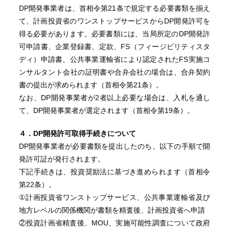
DP開発事業者は、首相令第21条で規定する必要書類を揃え
て、計画投資省のワンストップサービスからDP開発許可を
得る必要があります。必要書類には、当局所定のDP開発許
可申請書、企業登録書、定款、FS（フィージビリティスタ
ディ）申請書、公共事業運輸省により認定されたFS実施コ
ンサルタント会社の証明書や合弁会社の場合は、合弁契約
書の提出が求められます（首相令第21条）。
なお、DP開発事業者が2者以上必要な場合は、入札を通し
て、DP開発事業者が選定されます（首相令第19条）。
４．DP開発許可取得手続きについて
DP開発事業者が必要書類を提出したのち、以下の手順で開
発許可証が発行されます。
下記手続きは、投資奨励法に基づき進められます（首相令
第22条）。
①計画投資省ワンストップサービス、公共事業運輸省及び
地方レベルの関係機関が書類を精査後、計画投資省へ申請
②投資計画省精査後、MOU、実施可能性調査について政府