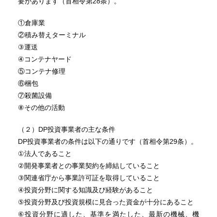
要があります（首相令第28条）。
①倉庫業
②積み替えターミナル
③運送
④コンテナヤード
⑤コンテナ修理
⑥梱包
⑦殺菌設備
⑧その他の活動
（２）DP投資事業者の主な条件
DP投資事業者の条件は以下の通りです（首相令第29条）。
①法人であること
②開発事業者との事業契約を締結していること
③関連省庁から事業許可証を取得していること
④投資分野に関する知識及び経験があること
⑤投資分野及び投資規模に見合った資金が十分にあること
⑥投資分野に適した、基準を満たした、最新の機械、機