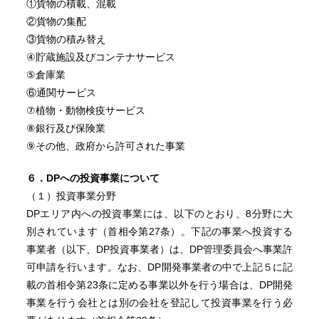
①貨物の積載、混載
②貨物の集配
③貨物の積み替え
④貯蔵施設及びコンテナサービス
⑤倉庫業
⑥通関サービス
⑦植物・動物検疫サービス
⑧銀行及び保険業
⑨その他、政府から許可された事業
６．DPへの投資事業について
（１）投資事業分野
DPエリア内への投資事業には、以下のとおり、8分野に大
別されています（首相令第27条）。下記の事業へ投資する
事業者（以下、DP投資事業者）は、DP管理委員会へ事業許
可申請を行います。なお、DP開発事業者の中で上記５に記
載の首相令第23条に定める事業以外を行う場合は、DP開発
事業を行う会社とは別の会社を登記して投資事業を行う必