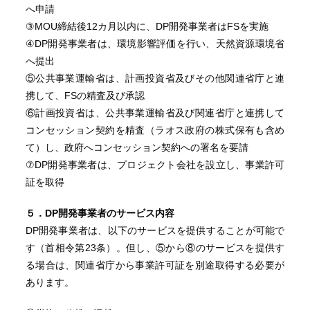
へ申請
③MOU締結後12カ月以内に、DP開発事業者はFSを実施
④DP開発事業者は、環境影響評価を行い、天然資源環境省
へ提出
⑤公共事業運輸省は、計画投資省及びその他関連省庁と連
携して、FSの精査及び承認
⑥計画投資省は、公共事業運輸省及び関連省庁と連携して
コンセッション契約を精査（ラオス政府の株式保有も含め
て）し、政府へコンセッション契約への署名を要請
⑦DP開発事業者は、プロジェクト会社を設立し、事業許可
証を取得
５．DP開発事業者のサービス内容
DP開発事業者は、以下のサービスを提供することが可能で
す（首相令第23条）。但し、⑤から⑧のサービスを提供す
る場合は、関連省庁から事業許可証を別途取得する必要が
あります。