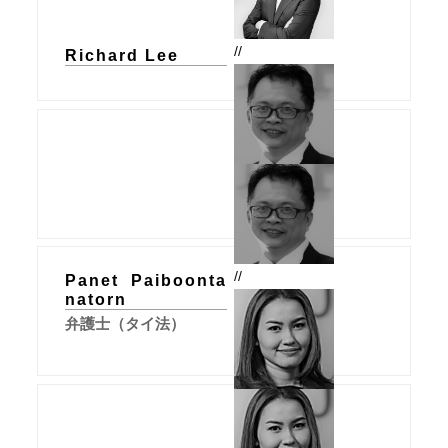
//
Richard Lee
//
Panet Paiboonta
natorn
弁護士（タイ法）