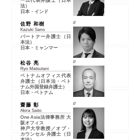
ーム代表弁護士（日本
法）
日本・インド
//
佐野 和樹
Kazuki Sano
パートナー弁護士（日
本法）
日本・ミャンマー
//
松谷 亮
Ryo Matsutani
ベトナムオフィス代表
弁護士（日本法・ベト
ナム外国登録弁護士）
日本・ベトナム
//
齋藤 彰
Akira Saito
One Asia法律事務所 大
阪オフィス
神戸大学教授／オブ・
カウンセル 弁護士（日
本法）