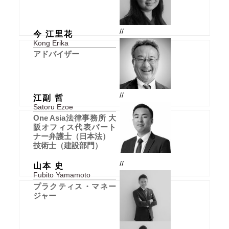
//
今 江里花
Kong Erika
アドバイザー
//
江副 哲
Satoru Ezoe
One Asia法律事務所 大
阪オフィス代表パート
ナー弁護士（日本法）
技術士（建設部門）
//
山本 史
Fubito Yamamoto
プラクティス・マネー
ジャー