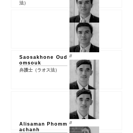
法）
//
Saosakhone Oud
omsouk
弁護士（ラオス法）
//
Alisaman Phomm
achanh