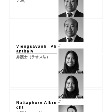
ア法）
//
Viengsavanh Ph
anthaly
弁護士（ラオス法）
//
Nattaphorn Albre
cht