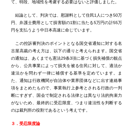
て、特段、地域性を考慮する必要はないと評価しました。
結論として、判決では、慰謝料として住民1人につき50万
円、弁護士費用として損害額の1割に当たる5万円の計55万
円を支払うよう中日本高速に命じています。
この控訴審判決のポイントとなる国交省通知に対する名
古屋高裁の考え方は、以下の通りと考えられます。国交省
の通知は、あくまでも憲法29条3項に基づく損失補償の観点
から、公共事業によって損失を被る住民に対して、適法か
違法かを問わず一律に補償する基準を定めています。ま
た、通知は行政機関が自治体や業界団体などに出す連絡事
項をまとめたもので、事業執行上参考とされる行政の一判
断にすぎず、国会で制定される法律とは異なり法的拘束力
がないため、最終的に受忍限度、つまり違法性を判断する
のは裁判所の役割であるという考えです。
３．受忍限度論