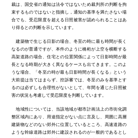
裁は、国交省の通知は法令ではないため裁判所の判断を拘
束するものではないと指摘し，通知の基準を満たさない場
合でも、受忍限度を超える日照被害が認められることはあ
り得るとの判断を示しています。
建築物で生じる日影の場合、冬至の時に最も時間が長く
なるのが普通ですが、本件のように橋桁が上空を横断する
高架道路の場合、住宅との位置関係によって日影時間が最
長となる時期が大きく異なるケースも出てきます。このよ
うな場合、「冬至の時が最も日影時間が長くなる」という
大前提は当てはまらず、控訴審では、冬至のみを基準とす
るのは必ずしも合理性がないとして、年間を通じた日照被
害の状況も考慮して受忍限度を判断しています。
地域性については、当該地域が都市計画法上の市街化調
整区域内にあり、用途指定がない点に言及し、周囲に高層
建築物などのない郊外に位置しているところ、高速道路の
ような幹線道路は郊外に建設されるのが一般的であるとし