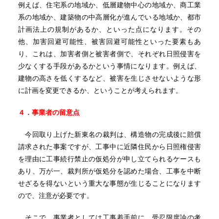
例えば、住宅系の地域か、低層建物中心の地域か、商工業
系の地域か、建築物の中高層化が進んでいる地域か、都市
計画法上の規制があるか、といった点になります。その
他、加害回避可能性、被害回避可能性といった要素もあ
り、これは、加害者側と被害者側で、それぞれ日照侵害を
少なくする手段があるかという事情になります。例えば、
建物の高さを低くするなど、被害を生じさせないような形
に計画を変更できるか、ということが考えられます。
４．事業者の留意点
今回取り上げた新東名の裁判は、構造物の完成後に賠償
請求された事案ですが、工事中に近隣住民から日照権侵害
を理由に工事続行禁止の仮処分が申し立てられるケースも
あり、万が一、裁判所が仮処分を認めた場合、工事を中断
せざるを得ないという重大な事態が生じることになります
ので、注意が必要です。
そこで、事業者としては工事着手前に、受忍限度論の考