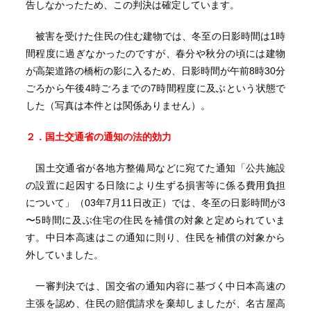
告しなかったため、この判決は確定しています。
被害を受けた住民の住む建物では、冬至の日影時間は1時
間程度に過ぎなかったのですが、春分や秋分の頃には建物
が高架道路の橋桁の影に入るため、日影時間が午前8時30分
ごろから午後4時ごろまでの7時間程度に及ぶという状態で
した（写真は本件とは関係ありません）。
２．国土交通省の通知の法的効力
国土交通省が各地方整備局などに宛てた通知「公共施設
の設置に起因する日陰により生ずる損害等に係る費用負担
について」（03年7月11日改正）では、冬至の日影時間が3
〜5時間に及ぶ住宅の住民を補償の対象と定められていま
す。中日本高速はこの通知に則り、住民を補償の対象から
外していました。
一審判決では、国交省の通知内容に基づく中日本高速の
主張を認め、住民の賠償請求を棄却しましたが、名古屋高