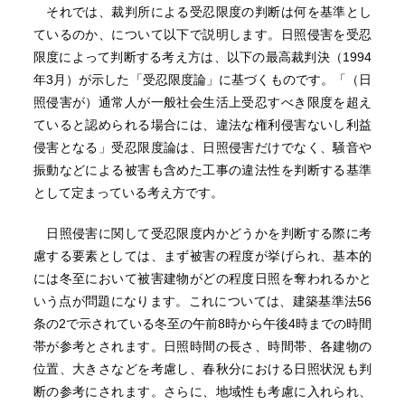
それでは、裁判所による受忍限度の判断は何を基準とし
ているのか、について以下で説明します。日照侵害を受忍
限度によって判断する考え方は、以下の最高裁判決（1994
年3月）が示した「受忍限度論」に基づくものです。「（日
照侵害が）通常人が一般社会生活上受忍すべき限度を超え
ていると認められる場合には、違法な権利侵害ないし利益
侵害となる」受忍限度論は、日照侵害だけでなく、騒音や
振動などによる被害も含めた工事の違法性を判断する基準
として定まっている考え方です。
日照侵害に関して受忍限度内かどうかを判断する際に考
慮する要素としては、まず被害の程度が挙げられ、基本的
には冬至において被害建物がどの程度日照を奪われるかと
いう点が問題になります。これについては、建築基準法56
条の2で示されている冬至の午前8時から午後4時までの時間
帯が参考とされます。日照時間の長さ、時間帯、各建物の
位置、大きさなどを考慮し、春秋分における日照状況も判
断の参考にされます。さらに、地域性も考慮に入れられ、