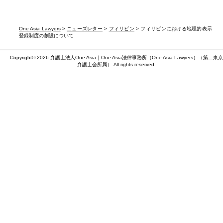
One Asia Lawyers
>
ニューズレター
>
フィリピン
> フィリピンにおける地理的表示
登録制度の創設について
Copyright© 2026 弁護士法人One Asia｜One Asia法律事務所（
One Asia Lawyers
）（第二東京
弁護士会所属） All rights reserved.