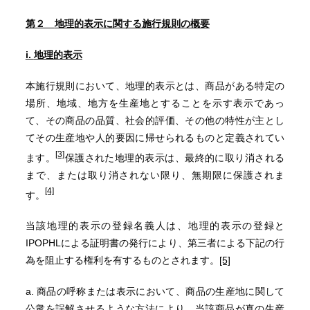
第２
地理的表示に関する
施行
規則
の概要
i.
地理的表示
本施行規則において、地理的表示とは、商品がある特定の
場所、地域、地方を生産地とすることを示す表示であっ
て、その商品の品質、社会的評価、その他の特性が主とし
てその生産地や人的要因に帰せられるものと定義されてい
[3]
ます。
保護された地理的表示は、最終的に取り消される
まで、または取り消されない限り、無期限に保護されま
[4]
す。
当該地理的表示の登録名義人は、地理的表示の登録と
IPOPHLによる証明書の発行により、第三者による下記の行
為を阻止する権利を有するものとされます。
[5]
a. 商品の呼称または表示において、商品の生産地に関して
公衆を誤解させるような方法により、当該商品が真の生産