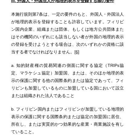
iii. 外国人・外国法人が地理的表示を登録する際の要件
本施行規則第7条は、一定の要件のもと、外国人・外国法人
が地理的表示を登録することも許容しています。フィリピ
ン国内企業、組織または団体、もしくは地方公共団体また
はその機関のいずれにも該当しない者が外国の地理的表示
の登録を受けようとする場合は、次のいずれかの資格に該
当する者でなければなりません。
[6]
a. 知的財産権の貿易関連の側面に関する協定（TRIPs協
定、マラケシュ協定）加盟国、または、そのほか地理的表
示の保護に関する他の国際条約または協定であって、フィ
リピンも加盟しているものに加盟している国において設立
または組織された法人であること
b. フィリピン国内またはフィリピンが加盟している地理的
表示の保護に関する国際条約または協定の加盟国に居住、
所在し、または実質的かつ効果的な産業・商業施設を有し
ていること。