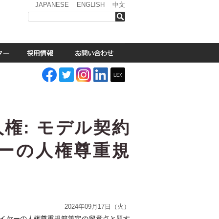
JAPANESE
ENGLISH
中文
検索
権: モデル契約
イヤーの人権尊重規
2024年09月17日（火）
プライヤーの人権尊重規範策定の留意点と題す