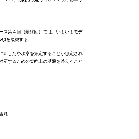
アジアESG/SDGsプラクティスグループ
ーズ第４回（最終回）では、いよいよモデ
条項を概観する。
に即した条項案を策定することが想定され
対応するための契約上の基盤を整えること
責務