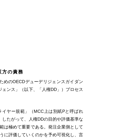
双方の責務
ためのOECDデューデリジェンスガイダン
ジェンス」（以下、「人権DD」）プロセス
。
イヤー規範」（MCC上は別紙Pと呼ばれ
）。したがって、人権DDの目的や評価基準な
規範は極めて重要である。発注企業側として
ように評価していくのかを予め可視化し、言