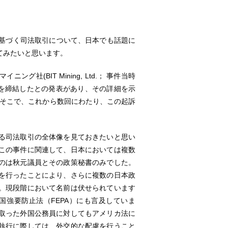
反に基づく司法取引について、日本でも話題に
えてみたいと思います。
グ社(BIT Mining, Ltd.； 事件当時
合意を締結したとの発表があり、その詳細を示
そこで、これから数回にわたり、この起訴
る司法取引の全体像を見ておきたいと思い
この事件に関連して、日本においては複数
のは秋元議員とその政策秘書のみでした。
を行ったことにより、さらに複数の日本政
。現段階において名前は伏せられています
国強要防止法（FEPA）にも言及していま
取った外国公務員に対してもアメリカ法に
執行に際しては、外交的な配慮を行うこと