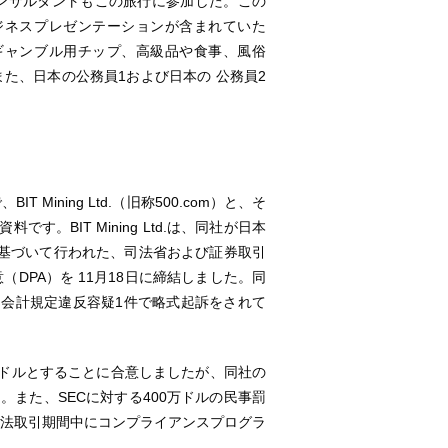
mのコンサルタントもこの旅行に参加した。この
ビジネスプレゼンテーションが含まれていた
、ギャンブル用チップ、高級品や食事、風俗
た、日本の公務員1および日本の 公務員2
ining Ltd.（旧称500.com）と、そ
。BIT Mining Ltd.は、同社が日本
基づいて行われた、司法省および証券取引
DPA）を 11月18日に締結しました。同
と会計規定違反容疑1件で略式起訴をされて
00万ドルとすることに合意しましたが、同社の
。また、SECに対する400万ドルの民事罰
司法取引期間中にコンプライアンスプログラ