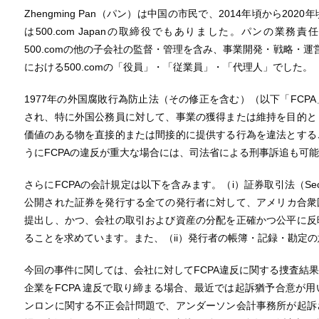
Zhengming Pan（パン）は中国の市民で、2014年頃から2020
は500.com Japanの取締役でもありました。パンの業務責任は、5
500.comの他の子会社の監督・管理を含み、事業開発・戦略・運
における500.comの「役員」・「従業員」・「代理人」でした。
1977年の外国腐敗行為防止法（その修正を含む）（以下「FCP
され、特に外国公務員に対して、事業の獲得または維持を目的と
価値のある物を直接的または間接的に提供する行為を違法とする
うにFCPAの違反が重大な場合には、司法省による刑事訴追も可
さらにFCPAの会計規定は以下を含みます。（i）証券取引法（Securitie
公開された証券を発行する全ての発行者に対して、アメリカ合衆
提出し、かつ、会社の取引および資産の分配を正確かつ公平に反
ることを求めています。また、（ii）発行者の帳簿・記録・勘定
今回の事件に関しては、会社に対してFCPA違反に関する捜査結
企業をFCPA 違反で取り締まる場合、最近では起訴猶予合意が
ンロンに関する不正会計問題で、アンダーソン会計事務所が起訴