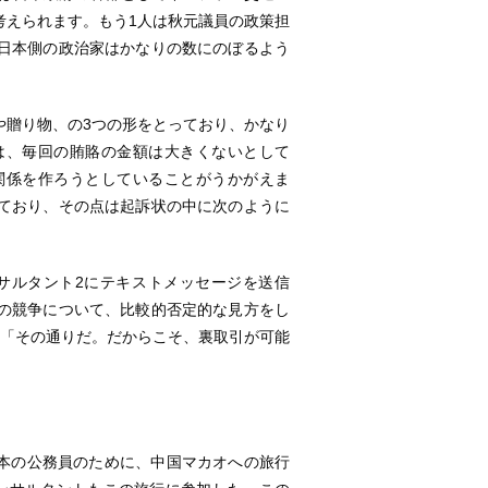
考えられます。もう1人は秋元議員の政策担
日本側の政治家はかなりの数にのぼるよう
。
の接待や贈り物、の3つの形をとっており、かなり
は、毎回の賄賂の金額は大きくないとして
関係を作ろうとしていることがうかがえま
ており、その点は起訴状の中に次のように
omコンサルタント2にテキストメッセージを送信
の競争について、比較的否定的な見方をし
2は「その通りだ。だからこそ、裏取引が可能
数の日本の公務員のために、中国マカオへの旅行