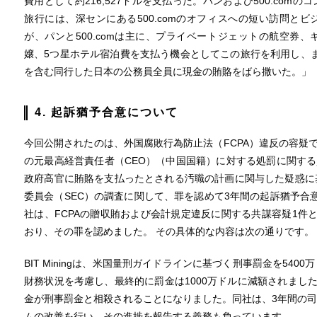
費用として約216,527ドルを支払った。パンおよび500.co
旅行には、深センにある500.comのオフィスへの短い訪問と
が、パンと500.comは主に、プライベートジェットの航空券
嬢、5つ星ホテル宿泊費を支払う機会としてこの旅行を利用し、ま
を含む同行した日本の公務員全員に現金の賄賂をばら撒いた。」
4. 起訴猶予合意について
今回公開されたのは、外国腐敗行為防止法（FCPA）違反の容疑で、BIT M
の元最高経営責任者（CEO）（中国国籍）に対する処罰に関する資料です
政府高官に賄賂を支払ったとされる汚職の計画に関与した疑惑に
委員会（SEC）の調査に関して、罪を認めて3年間の起訴猶予合意（
社は、FCPAの贈収賄および会計規定違反に関する共謀容疑1件
おり、その罪を認めました。 その具体的な内容は次の通りです。
BIT Miningは、米国量刑ガイドラインに基づく刑事罰金を54
財務状況を考慮し、最終的に罰金は1000万ドルに減額されました
金が刑事罰金と相殺されることになりました。同社は、3年間の
ムの改善を行い、その進捗を報告する義務も負っています。