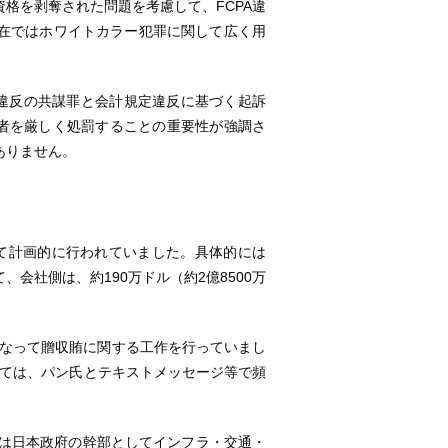
格を剥奪された問題を考慮して、FCPA違
在ではホワイトカラー犯罪に関して広く用
定違反の共謀罪と会計規定違反に基づく起訴
営者を厳しく処罰することの重要性が強調さ
ありません。
けて計画的に行われていました。具体的には
、会社側は、約190万ドル（約2億8500万
中心となって贈収賄に関する工作を行っていまし
しては、パン氏とテキストメッセージ等で頻
人は日本政府の幹部としてインフラ・交通・