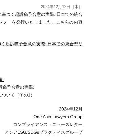
2024年12月12日（木）
基づく起訴猶予合意の実際: 日本での統合
レターを発行いたしました。こちらの内容
く起訴猶予合意の実際: 日本での統合型リ
権
:
訴猶予合意の実際
:
について（その
1
）
2024年12月
One Asia Lawyers Group
コンプライアンス・ニューズレター
アジアESG/SDGsプラクティスグループ