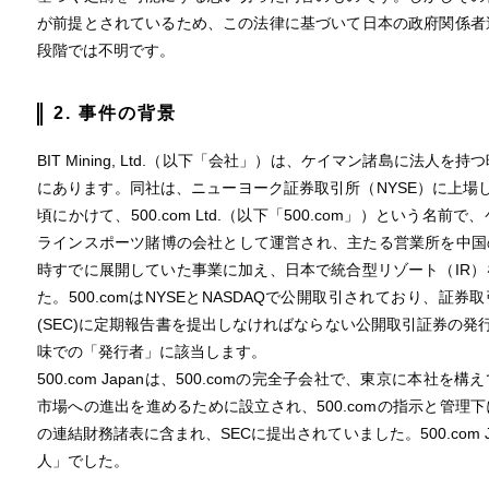
が前提とされているため、この法律に基づいて日本の政府関係者
段階では不明です。
2. 事件の背景
BIT Mining, Ltd.（以下「会社」）は、ケイマン諸島に法
にあります。同社は、ニューヨーク証券取引所（NYSE）に上場して
頃にかけて、500.com Ltd.（以下「500.com」）という
ラインスポーツ賭博の会社として運営され、主たる営業所を中国の深
時すでに展開していた事業に加え、日本で統合型リゾート（IR
た。500.comはNYSEとNASDAQで公開取引されており、証券
(SEC)に定期報告書を提出しなければならない公開取引証券の発
味での「発行者」に該当します。
500.com Japanは、500.comの完全子会社で、東京に本社を構え
市場への進出を進めるために設立され、500.comの指示と管理下
の連結財務諸表に含まれ、SECに提出されていました。500.com Ja
人」でした。