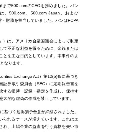
年頃まで500.comのCEOを務めました。パン
00.com、500.com Japan、および
営・財務を担当していました。パンはFCPA
A」）は、アメリカ合衆国議会によって制定
して不正な利益を得るために、金銭または
ことを主な目的としています。本事件のよ
能となります。
s Exchange Act）第12(b)条に基づき
国証券取引委員会（SEC）に定期報告書を
映する帳簿・記録・勘定を作成し、保持す
の意図的な虚偽の作成を禁止しています。
果に基づく起訴猶予合意が締結されました。
用いられるケースが増えています。これはエ
され、上場企業の監査を行う資格を失い市