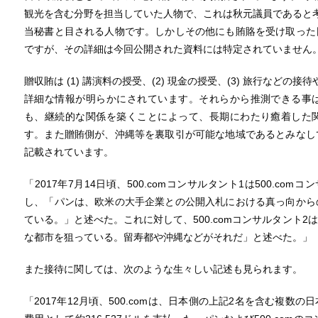
観光を含む分野を担当していた人物で、これは秋元議員であると
当秘書と目される人物です。しかしその他にも賄賂を受け取った
ですが、その詳細は今回公開された資料には特定されていません
贈収賄は (1) 講演料の授受、(2) 現金の授受、(3) 旅行など
詳細な情報が明らかにされています。それらから推測できる事
も、継続的な関係を築くことによって、長期にわたり癒着した
す。また贈賄側が、沖縄等を裏取引が可能な地域であるとみなし
記載されています。
「2017年7月14日頃、500.comコンサルタント1は500.c
し、「パンは、欧米の大手企業との公開入札における真っ向から
ている。」と述べた。これに対して、500.comコンサルタント
な都市を狙っている。留寿都や沖縄などがそれだ」と述べた。」
また接待に関しては、次のような生々しい記述も見られます。
「2017年12月頃、500.comは、日本側の上記2名を含む複