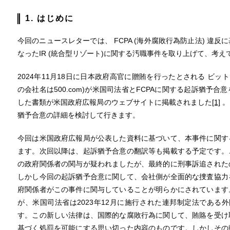
1. はじめに
今回のニュースレターでは、 FCPA (海外腐敗行為防止法) 違
なったIR (統合型リゾート)に関する汚職事件を取り上げて、考
2024年11月18日に日本政府高官に贈賄を行ったとされる ビットマイニン
の会社名は500.com)が米国司法省とFCPAに関する起訴猶予
した書類が米国政府広報局のウェブサイトに掲載されました
[1]
。
猶予合意の詳細を検討して行きます。
今回は米国政府広報局が公表した資料に基づいて、本事件に関す
ます。次回以降は、起訴猶予合意の翻訳等も掲載する予定です。
の政府関係者の関与が疑われましたが、最終的に刑事訴追された
しかし今回の起訴猶予合意に関して、会社側が全面的な捜査協力
府関係者がこの事件に関与していることが明らかにされています
が、米国司法省は2023年12月に施行された連邦制定法である外
す。この新しい法律は、国際的な腐敗行為に関して、賄賂を受け
基づく処罰を可能にする思い切った内容のものです。しかしその