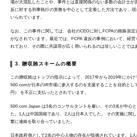
場が大混乱したことや、事件とは直接関係のない多数の会計士が資
反に対する刑事執行の実務を中心として定着した方法であり、現
いられています。
なお、この事件に関しては、会社のCEOに対しFCPAの賄賂規
がなされています。最近では、FCPA 違反の事例において、経
れており、その際に共謀罪が広く用いられるのは珍しいことでは
3. 贈収賄スキームの概要
この贈収賄はトップの指示によって、2017年から2019年にか
500.comが日本のIR市場に参入するのを支援することを目的として
円） を不正に支払ったとされています。
500.com Japan は3名のコンサルタントを雇い、その3名が
た。1人は中国国籍であり、2人は日本人でした。 その実施に関
繁に連絡を取り合っていました。
日本政府側として2名の中心人物の存在が指摘されています。1