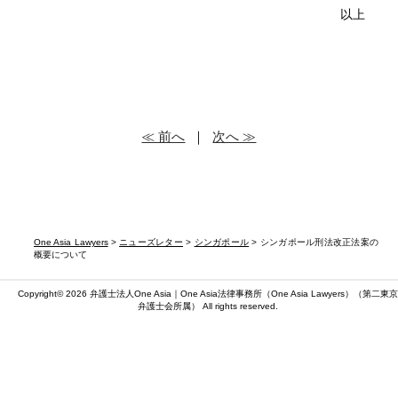
以上
≪ 前へ
｜
次へ ≫
One Asia Lawyers
>
ニューズレター
>
シンガポール
> シンガポール刑法改正法案の
概要について
Copyright© 2026 弁護士法人One Asia｜One Asia法律事務所（
One Asia Lawyers
）（第二東京
弁護士会所属） All rights reserved.