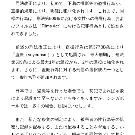
同法改正により、初めて、下着の撮影等の盗撮行為が、
直接的規定により、明確に犯罪化されます。これまで、同
様の行為は、刑法第509条における女性への侮辱行為、およ
びフィルム法（Films Act）における犯罪行為として処罰さ
れてきました。
前述の刑法改正により、盗撮行為は第377BB条により
「盗撮（voyeurism）」として処罰され、最大刑期は、刑法
第509条による最大1年の懲役から、2年の懲役に強化され
ます。さらに、盗撮行為に対する刑罰の選択肢の一つとし
て、鞭打ち刑が追加されます。
日本では、盗撮等を行った場合でも、初犯であれば示談
により起訴まで至らないことも多々ありますが、シンガポ
ールでは、多くの場合、起訴にいたします。
また、新たな条文の制定により、被害者の性行為等の親
密な記録を配布する、または配布することを脅迫する、い
わゆる「リベンジポルノ」も、明確に処罰対象として規定