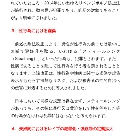
れていたところ、2014年にいわゆるリベンジポルノ防止法
が施行され、動向囲が犯罪であり、処罰の対象であること
がより明確にされました。
３、性行為における虚偽
前述の刑法改正により、男性が性行為の前または最中に
無断で避妊具を取る、いわゆる「スティールシング
（Stealthing）」といった行為も、犯罪とされます。また、
性病であることを隠して性行為を行う者も罰されることと
なります。当該改正は、性行為や性病に関する虚偽や虚偽
表示がもたらす深刻なリスク、および被害者の性的自治へ
の侵害に対処するために導入されました。
日本において同様な規定は存在せず、スティールシング
があっても、その後に暴行又は脅迫をして性交等をした等
の行為がなければ犯罪にはならないと考えられます。
４、夫婦間におけるレイプの犯罪化・強姦罪の定義拡大