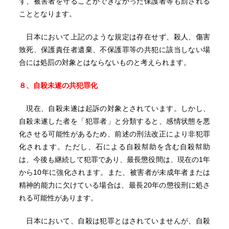
ず、被害者を守ることができなかった保護者等も罰される
こととなります。
日本において上記のような規定は存在せず、殺人、傷害
致死、保護責任者遺棄、不保護罪等の共犯に該当しない場
合には処罰の対象とはならないものと考えられます。
８、自殺未遂の共犯罪化
現在、自殺未遂は起訴の対象とされています。しかし、
自殺未遂した者を「犯罪者」と分類すると、感情状態を悪
化させる可能性があるため、前述の刑法改正により非犯罪
化されます。ただし、石による自殺幇助を含む自殺幇助
は、今後も継続して犯罪であり、最長懲役間は、現在の1年
から10年に強化されます。また、被害者が未成年者または
精神的能力に欠けている場合は、最長20年の懲役刑に処さ
れる可能性があります。
日本において、自殺は犯罪とはされていませんが、自殺