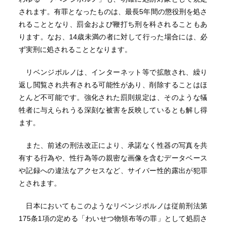
されます。有罪となったものは、最長5年間の懲役刑を処さ
れることとなり、罰金および鞭打ち刑を科されることもあ
ります。なお、14歳未満の者に対して行った場合には、必
ず実刑に処されることとなります。
リベンジポルノは、インターネット等で拡散され、繰り
返し閲覧され共有される可能性があり、削除することはほ
とんど不可能です。強化された罰則規定は、そのような犠
牲者に与えられうる深刻な被害を反映しているとも解し得
ます。
また、前述の刑法改正により、承諾なく性器の写真を共
有する行為や、性行為等の親密な画像を含むデータベース
や記録への違法なアクセスなど、サイバー性的露出が犯罪
とされます。
日本においてもこのようなリベンジポルノは従前刑法第
175条1項の定める「わいせつ物領布等の罪」として処罰さ