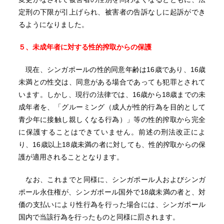
定刑の下限が引上げられ、被害者の告訴なしに起訴ができ
るようになりました。
５、未成年者に対する性的搾取からの保護
現在、シンガポールの性的同意年齢は16歳であり、16歳
未満との性交は、同意がある場合であっても犯罪とされて
います。しかし、現行の法律では、16歳から18歳までの未
成年者を、「グルーミング（成人が性的行為を目的として
青少年に接触し親しくなる行為）」等の性的搾取から完全
に保護することはできていません。前述の刑法改正によ
り、16歳以上18歳未満の者に対しても、性的搾取からの保
護が適用されることとなります。
なお、これまでと同様に、シンガポール人およびシンガ
ポール永住権が、シンガポール国外で18歳未満の者と、対
価の支払いにより性行為を行った場合には、シンガポール
国内で当該行為を行ったものと同様に罰されます。