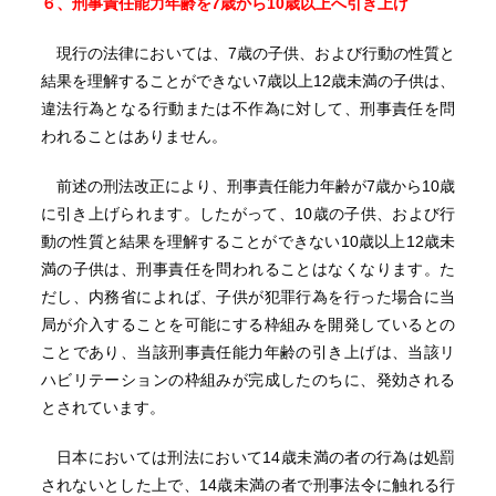
６、刑事責任能力年齢を7歳から10歳以上へ引き上げ
現行の法律においては、7歳の子供、および行動の性質と
結果を理解することができない7歳以上12歳未満の子供は、
違法行為となる行動または不作為に対して、刑事責任を問
われることはありません。
前述の刑法改正により、刑事責任能力年齢が7歳から10歳
に引き上げられます。したがって、10歳の子供、および行
動の性質と結果を理解することができない10歳以上12歳未
満の子供は、刑事責任を問われることはなくなります。た
だし、内務省によれば、子供が犯罪行為を行った場合に当
局が介入することを可能にする枠組みを開発しているとの
ことであり、当該刑事責任能力年齢の引き上げは、当該リ
ハビリテーションの枠組みが完成したのちに、発効される
とされています。
日本においては刑法において14歳未満の者の行為は処罰
されないとした上で、14歳未満の者で刑事法令に触れる行