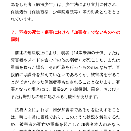
為をした者（触法少年）は、少年法により審判に付され、
保護処分（保護観察、少年院送致等）等の対象となるとさ
れています。
７、弱者の死亡・傷害における「加害者」でないものへの
罰則
前述の刑法改正により、弱者（14歳未満の子供、または
障害者やメイドを含むその他の弱者）が死亡した、または
重傷を負った場合、その行為を行ったもののみならず、直
接的には課外を加えていないであろうが、被害者を守るこ
とができなかった保護者等も罰されることとなります。有
罪となった場合には、最長20年の懲役刑、罰金、および／
または鞭打ちの刑に処される可能性があります。
法務大臣によれば、誰が加害者であるかを証明すること
は、時に非常に困難であり、このような状況を解決するた
め、被害者の死亡や重傷を起こした加害者本人のみなら