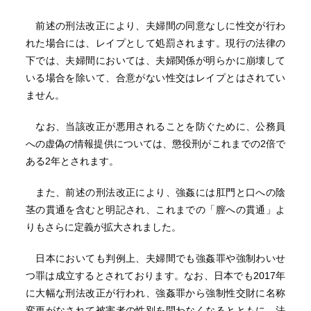
前述の刑法改正により、夫婦間の同意なしに性交が行わ
れた場合には、レイプとして処罰されます。現行の法律の
下では、夫婦間においては、夫婦関係が明らかに崩壊して
いる場合を除いて、合意がない性交はレイプとはされてい
ません。
なお、当該改正が悪用されることを防ぐために、公務員
への虚偽の情報提供については、懲役刑がこれまでの2倍で
ある2年とされます。
また、前述の刑法改正により、強姦には肛門と口への陰
茎の貫通を含むと明記され、これまでの「膣への貫通」よ
りもさらに定義が拡大されました。
日本においても判例上、夫婦間でも強姦罪や強制わいせ
つ罪は成立するとされております。なお、日本でも2017年
に大幅な刑法改正が行われ、強姦罪から強制性交財に名称
変更がなされて被害者の性別を問わなくなるとともに、法