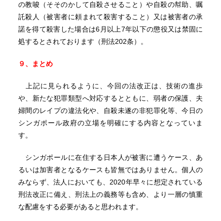
の教唆（そそのかして自殺させること）や自殺の幇助、嘱
託殺人（被害者に頼まれて殺害すること）又は被害者の承
諾を得て殺害した場合は6月以上7年以下の懲役又は禁固に
処するとされております（刑法202条）。
９、まとめ
上記に見られるように、今回の法改正は、技術の進歩
や、新たな犯罪類型へ対応するとともに、弱者の保護、夫
婦間のレイプの違法化や、自殺未遂の非犯罪化等、今日の
シンガポール政府の立場を明確にする内容となっていま
す。
シンガポールに在住する日本人が被害に遭うケース、あ
るいは加害者となるケースも皆無ではありません。個人の
みならず、法人においても、2020年早々に想定されている
刑法改正に備え、刑法上の義務等も含め、より一層の慎重
な配慮をする必要があると思われます。