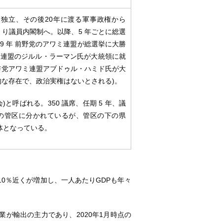
ら独立、その後20年に渡る軍事政権から
より議員内閣制へ。以降、5 年ごとに総選
9 年 前野党のアワミ連盟が総選挙に大勝
ミ連盟のジルル・ラーマン氏が大統領に就
与党アワミ連盟アブドゥル・ハミド氏が大
的な存在で、政治実権はないとされる)。
議会)と呼ばれる。350 議席、任期 5 年、議
の管区に分かれているが、管区の下の県
体となっている。
0％近くが増加し、一人あたりGDPも年々
が輸出の主力であり、2020年1月時点の