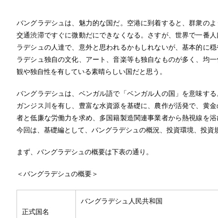
バングラデシュは、魅力的な国だ。空港に到着すると、群衆のよ
交通渋滞ですぐに微動だにできなくなる。さすが、世界で一番人
ラデシュの人達で、意外と思われるかもしれないが、基本的に穏
ラデシュ独自の文化、アート、音楽等も独自なものが多く、均一
観や独自性を有している素晴らしい国だと思う。
バングラデシュは、ベンガル語で「ベンガル人の国」を意味する
ガンジス川を有し、豊富な水資源を基礎に、農作が活発で、黄金
者と低廉な労働力を求め、多国籍製造関連事業者から熱視線を浴
今回は、基礎編として、バングラデシュの概況、投資環境、投資
まず、バングラデシュの概要は下表の通り。
＜バングラデシュの概要＞
バングラデシュ人民共和国
正式国名