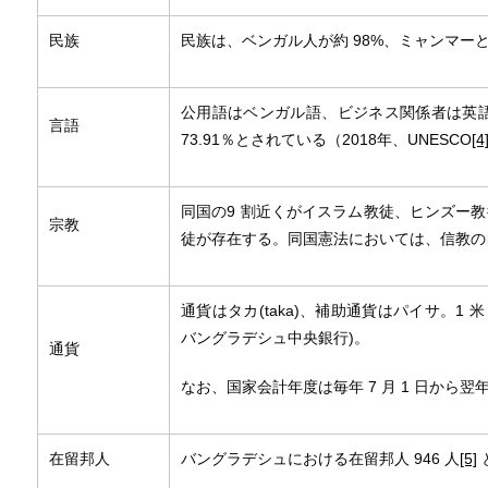
民族
民族は、ベンガル人が約 98%、ミャンマー
公用語はベンガル語、ビジネス関係者は英語
言語
73.91％とされている（2018年、UNESCO
[4
同国の9 割近くがイスラム教徒、ヒンズー教
宗教
徒が存在する。同国憲法においては、信教の
通貨はタカ(taka)、補助通貨はパイサ。1 米ドル=
バングラデシュ中央銀行)。
通貨
なお、国家会計年度は毎年 7 月 1 日から翌年
在留邦人
バングラデシュにおける在留邦人 946 人
[5]