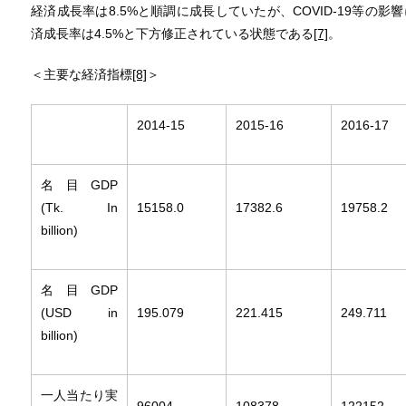
経済成長率は8.5%と順調に成長していたが、COVID-19等の影
済成長率は4.5%と下方修正されている状態である
[7]
。
＜主要な経済指標
[8]
＞
2014-15
2015-16
2016-17
名目GDP
(Tk. In
15158.0
17382.6
19758.2
billion)
名目GDP
(USD in
195.079
221.415
249.711
billion)
一人当たり実