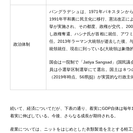
バングラデシュは、1971年パキスタンか
1991年平和裏に民主化に移行、憲法改正に
挙が実施され、その都度、政権が交代 。200
し政権奪還、ハシナ氏が首相に就任、アワ
任。2013年ラーマン大統領が逝去した後、
政治体制
統領就任、現在に到っている(大統領は象徴
国会は一院制で「Jatiya Sangsad」(国民
員は小選挙区制選挙にて選出。国土は８つ
（2019年時点、56県
[6]
）が実質的な行政主
続いて、経済についてだが、下表の通り、着実にGDP自体は毎年1
着実に伸ばしている。今後、さらなる成長が期待される。
産業については、ニットをはじめとした衣類製造を主とする軽工業