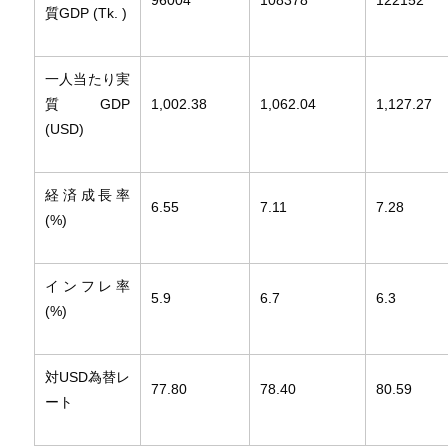
96004
108378
122152
質GDP (Tk. )
一人当たり実
質GDP
1,002.38
1,062.04
1,127.27
(USD)
経済成長率
6.55
7.11
7.28
(%)
インフレ率
5.9
6.7
6.3
(%)
対USD為替レ
77.80
78.40
80.59
ート