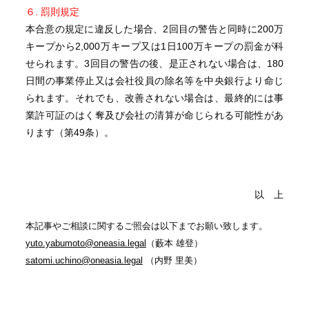
６. 罰則規定
本合意の規定に違反した場合、2回目の警告と同時に200万
キープから2,000万キープ又は1日100万キープの罰金が科
せられます。3回目の警告の後、是正されない場合は、180
日間の事業停止又は会社役員の除名等を中央銀行より命じ
られます。それでも、改善されない場合は、最終的には事
業許可証のはく奪及び会社の清算が命じられる可能性があ
ります（第49条）。
以 上
本記事やご相談に関するご照会は以下までお願い致します。
yuto.yabumoto@oneasia.legal
（藪本 雄登）
satomi.uchino@oneasia.legal
（内野 里美）