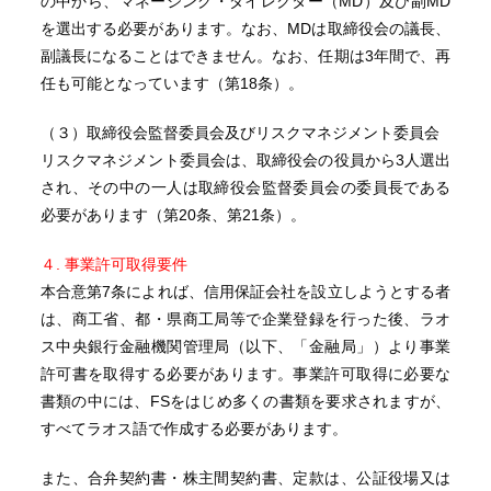
の中から、マネージング・ダイレクター（MD）及び副MD
を選出する必要があります。なお、MDは取締役会の議長、
副議長になることはできません。なお、任期は3年間で、再
任も可能となっています（第18条）。
（３）取締役会監督委員会及びリスクマネジメント委員会
リスクマネジメント委員会は、取締役会の役員から3人選出
され、その中の一人は取締役会監督委員会の委員長である
必要があります（第20条、第21条）。
４. 事業許可取得要件
本合意第7条によれば、信用保証会社を設立しようとする者
は、商工省、都・県商工局等で企業登録を行った後、ラオ
ス中央銀行金融機関管理局（以下、「金融局」）より事業
許可書を取得する必要があります。事業許可取得に必要な
書類の中には、FSをはじめ多くの書類を要求されますが、
すべてラオス語で作成する必要があります。
また、合弁契約書・株主間契約書、定款は、公証役場又は