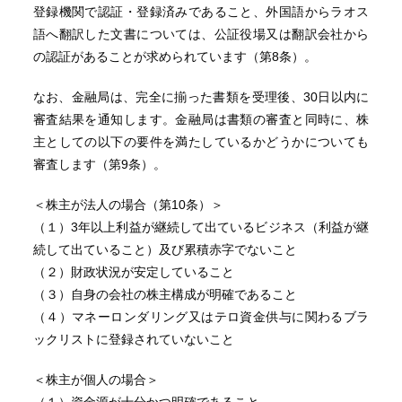
登録機関で認証・登録済みであること、外国語からラオス
語へ翻訳した文書については、公証役場又は翻訳会社から
の認証があることが求められています（第8条）。
なお、金融局は、完全に揃った書類を受理後、30日以内に
審査結果を通知します。金融局は書類の審査と同時に、株
主としての以下の要件を満たしているかどうかについても
審査します（第9条）。
＜株主が法人の場合（第10条）＞
（１）3年以上利益が継続して出ているビジネス（利益が継
続して出ていること）及び累積赤字でないこと
（２）財政状況が安定していること
（３）自身の会社の株主構成が明確であること
（４）マネーロンダリング又はテロ資金供与に関わるブラ
ックリストに登録されていないこと
＜株主が個人の場合＞