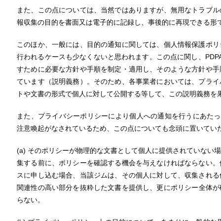
また、この点については、当然ではありますが、無用なトラブル
報収集の目的を書面又は電子的に記録し、事後的に再現できる形
このほか、一般には、目的の通知に関しては、個人情報保護ポリ
行われるケースも少なくないと思われます。この点に関し、PDPA
すために必要な方針や手順を制定・適用し、そのような方針や手
ています（説明義務）。そのため、各事業者においては、プライ
トや文書の形式で個人に対して公開する等して、この説明義務を
また、プライバシーポリシーにより個人への通知を行うにあたっ
注意喚起がなされているため、この点についても念頭に置いてい
(a) そのポリシーが物理的な文書として個人に提供されていない
集する前に、ポリシーを確認する機会を与えなければならない。
スに申し込む場合、当該ジムは、その個人に対して、収集される
関連性の高い部分を抜粋した文書を提供し、更にポリシー全体が
らない。