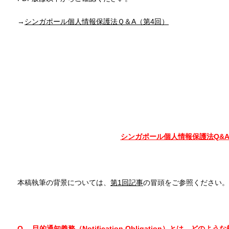
→
シンガポール個人情報保護法Ｑ＆A（第4回）
シンガポール個人情報保護法
Q&
本稿執筆の背景については、
第1回記事
の冒頭をご参照ください。
Q. 目的通知義務（Notification Obligation）とは、どのよ