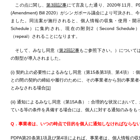
この点に関し、
第3回記事
にて言及した通り、2020年11月、PDPAの改
(Amendment) Bill 2020）がシンガポール議会により可
ました。同法案が施行されると、個人情報の収集・使用・開示の
Schedule）に集約され、現在の附則2（Second Schedule）
（repeal）されることになります。
そして、みなし同意（
第2回記事
もご参照下さい。）について
の類型が導入されました。
(i) 契約上の必要性によるみなし同意（第15条第3項、第4項）
との間の契約の締結や履行のために、その事業者から別の事業者
とみなされる場合
[1]
(ii) 通知によるみなし同意（第15A条）：合理的な状況におい
ている等の条件を具備する場合には、個人に対する通知のみをも
Q．事業者は、いつの時点で目的を個人に通知しなければならな
PDPA第20条第1項及び第4項によれば、事業者は、個人情報の