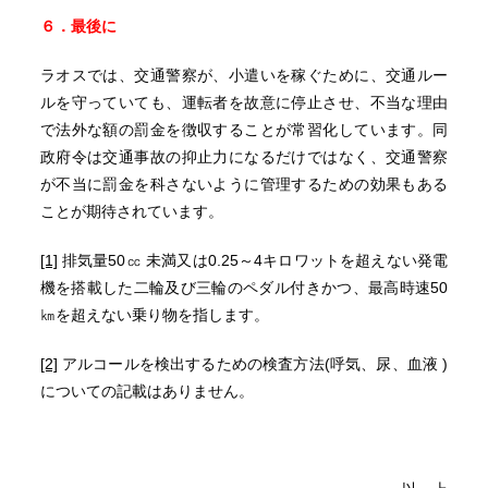
６．最後に
ラオスでは、交通警察が、小遣いを稼ぐために、交通ルー
ルを守っていても、運転者を故意に停止させ、不当な理由
で法外な額の罰金を徴収することが常習化しています。同
政府令は交通事故の抑止力になるだけではなく、交通警察
が不当に罰金を科さないように管理するための効果もある
ことが期待されています。
[1]
排気量50㏄ 未満又は0.25～4キロワットを超えない発電
機を搭載した二輪及び三輪のペダル付きかつ、最高時速50
㎞を超えない乗り物を指します。
[2]
アルコールを検出するための検査方法(呼気、尿、血液 )
についての記載はありません。