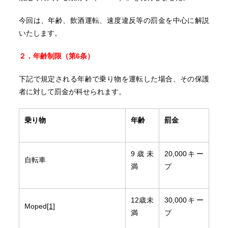
今回は、年齢、飲酒運転、速度違反等の罰金を中心に解説
いたします。
２．年齢制限（第
6
条）
下記で規定される年齢で乗り物を運転した場合、その保護
者に対して罰金が科せられます。
乗り物
年齢
罰金
9歳未
20,000キー
自転車
満
プ
12歳未
30,000キー
Moped
[1]
満
プ