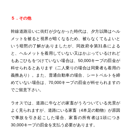
５．その他
幹線道路沿いに街灯が少なかった時代は、夕方以降はヘル
メットを被ると視界が暗くなるため、被らなくてもよいと
いう暗黙の了解がありましたが、同政府令第31条による
と、ヘルメットを着用していない又はかぶっているけれど
もあごひもをつけていない場合は、50,000キープの罰金が
科せられるとあります（二人乗りの場合は同乗者も着用の
義務あり）。また、普通自動車の場合、シートベルトを締
めていない場合は、70,000キープの罰金が科せられますの
でご留意下さい。
ラオスでは、道路に牛などの家畜がうろついている光景が
よく見られますが、道路にいる家畜（4本足の動物）が原因
で事故を引き起こした場合、家畜の所有者は1頭につき
30,000キープの罰金を支払う必要があります。