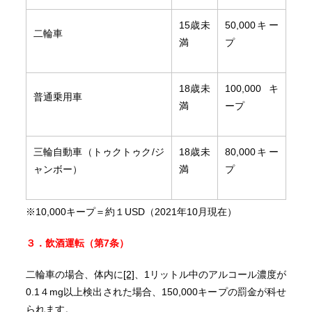
15歳未
50,000キー
二輪車
満
プ
18歳未
100,000キ
普通乗用車
満
ープ
三輪自動車（トゥクトゥク/ジ
18歳未
80,000キー
ャンボー）
満
プ
※10,000キープ＝約１USD（2021年10月現在）
３．飲酒運転（第
7
条）
二輪車の場合、体内に
[2]
、1リットル中のアルコール濃度が
0.1４mg以上検出された場合、150,000キープの罰金が科せ
られます。