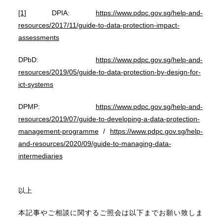
[1]
DPIA:
https://www.pdpc.gov.sg/help-and-
resources/2017/11/guide-to-data-protection-impact-
assessments
DPbD:
https://www.pdpc.gov.sg/help-and-
resources/2019/05/guide-to-data-protection-by-design-for-
ict-systems
DPMP:
https://www.pdpc.gov.sg/help-and-
resources/2019/07/guide-to-developing-a-data-protection-
management-programme
/
https://www.pdpc.gov.sg/help-
and-resources/2020/09/guide-to-managing-data-
intermediaries
以上
本記事やご相談に関するご照会は以下までお願い致しま