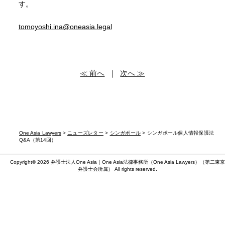
す。
tomoyoshi.ina@oneasia.legal
≪ 前へ
｜
次へ ≫
One Asia Lawyers
>
ニューズレター
>
シンガポール
> シンガポール個人情報保護法
Q&A（第14回）
Copyright© 2026 弁護士法人One Asia｜One Asia法律事務所（
One Asia Lawyers
）（第二東京
弁護士会所属） All rights reserved.