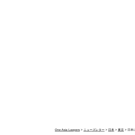
One Asia Lawyers
>
ニューズレター
>
日本
>
東京
> 日