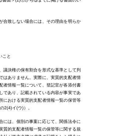
書面＞(2)①から③までに掲げる書面のい
が合致しない場合には、その理由を明らか
いこと
、議決権の保有割合を形式な基準として判
ではありません。実際に、実質的支配者情
配者情報一覧について、登記官が各添付書
しであり、記載されている内容が事実であ
所における実質的支配者情報一覧の保管等
(4)イ(ウ)）。
合には、個別の事案に応じて、関係法令に
実質的支配者情報一覧の保管等に関する規