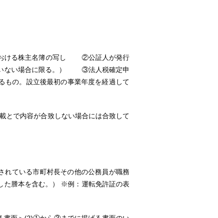
における株主名簿の写し ②公証人が発行
ていない場合に限る。） ③法人税確定申
るもの。設立後最初の事業年度を経過して
の記載とで内容が合致しない場合には合致して
載されている市町村長その他の公務員が職務
した謄本を含む。） ※例：運転免許証の表