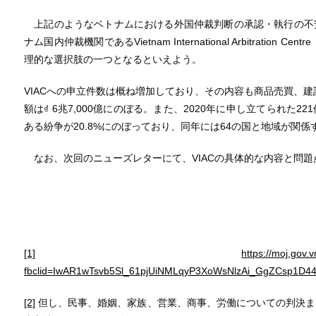
上記のようなベトナムにおける外国仲裁判断の承認・執行の不
ナム国内仲裁機関であるVietnam International Arbitratio
理的な選択肢の一つとなるといえよう。
VIACへの申立件数は概ね増加しており、その内容も商品売買、建
額は₫ 6兆7,000億にのぼる。また、2020年に申し立てられた
ある紛争が20.8%にのぼっており、同年には64の国と地域が関
なお、次回のニューズレターにて、VIACの具体的な内容と問題
[1]
https://moj.gov.
fbclid=IwAR1wTsvb5Sl_61pjUiNMLqyP3XoWsNlzAi_GgZCsp1D44
[2]
但し、民事、婚姻、家族、営業、商事、労働についての判決ま