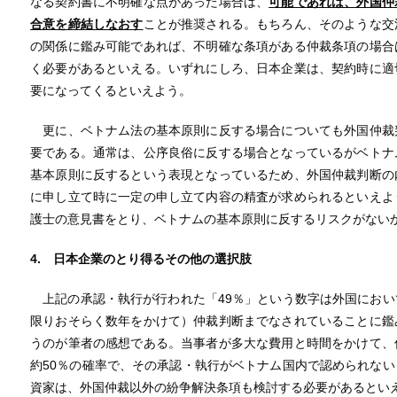
なる契約書に不明確な点があった場合は、
可能であれば、外国仲
合意を締結しなおす
ことが推奨される。もちろん、そのような交
の関係に鑑み可能であれば、不明確な条項がある仲裁条項の場合
く必要があるといえる。いずれにしろ、日本企業は、契約時に適
要になってくるといえよう。
更に、ベトナム法の基本原則に反する場合についても外国仲裁
要である。通常は、公序良俗に反する場合となっているがベトナ
基本原則に反するという表現となっているため、外国仲裁判断の
に申し立て時に一定の申し立て内容の精査が求められるといえよ
護士の意見書をとり、ベトナムの基本原則に反するリスクがない
4. 日本企業のとり得るその他の選択肢
上記の承認・執行が行われた「49％」という数字は外国におい
限りおそらく数年をかけて）仲裁判断までなされていることに鑑
うのが筆者の感想である。当事者が多大な費用と時間をかけて、
約50％の確率で、その承認・執行がベトナム国内で認められな
資家は、外国仲裁以外の紛争解決条項も検討する必要があるとい