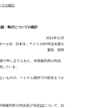
いての統計
承認・執行についての統計
2021年11月
ポール法・日本法・アメリカNY州法弁護士
栗田 哲郎
に同国で申し立てられた、外国裁判所の判決、
開している。
いないものの、ベトナム国内での状況をうか
では、外国裁判所の判決及び決定
[2]
について、以