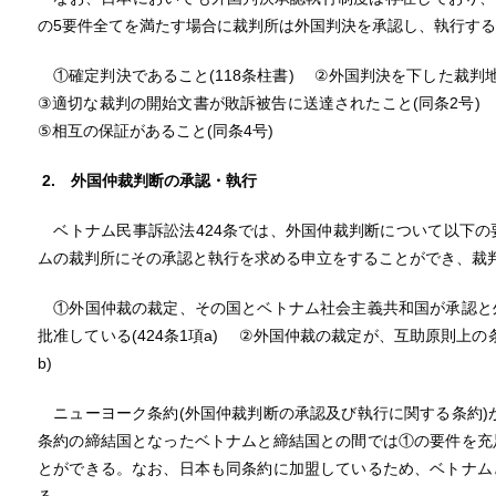
の5要件全てを満たす場合に裁判所は外国判決を承認し、執行す
①確定判決であること(118条柱書) ②外国判決を下した裁判
③適切な裁判の開始文書が敗訴被告に送達されたこと(同条2号)
⑤相互の保証があること(同条4号)
2.
外国仲裁判断の承認・執行
ベトナム民事訴訟法424条では、外国仲裁判断について以下の
ムの裁判所にその承認と執行を求める申立をすることができ、裁
①外国仲裁の裁定、その国とベトナム社会主義共和国が承認と
批准している(424条1項a) ②外国仲裁の裁定が、互助原則上
b)
ニューヨーク条約(外国仲裁判断の承認及び執行に関する条約)が
条約の締結国となったベトナムと締結国との間では①の要件を充
とができる。なお、日本も同条約に加盟しているため、ベトナム