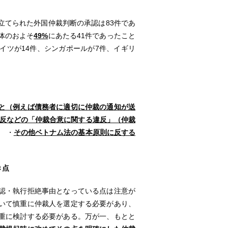
てられた外国仲裁判断の承認は83件であ
体のおよそ
49%
にあたる41件であったこと
イツが14件、シンガポールが7件、イギリ
と（例えば債務者に適切に仲裁の通知が送
反などの「仲裁合意に関する違反」（仲裁
、 ・
その他ベトナム法の基本原則に反する
き点
認・執行拒絶事由となっている点は注意が
いて慎重に仲裁人を選定する必要があり、
重に検討する必要がある。万が一、もとと