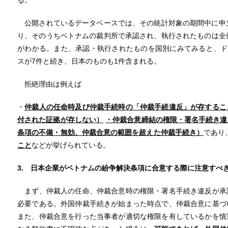
る。
公開されているデータベースでは、その統計対象の期間中に申立
り、そのうちベトナムの裁判所で承認され、執行されたものは全
がわかる。また、承認・執行されたものを国別にみてみると、ド
スが7件と続き、日本のものも1件含まれる。
拒絶理由は例えば
・
仲裁人の任命時及び仲裁手続時の「仲裁手続違反」が存するこ
付された証拠が存しない）
・仲裁合意締結の権限・署名手続き違
条項の不備・無効、仲裁合意の範囲を超えた仲裁手続き）
であり
こと
などが挙げられている。
3. 日本企業がベトナムの紛争解決条項に合意する際に注意すべ
まず、仲裁人の任命、仲裁合意時の権限・署名手続き違反が承
必要である。外国仲裁手続きが始まった時点で、仲裁合意に基づ
また、仲裁合意を行った当事者が適切な権限を有しているかを慎