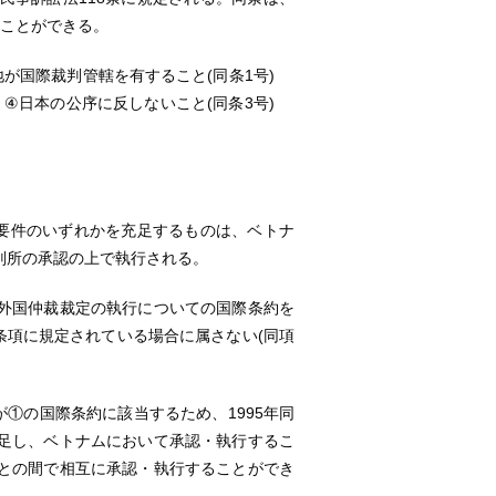
ることができる。
地が国際裁判管轄を有すること(同条1号)
 ④日本の公序に反しないこと(同条3号)
要件のいずれかを充足するものは、ベトナ
判所の承認の上で執行される。
外国仲裁裁定の執行についての国際条約を
の条項に規定されている場合に属さない(同項
①の国際条約に該当するため、1995年同
足し、ベトナムにおいて承認・執行するこ
との間で相互に承認・執行することができ