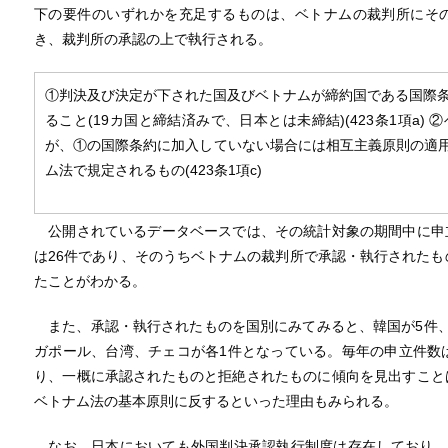
下の要件のいずれかを充足するものは、ベトナムの裁判所にそ
き、裁判所の承認の上で執行される。
①判決及び決定が下された国及びベトナムが締約国である国際
ること(19カ国と締結済みで、日本とは未締結)(423条1項a
が、①の国際条約に加入していない場合には相互主義原則の適用があ
ム法で規定されるもの(423条1項c)
公開されているデータベースでは、その統計対象の期間中に申
は26件であり、そのうちベトナムの裁判所で承認・執行されたも
たことがわかる。
また、承認・執行されたものを国別にみてみると、韓国が5件、
ガポール、台湾、チェコが各1件となっている。毎年の申立件数
り、一概に承認されたものと拒絶されたものに傾向を見出すこと
ベトナム法の基本原則に反するといった理由もみられる。
なお、日本においても外国判決承認執行制度は存在しており、民