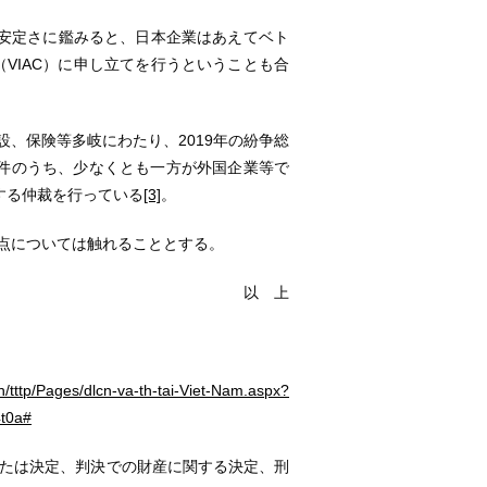
安定さに鑑みると、日本企業はあえてベト
n Centre（VIAC）に申し立てを行うということも合
設、保険等多岐にわたり、2019年の紛争総
221件のうち、少なくとも一方が外国企業等で
係する仲裁を行っている
[3]
。
点については触れることとする。
以 上
vn/tttp/Pages/dlcn-va-th-tai-Viet-Nam.aspx?
t0a#
たは決定、判決での財産に関する決定、刑