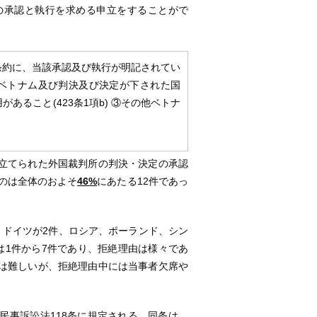
の承認と執行を求める申立をすることがで
条約に、当該承認及び執行が明記されてい
) ②ベトナム及び判決及び決定が下された国
ること(423条1項b) ③その他ベトナ
立てられた外国裁判所の判決・決定の承認
のは全体のおよそ
46%
にあたる12件であっ
ドイツが2件、ロシア、ポーランド、シン
は1件から7件であり、拒絶理由は様々であ
は難しいが、拒絶理由中には当事者欠席や
事訴訟法118条に規定される。同条は、