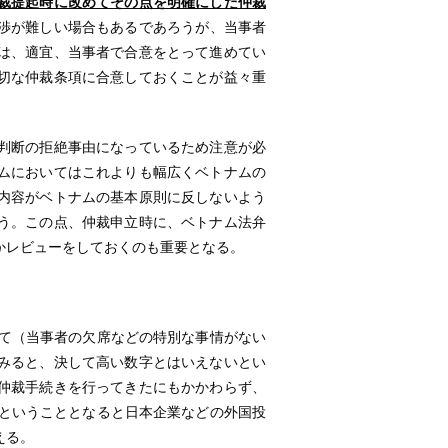
裁提起時に改めてその点を明確にした仲裁
渉が難しい場合もあるであろうが、当事者
は、適宜、当事者で合意をとって進めてい
切な仲裁条項に合意しておくことが益々重
判断の拒絶事由になっているため注意が必
ムにおいてはこれよりも幅広くベトナムの
内容がベトナムの基本原則に反しないよう
う。この点、仲裁申立時に、ベトナム法弁
かレビューをしておくのも重要となる。
て（当事者の欠席などの特別な事情がない
みると、決して高い数字とはいえないとい
仲裁手続きを行ってきたにもかかわらず、
いということとなると日本企業などの外国投
える。