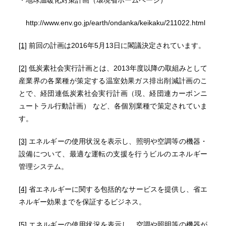
・地球温暖化対策計画（環境省ホームページ）
http://www.env.go.jp/earth/ondanka/keikaku/211022.html
[1]
前回の計画は2016年5月13日に閣議決定されています。
[2]
低炭素社会実行計画とは、2013年度以降の取組みとして
産業界の各業種が策定する温室効果ガス排出削減計画のこ
とで、経団連低炭素社会実行計画（現、経団連カーボンニ
ュートラル行動計画） など、各個別業種で策定されていま
す。
[3]
エネルギーの使用状況を表示し、照明や空調等の機器・
設備について、最適な運転の支援を行うビルのエネルギー
管理システム。
[4]
省エネルギーに関する包括的なサービスを提供し、省エ
ネルギー効果までを保証するビジネス。
[5]
エネルギーの使用状況を表示し、空調や照明等の機器が