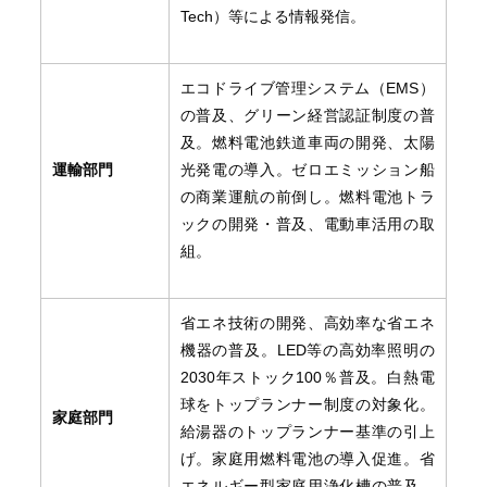
Tech）等による情報発信。
エコドライブ管理システム（EMS）
の普及、グリーン経営認証制度の普
及。燃料電池鉄道車両の開発、太陽
運輸部門
光発電の導入。ゼロエミッション船
の商業運航の前倒し。燃料電池トラ
ックの開発・普及、電動車活用の取
組。
省エネ技術の開発、高効率な省エネ
機器の普及。LED等の高効率照明の
2030年ストック100％普及。白熱電
球をトップランナー制度の対象化。
家庭部門
給湯器のトップランナー基準の引上
げ。家庭用燃料電池の導入促進。省
エネルギー型家庭用浄化槽の普及。