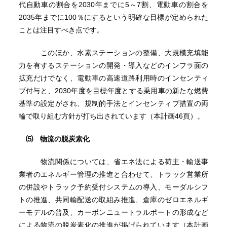
代自動車の割合を2030年までに5～7割、電動車の割合を
2035年までに100％にするという明確な目標が定められた
ことは注目すべき点です。
このほか、水素ステーションの整備、大規模充填能
力を有するステーションの開発・導入などのインフラ面の
拡充だけでなく、電動車の高速道路利用時のインセンティ
ブ付与と、2030年度を目標年度とする乗用車の新たな燃費
基準の設定がされ、規制的手法とインセンティブ措置の両
輪で取り組む方針が打ち出されています（本計画46頁）。
⑸ 物流の脱炭素化
物流関係については、省エネ法による荷主・輸送事
業者のエネルギー管理の推進と合わせて、トラック営業所
の併設やトラック予約受付システムの導入、モーダルシフ
トの推進、共同輸配送の取組み推進、倉庫のゼロエネルギ
ーモデルの普及、カーボンニュートラルポートの形成など
による物流の脱炭素化の推進が掲げられています（本計画