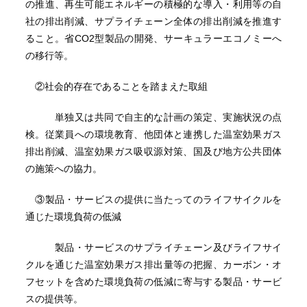
の推進、再生可能エネルギーの積極的な導入・利用等の自
社の排出削減、サプライチェーン全体の排出削減を推進す
ること。省CO2型製品の開発、サーキュラーエコノミーへ
の移行等。
②社会的存在であることを踏まえた取組
単独又は共同で自主的な計画の策定、実施状況の点
検。従業員への環境教育、他団体と連携した温室効果ガス
排出削減、温室効果ガス吸収源対策、国及び地方公共団体
の施策への協力。
③製品・サービスの提供に当たってのライフサイクルを
通じた環境負荷の低減
製品・サービスのサプライチェーン及びライフサイ
クルを通じた温室効果ガス排出量等の把握、カーボン・オ
フセットを含めた環境負荷の低減に寄与する製品・サービ
スの提供等。