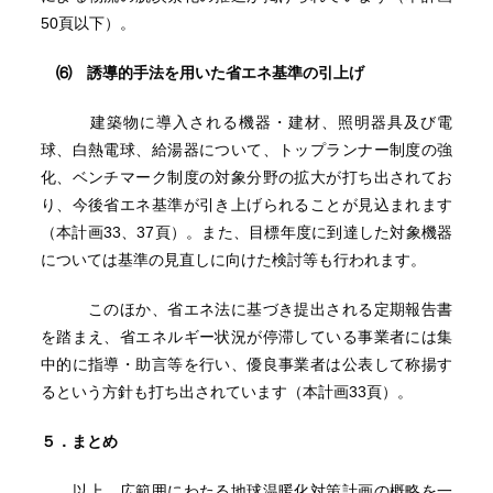
50頁以下）。
⑹ 誘導的手法を用いた省エネ基準の引上げ
建築物に導入される機器・建材、照明器具及び電
球、白熱電球、給湯器について、トップランナー制度の強
化、ベンチマーク制度の対象分野の拡大が打ち出されてお
り、今後省エネ基準が引き上げられることが見込まれます
（本計画33、37頁）。また、目標年度に到達した対象機器
については基準の見直しに向けた検討等も行われます。
このほか、省エネ法に基づき提出される定期報告書
を踏まえ、省エネルギー状況が停滞している事業者には集
中的に指導・助言等を行い、優良事業者は公表して称揚す
るという方針も打ち出されています（本計画33頁）。
５．まとめ
以上、広範囲にわたる地球温暖化対策計画の概略を一