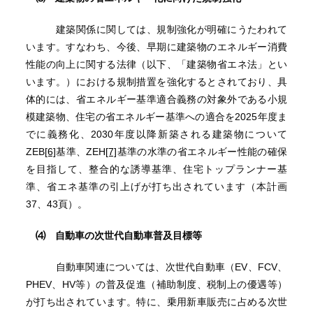
建築関係に関しては、規制強化が明確にうたわれて
います。すなわち、今後、早期に建築物のエネルギー消費
性能の向上に関する法律（以下、「建築物省エネ法」とい
います。）における規制措置を強化するとされており、具
体的には、省エネルギー基準適合義務の対象外である小規
模建築物、住宅の省エネルギー基準への適合を2025年度ま
でに義務化、2030年度以降新築される建築物について
ZEB
[6]
基準、ZEH
[7]
基準の水準の省エネルギー性能の確保
を目指して、整合的な誘導基準、住宅トップランナー基
準、省エネ基準の引上げが打ち出されています（本計画
37、43頁）。
⑷ 自動車の次世代自動車普及目標等
自動車関連については、次世代自動車（EV、FCV、
PHEV、HV等）の普及促進（補助制度、税制上の優遇等）
が打ち出されています。特に、乗用新車販売に占める次世