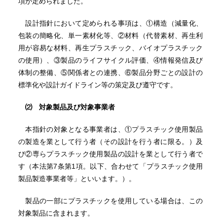
項が定められました。
設計指針において定められる事項は、①構造（減量化、
包装の簡略化、単一素材化等、②材料（代替素材、再生利
用が容易な材料、再生プラスチック、バイオプラスチック
の使用）、③製品のライフサイクル評価、④情報発信及び
体制の整備、⑤関係者との連携、⑥製品分野ごとの設計の
標準化や設計ガイドライン等の策定及び遵守です。
⑵ 対象製品及び対象事業者
本指針の対象となる事業者は、①プラスチック使用製品
の製造を業として行う者（その設計を行う者に限る。）及
び②専らプラスチック使用製品の設計を業として行う者で
す（本法第7条第1項。以下、合わせて「プラスチック使用
製品製造事業者等」といいます。）。
製品の一部にプラスチックを使用している場合は、この
対象製品に含まれます。