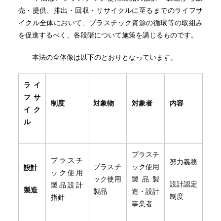
売・提供、排出・回収・リサイクルに至るまでのライフサ
イクル全体において、プラスチック資源の循環等の取組み
を促進するべく、各段階について施策を講じるものです。
本法の全体像は以下のとおりとなっています。
ライ
フサ
制度
対象物
対象者
内容
イク
ル
プラスチ
プラスチ
努力義務
プラスチ
ック使用
設計
ック使用
ック使用
製品製
設計認定
製品設計
製造
製品
造・設計
制度
指針
事業者