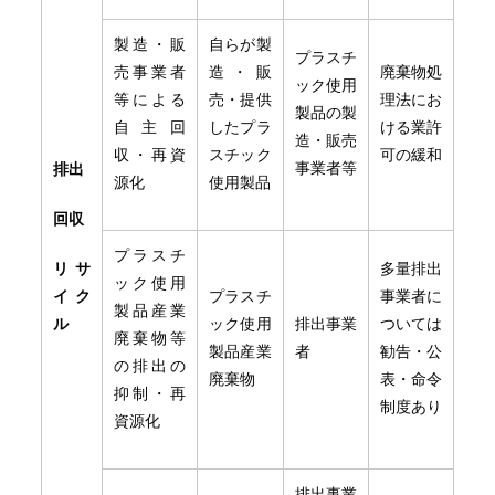
製造・販
自らが製
プラスチ
売事業者
造・販
廃棄物処
ック使用
等による
売・提供
理法にお
製品の製
自主回
したプラ
ける業許
造・販売
収・再資
スチック
可の緩和
事業者等
排出
源化
使用製品
回収
プラスチ
リサ
多量排出
ック使用
イク
プラスチ
事業者に
製品産業
ル
ック使用
排出事業
ついては
廃棄物等
製品産業
者
勧告・公
の排出の
廃棄物
表・命令
抑制・再
制度あり
資源化
排出事業