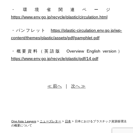
・環境省関連ページ
https://www.env.go.jp/recycle/plastic/circulation.html
・パンフレット
https://plastic-circulation.env.go.jp/wp-
content/themes/plastic/assets/pdf/pamphlet.pdf
・概要資料（英語版 Overview English version）
https://www.env.go.jp/recycle/plastic/pdf/14.pdf
≪ 前へ
｜
次へ ≫
One Asia Lawyers
>
ニューズレター
>
日本
> 日本におけるプラスチック資源循環法
の概要について