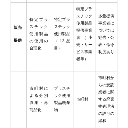
特定プラ
スチック
多量提供
特定プラ
特定プラ
使用製品
事業者に
スチック
スチック
販売
提供事業
ついては
使用製品
使用製品
者（小
勧告・公
提供
の使用の
（12品
売・サー
表・命令
合理化
目）
ビス事業
制度あり
者等）
市町村か
らの受託
市町村に
プラスチ
業者に関
よる分別
ック使用
市町村
する廃棄
収集・再
製品廃棄
物処理法
商品化
物
の許可の
緩和