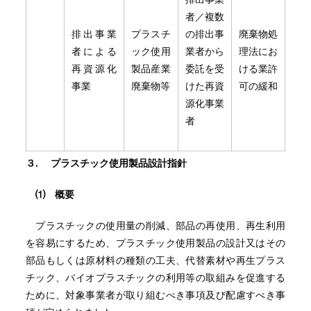
者／複数
排出事業
プラスチ
の排出事
廃棄物処
者による
ック使用
業者から
理法にお
再資源化
製品産業
委託を受
ける業許
事業
廃棄物等
けた再資
可の緩和
源化事業
者
３.
プラスチック使用製品設計指針
⑴ 概要
プラスチックの使用量の削減、部品の再使用、再生利用
を容易にするため、プラスチック使用製品の設計又はその
部品もしくは原材料の種類の工夫、代替素材や再生プラス
チック、バイオプラスチックの利用等の取組みを促進する
ために、対象事業者が取り組むべき事項及び配慮すべき事