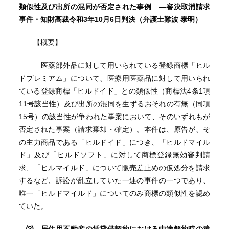
類似性及び出所の混同が否定された事例 ―審決取消請求
事件・知財高裁令和3年10月6日判決（弁護士難波 泰明）
【概要】
医薬部外品に対して用いられている登録商標「ヒル
ドプレミアム」について、医療用医薬品に対して用いられ
ている登録商標「ヒルドイド」との類似性（商標法4条1項
11号該当性）及び出所の混同を生ずるおそれの有無（同項
15号）の該当性が争われた事案において、そのいずれもが
否定された事案（請求棄却・確定）。本件は、原告が、そ
の主力商品である「ヒルドイド」につき、「ヒルドマイル
ド」及び「ヒルドソフト」に対して商標登録無効審判請
求、「ヒルマイルド」について販売差止めの仮処分を請求
するなど、訴訟が乱立していた一連の事件の一つであり、
唯一「ヒルドマイルド」についてのみ商標の類似性を認め
ていた。