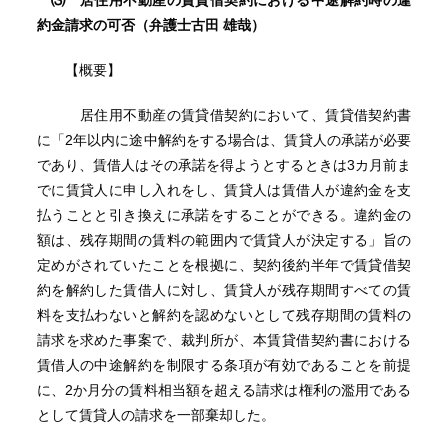
⑶
居住用不動産の賃貸借契約における中途解約時の違
約金請求の可否
（弁護士古田 雄哉）
【概要】
居住用不動産の賃貸借契約において、賃貸借契約書
に「2年以内に途中解約をする場合は、賃貸人の承諾が必要
であり、賃借人はその承諾を得ようとするときは3カ月前ま
でに賃貸人に申し入れをし、賃貸人は賃借人が違約金を支
払うことと引き換えに承諾をすることができる。違約金の
額は、残存期間の賃料の範囲内で賃貸人が決定する」旨の
定めがされていたことを根拠に、契約後約半年で賃貸借契
約を解約した賃借人に対し、賃貸人が残存期間すべての賃
料を支払わないと解約を認めないとして残存期間の賃料の
請求を求めた事案で、裁判所が、本賃貸借契約書における
賃借人の中途解約を制限する条項が有効であることを前提
に、2か月分の賃料相当額を超える請求は権利の濫用である
として賃貸人の請求を一部棄却した。