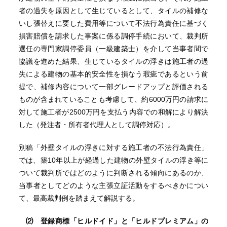
者の過失を原因として生じているとして、タイルの補修な
いし張替えに要した費用等について不法行為責任に基づく
損害賠償を請求した事案に係る調停手続において、裁判所
選任の専門家調停委員（一級建築士）を介して当事者間で
協議を進めた結果、生じているタイルの浮きは施工者の過
失による建物の基本的安全性を損なう瑕疵であるという前
提で、補修内容について一部グレードアップと評価される
ものが含まれていることも考慮して、約6000万円の請求に
対して施工者が2500万円を支払う内容での和解により解決
した（発注者・所有者代理人として調停対応）。
別稿「外壁タイルの浮きに対する施工者の不法行為責任」
では、築10年以上が経過した建物の外壁タイルの浮き等に
ついて裁判所ではどのように判断される傾向にあるのか、
当事者としてどのような主張立証活動をするべきかについ
て、最高裁判例を踏まえて解説する。
⑵ 登録商標「ヒルドイド」と「ヒルドプレミアム」の