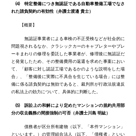
⑷ 特定整備につき無認証である自動車整備工場でなさ
れた請負契約の有効性（弁護士渡邉 貴士）
【概要】
無認証事業者による車検の不正受検などが社会的に
問題視されるなか、クラシックカーのキャブレターやブレ
ーキまわりの修理を委託した事業者が、修理後に無認証だ
と発覚したため、その整備費用の返還を求めた事案におい
て、「顧客に対し認証工場であるかのような説明をした場
合」、「整備後に実際に不具合を生じている場合」には整
備に係る請負契約は無効であると、裁判所が行政法規違反
の私法上の効力について、具体的に判断した。
⑸ 訴訟上の和解により定めたマンションの規約共用部
分の収去義務の間接強制の可否（弁護士川島 明紘）
債務者が区分所有建物（以下、「本件マンション」
といいます。）の管理組合法人（以下、「債権者」といい