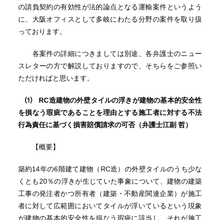
の請負契約の有効性が法的論点となる運輸案件というよう
に、大阪オフィスとして多岐にわたる分野の案件を取り扱
っております。
各案件の詳細につきましては別途、各弁護士のニュー
スレターの方で解説しておりますので、そちらをご参照い
ただければと思います。
⑴
RC
造建物の外壁タイルの浮きが建物の基本的安全性
を損なう瑕疵であることを理由とする施工者に対する不法
行為責任に基づく損害賠償請求の可否
（弁護士江副 哲）
【概要】
築約14年の6階建て建物（RC造）の外壁タイルのうち少な
くとも20％の浮きが生じていた事象について、建物の建築
工事の発注者かつ所有者（建築・不動産関連企業）が施工
者に対して広範囲においてタイルが浮いているという現象
が建物の基本的安全性を損なう瑕疵に該当し、それが施工