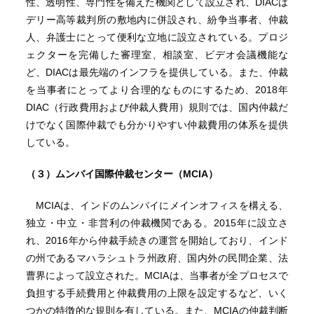
性、透明性、専門性を備えた機関として設立され、DIACは
デリー高等裁判所の敷地内に併設され、紛争当事者、仲裁
人、弁護士にとって便利な立地に設立されている。プロジ
ェクターを完備した審理室、相談室、ビデオ会議機能な
ど、DIACは最先端のインフラを提供している。また、仲裁
を当事者にとってより合理的なものにするため、2018年
DIAC（行政費用および仲裁人費用）規則では、国内仲裁だ
けでなく国際仲裁でも分かりやすい仲裁費用の体系を提供
している。
（３）ムンバイ国際仲裁センター（
MCIA
）
MCIAは、インドのムンバイにメインオフィスを構える、
独立・中立・非営利の仲裁機関である。2015年に設立さ
れ、2016年から仲裁手続きの運営を開始しており、インド
の州であるマハラシュトラ州政府、国内外の民間企業、法
曹界によって設立された。MCIAは、当事者が全プロセスで
負担する手続費用と仲裁費用の上限を設定するなど、いく
つかの特徴的な規則を有している。また、MCIAの仲裁判断