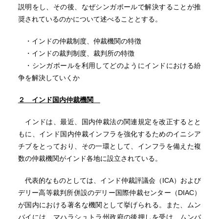
説明をし、その後、なぜシンガポールで解決することが推
奨されているのかについて述べることとする。
・インドの仲裁制度、仲裁機関の特徴
・インドの裁判制度、裁判所の特徴
・シンガポールを利用してどのようにインドにおける紛
争を解決していくか
２ インド国内仲裁機関
インドは、最近、国内仲裁法の関連規定を改正するとと
もに、インド国内仲裁インフラを強化するためのイニシア
チブをとっており、その一環として、インフラを備えた複
数の仲裁機関がインド各地に設立されている。
代表的なものとしては、インド仲裁評議会（ICA）および
デリー高等裁判所併設のデリー国際仲裁センター（DIAC）
が国内における著名な機関として挙げられる。また、ムン
バイには、マハラシュトラ州政府の後押しを受け、ムンバ