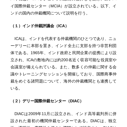
イ国際仲裁センター（MCIA）が設立されている。以下、イ
ンドの国内の仲裁機関について説明を行う。
（１）インド仲裁評議会（
ICA
）
ICAは、インドを代表する仲裁機関のひとつであり、ニュ
ーデリーに本部を置き、インド全土に支部を持つ非営利団
体である。1965年、インド政府と民間企業の提携により設
立され、ICAの敷地内には約200名近く収容可能な役員室や
会議室が備えられている。また、数多くの仲裁に関する会
議やトレーニングセッションを開催しており、国際商事仲
裁をめぐる諸問題について、海外の仲裁機関とも連携して
いる。
（２）デリー国際仲裁センター（
DIAC
）
DIACは2009年11月に設立され、インド高等裁判所に併
設された最初の機関仲裁センターである。DIACは、独立