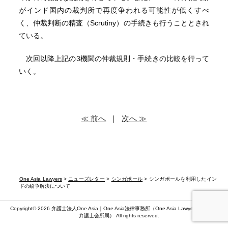
がインド国内の裁判所で再度争われる可能性が低くすべ
く、仲裁判断の精査（Scrutiny）の手続きも行うこととされ
ている。
次回以降上記の3機関の仲裁規則・手続きの比較を行って
いく。
≪ 前へ
｜
次へ ≫
One Asia Lawyers
>
ニューズレター
>
シンガポール
> シンガポールを利用したイン
ドの紛争解決について
Copyright© 2026 弁護士法人One Asia｜One Asia法律事務所（
One Asia Lawyers
）（第二東京
弁護士会所属） All rights reserved.