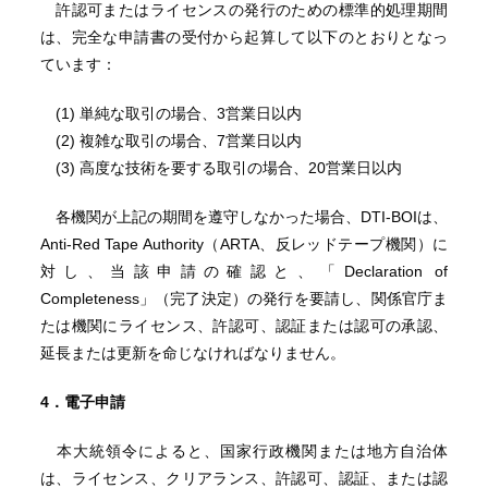
許認可またはライセンスの発行のための標準的処理期間
は、完全な申請書の受付から起算して以下のとおりとなっ
ています：
(1) 単純な取引の場合、3営業日以内
(2) 複雑な取引の場合、7営業日以内
(3) 高度な技術を要する取引の場合、20営業日以内
各機関が上記の期間を遵守しなかった場合、DTI-BOIは、
Anti-Red Tape Authority（ARTA、反レッドテープ機関）に
対し、当該申請の確認と、「Declaration of
Completeness」（完了決定）の発行を要請し、関係官庁ま
たは機関にライセンス、許認可、認証または認可の承認、
延長または更新を命じなければなりません。
4．電子申請
本大統領令によると、国家行政機関または地方自治体
は、ライセンス、クリアランス、許認可、認証、または認