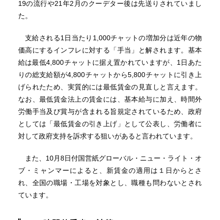
19の流行や21年2月のクーデター後は先送りされていまし
た。
支給される1日当たり1,000チャットの増加分は近年の物
価高にするインフレに対する「手当」と解されます。基本
給は最低4,800チャットに据え置かれていますが、1日あた
りの総支給額が4,800チャットから5,800チャットに引き上
げられたため、実質的には最低賃金の見直しと言えます。
なお、最低賃金法上の賃金には、基本給与に加え、時間外
労働手当及び賞与が含まれる旨規定されているため、政府
としては「最低賃金の引き上げ」として公表し、労働者に
対して政府支持を訴求する狙いがあると言われています。
また、10月8日付国営紙グローバル・ニュー・ライト・オ
ブ・ミャンマーによると、新賃金の適用は１日からとさ
れ、全国の職場・工場を対象とし、職種も問わないとされ
ています。