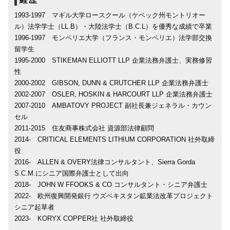
1993-1997 マギル大学ロースクール（ケベック州モントリオー
ル）法学学士（LL.B）・大陸法学士（B.C.L）を優秀な成績で卒業
1996-1997 モンペリエ大学（フランス・モンペリエ）法学部交換
留学生
1995-2000 STIKEMAN ELLIOTT LLP 企業法務弁護士、実務修習
性
2000-2002 GIBSON, DUNN & CRUTCHER LLP 企業法務弁護士
2002-2007 OSLER, HOSKIN & HARCOURT LLP 企業法務弁護士
2007-2010 AMBATOVY PROJECT 副社長兼ジェネラル・カウン
セル
2011-2015 住友商事株式会社 資源部法律顧問
2014- CRITICAL ELEMENTS LITHIUM CORPORATION 社外取締
役
2016- ALLEN & OVERY法律コンサルタント、Sierra Gorda
S.C.M.にシニア国際弁護士として出向
2018- JOHN W FFOOKS & CO コンサルタント・シニア弁護士
2022- 欧州復興開発銀行 ウズベキスタン鉱業法改革プロジェクト
シニア起草者
2023- KORYX COPPER社 社外取締役