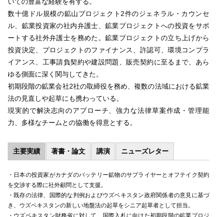
いての豊富な経験を有する。
数十億ドル規模の鉱山プロジェクト2件のジェネラル・カウンセ
ル、鉱業投資家の社内弁護士、鉱業プロジェクトへの投資をサポ
ートする社外弁護士を務めた。鉱業プロジェクトの立ち上げから
投資決定、プロジェクトのファイナンス、許認可、環境コンプラ
イアンス、工事請負契約や建設問題、販売契約に至るまで、あら
ゆる側面に深く関与してきた。
初期段階の鉱業会社2社の取締役を務め、複数の法域における鉱業
法の見直しや起草にも携わっている。
現実的で解決志向のアプローチ、強力な法律草案作成・管理能
力、多様なチームとの協働を得意とする。
主要実績
著書・論文
講演
ニューズレター
・日本の投資家がカナダのバッテリー鉱物のサプライヤーとオフテイク契約
を交渉する際に社外顧問として支援。
・既存の法律、国際的な判例およびウズベキスタン政府関係者の意見に基づ
き、ウズベキスタンの新しい地盤法の起草をシニア起草者として担当。
・ウズベキスタン財務省に対して、国際入札に向けた初期段階の鉱業プロジ