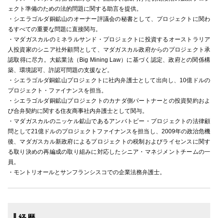
ェクト準備のための法的問題に関する助言を提供。
・シエラゴルダ銅鉱山のオーナー評議会の秘書として、プロジェクトに関わ
るすべての重要な問題に直接関与。
・マダガスカルのミネラルサンド・プロジェクトに投資するオーストラリア
人投資家のシニア社外顧問として、マダガスカル政府からのプロジェクト承
認取得に尽力。大鉱業法（Big Mining Law）に基づく認定、政府との関係構
築、環境認可、許認可問題の支援など。
・シエラゴルダ銅鉱山プロジェクトに社内弁護士として出向し、10億ドルの
プロジェクト・ファイナンスを担当。
・シエラゴルダ銅鉱山プロジェクトのカナダ側パートナーとの投資契約およ
び合弁契約に関する住友商事社内弁護士として関与。
・マダガスカルのニッケル鉱山であるアンバトビー・プロジェクトの法律顧
問として21億ドルのプロジェクトファイナンスを担当し、2009年の政治危機
後、マダガスカル新政府によるプロジェクトの税制およびライセンスに関す
る取り決めの再編成の取り組みに対応したシニア・マネジメントチームの一
員。
・モントリオールとサンフランシスコでの企業法務弁護士。
経歴