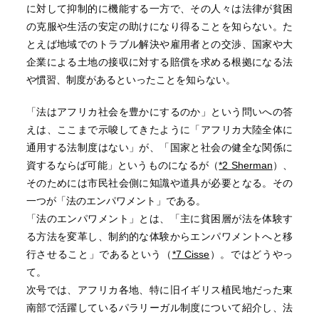
に対して抑制的に機能する一方で、その人々は法律が貧困
の克服や生活の安定の助けになり得ることを知らない。た
とえば地域でのトラブル解決や雇用者との交渉、国家や大
企業による土地の接収に対する賠償を求める根拠になる法
や慣習、制度があるといったことを知らない。
「法はアフリカ社会を豊かにするのか」という問いへの答
えは、ここまで示唆してきたように「アフリカ大陸全体に
通用する法制度はない」が、「国家と社会の健全な関係に
資するならば可能」というものになるが（
*2 Sherman
）、
そのためには市民社会側に知識や道具が必要となる。その
一つが「法のエンパワメント」である。
「法のエンパワメント」とは、「主に貧困層が法を体験す
る方法を変革し、制約的な体験からエンパワメントへと移
行させること」であるという（
*7 Cisse
）。ではどうやっ
て。
次号では、アフリカ各地、特に旧イギリス植民地だった東
南部で活躍しているパラリーガル制度について紹介し、法