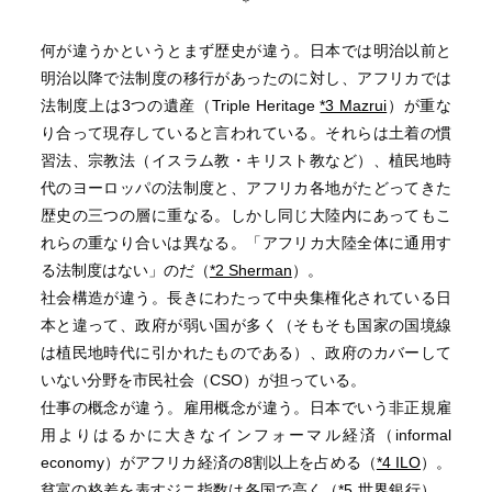
＊
何が違うかというとまず歴史が違う。日本では明治以前と
明治以降で法制度の移行があったのに対し、アフリカでは
法制度上は3つの遺産（Triple Heritage
*3 Mazrui
）が重な
り合って現存していると言われている。それらは土着の慣
習法、宗教法（イスラム教・キリスト教など）、植民地時
代のヨーロッパの法制度と、アフリカ各地がたどってきた
歴史の三つの層に重なる。しかし同じ大陸内にあってもこ
れらの重なり合いは異なる。「アフリカ大陸全体に通用す
る法制度はない」のだ（
*2 Sherman
）。
社会構造が違う。長きにわたって中央集権化されている日
本と違って、政府が弱い国が多く（そもそも国家の国境線
は植民地時代に引かれたものである）、政府のカバーして
いない分野を市民社会（CSO）が担っている。
仕事の概念が違う。雇用概念が違う。日本でいう非正規雇
用よりはるかに大きなインフォーマル経済（informal
economy）がアフリカ経済の8割以上を占める（
*4 ILO
）。
貧富の格差を表すジニ指数は各国で高く（
*5 世界銀行
）、