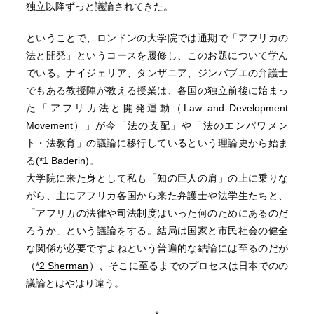
独立以降ずっと議論されてきた。
ということで、ロンドンの大学院では通期で「アフリカの
法と開発」というコースを履修し、このお題について学ん
でいる。ナイジェリア、タンザニア、ジンバブエの弁護士
でもある教授陣が教える授業は、各国の独立前後に始まっ
た「アフリカ法と開発運動（Law and Development
Movement）」が今「法の支配」や「法のエンパワメン
ト・法教育」の議論に移行しているという理論史から始ま
る(
*1 Baderin
)。
大学院に来た身として私も「知の巨人の肩」の上に乗りな
がら、主にアフリカ各国から来た弁護士や法学生たちと、
「アフリカの法律や司法制度はいった何のためにあるのだ
ろうか」という議論をする。結局は国家と市民社会の健全
な関係が必要ですよねという普遍的な結論には至るのだが
（
*2 Sherman
）、そこに至るまでのプロセスは日本でのの
議論とはやはり違う。