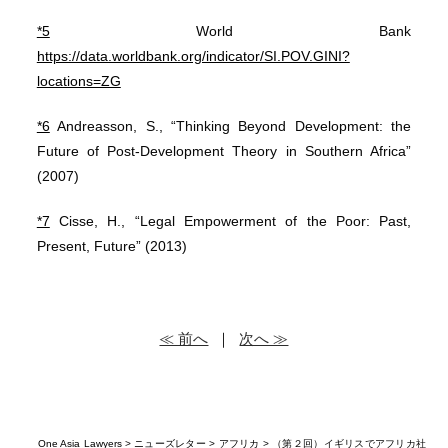
*5
World Bank
https://data.worldbank.org/indicator/SI.POV.GINI?
locations=ZG
*6
Andreasson, S., “Thinking Beyond Development: the
Future of Post-Development Theory in Southern Africa”
(2007)
*7
Cisse, H., “Legal Empowerment of the Poor: Past,
Present, Future” (2013)
≪ 前へ
｜
次へ ≫
One Asia Lawyers
>
ニューズレター
>
アフリカ
> （第２回）イギリスでアフリカ社