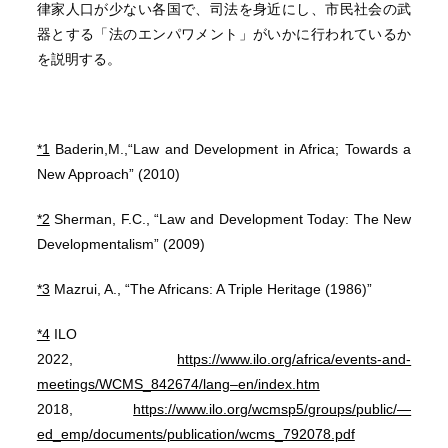
律家人口が少ない各国で、司法を身近にし、市民社会の武
器とする「法のエンパワメント」がいかに行われているか
を説明する。
*1
Baderin,M.,“Law and Development in Africa; Towards a
New Approach” (2010)
*2
Sherman, F.C., “Law and Development Today: The New
Developmentalism” (2009)
*3
Mazrui, A., “The Africans: A Triple Heritage (1986)”
*4
ILO
2022,
https://www.ilo.org/africa/events-and-
meetings/WCMS_842674/lang–en/index.htm
2018,
https://www.ilo.org/wcmsp5/groups/public/—
ed_emp/documents/publication/wcms_792078.pdf