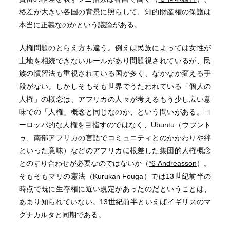
格差が大きい各国の背景に照らして、知的財産権の保護は
本当に正義なのかという議論がある。
人権問題のとらえ方も違う。例えば民族によっては女性が
土地を相続できないルールがあり問題視されているが、民
族の慣習法も重視されている国が多く、なかなか変える手
段がない。しかしそもそも世界でうたわれている「個人の
人権」の概念は、アフリカの人々が考えるもう少し広い意
味での「人権」概念と同じなのか、という問いがある。ヨ
ーロッパ的な人権を目指すのではなく、Ubuntu（ウブント
ゥ、南部アフリカの言語でコミュニティとのかかわりや絆
といった意味）などのアフリカに根差した集団的人権概念
とのすり合わせが必要なのではないか（
*6 Andreasson
）。
そもそもマリの憲法（Kurukan Fouga）では13世紀前半の
時点で既に生存権に近い規定があったのだということは、
あまり知られていない。13世紀前半といえばイギリスのマ
グナカルタと同期である。