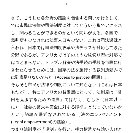
＊
さて、こうした各分野の議論を包含する問いかけとして、
では市民は法律や司法制度に対してどういう形でアクセス
し、関わることができるのかという問いがある。各国で、
裁判所も少なければ法曹人口も少ない。これは司法過疎と
言われ、日本では司法制度改革や法テラスが対応してきた
分野であるが、アフリカではそのような紋切り型の対応で
はつとまらない。トラブル解決や法手続の手段を市民に行
きわたらせるためには、国家の法を施行する裁判所頼みで
は到底足りないからだ（Access to justiceの問題）。
そもそも市民が法律や制度について知らない（これは日本
もだが）。特にアフリカの貧困層にとって、法制度は「貧
困を克服するための道具」ではなく、むしろ（日本以上
に）「社会の繁栄や安全に対する障壁」となっていないか
という議論が最近なされている（法のエンパワメント
(Legal empowerment)の議論）。
つまり法制度が「規制」を行い、権力構造から遠い人びと