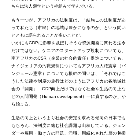
ちらは法人類学という枠組みで学んでいる。
もう一つが、アフリカの法制度は、「結局この法制度があ
って私たち（市民）の地域は豊かになるのか」という問い
とともに語られることが多いことだ。
いかにもGDPに影響を及ぼしそうな資源開発に関わる法令
だけではない。ケニアのスタートアップ規制についても、
南アフリカのCSR（企業の社会的責任）促進についても、
ナイジェリアの汚職規制についてもアフリカ人権憲章（バ
ンジュール憲章）についても根幹の問いは、「それではこ
うした法律や制度の施行はどのようにアフリカの各地域社
会の『開発』―GDP向上だけではなく社会や生活の向上な
どの人間開発（Human development）―に資するのか」か
ら始まる。
生活の向上というより社会の安定を求める傾向の日本でも
もちろん、法制度に絡む社会課題は山積している。ジェン
ダーや雇用・働き方の問題、汚職、周縁化された層の包摂