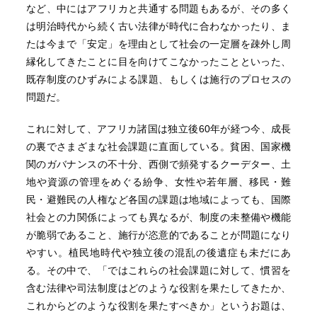
など、中にはアフリカと共通する問題もあるが、その多く
は明治時代から続く古い法律が時代に合わなかったり、ま
たは今まで「安定」を理由として社会の一定層を疎外し周
縁化してきたことに目を向けてこなかったことといった、
既存制度のひずみによる課題、もしくは施行のプロセスの
問題だ。
これに対して、アフリカ諸国は独立後60年が経つ今、成長
の裏でさまざまな社会課題に直面している。貧困、国家機
関のガバナンスの不十分、西側で頻発するクーデター、土
地や資源の管理をめぐる紛争、女性や若年層、移民・難
民・避難民の人権など各国の課題は地域によっても、国際
社会との力関係によっても異なるが、制度の未整備や機能
が脆弱であること、施行が恣意的であることが問題になり
やすい。植民地時代や独立後の混乱の後遺症も未だにあ
る。その中で、「ではこれらの社会課題に対して、慣習を
含む法律や司法制度はどのような役割を果たしてきたか、
これからどのような役割を果たすべきか」というお題は、