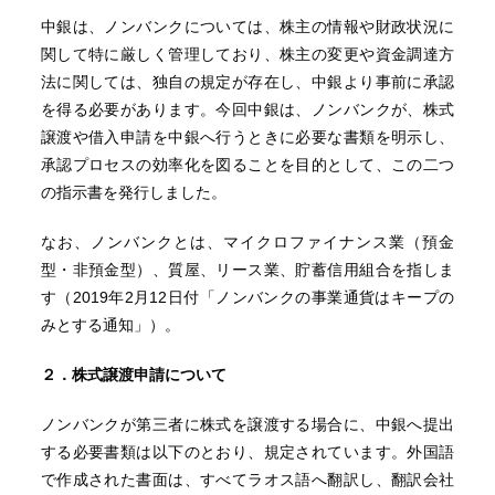
中銀は、ノンバンクについては、株主の情報や財政状況に
関して特に厳しく管理しており、株主の変更や資金調達方
法に関しては、独自の規定が存在し、中銀より事前に承認
を得る必要があります。今回中銀は、ノンバンクが、株式
譲渡や借入申請を中銀へ行うときに必要な書類を明示し、
承認プロセスの効率化を図ることを目的として、この二つ
の指示書を発行しました。
なお、ノンバンクとは、マイクロファイナンス業（預金
型・非預金型）、質屋、リース業、貯蓄信用組合を指しま
す（2019年2月12日付「ノンバンクの事業通貨はキープの
みとする通知」）。
２．株式譲渡申請について
ノンバンクが第三者に株式を譲渡する場合に、中銀へ提出
する必要書類は以下のとおり、規定されています。外国語
で作成された書面は、すべてラオス語へ翻訳し、翻訳会社