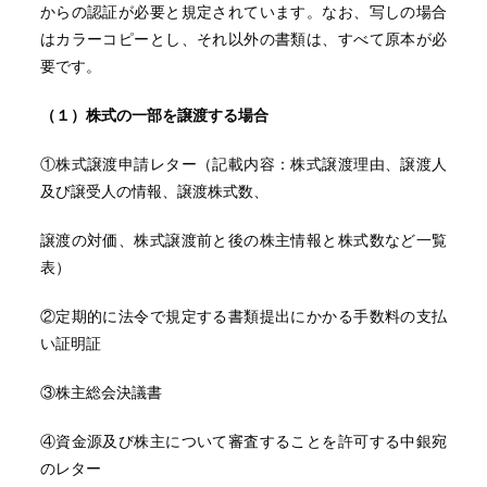
からの認証が必要と規定されています。なお、写しの場合
はカラーコピーとし、それ以外の書類は、すべて原本が必
要です。
（１）株式の一部を譲渡する場合
①株式譲渡申請レター（記載内容：株式譲渡理由、譲渡人
及び譲受人の情報、譲渡株式数、
譲渡の対価、株式譲渡前と後の株主情報と株式数など一覧
表）
②定期的に法令で規定する書類提出にかかる手数料の支払
い証明証
③株主総会決議書
④資金源及び株主について審査することを許可する中銀宛
のレター