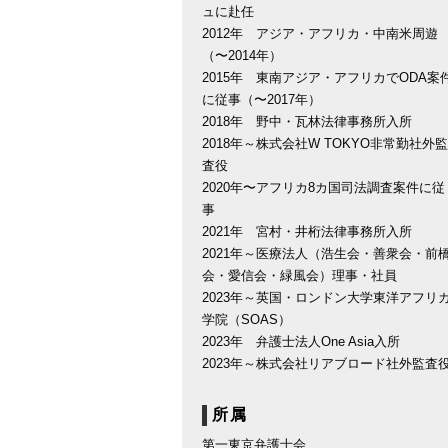
ュに赴任
2012年 アジア・アフリカ・中南米周遊
（〜2014年）
2015年 東南アジア・アフリカでODA案
に従事（〜2017年）
2018年 野中・瓦林法律事務所入所
2018年～株式会社W TOKYO非常勤社外監
査役
2020年〜アフリカ8カ国司法調査案件に従
事
2021年 宮村・井桁法律事務所入所
2021年～医療法人（浩生会・善衆会・前
会・愛信会・緑風会）理事・社員
2023年～英国・ロンドン大学東洋アフリ
学院（SOAS）
2023年 弁護士法人One Asia入所
2023年～株式会社リアブロード社外監査
所属
第一東京弁護士会