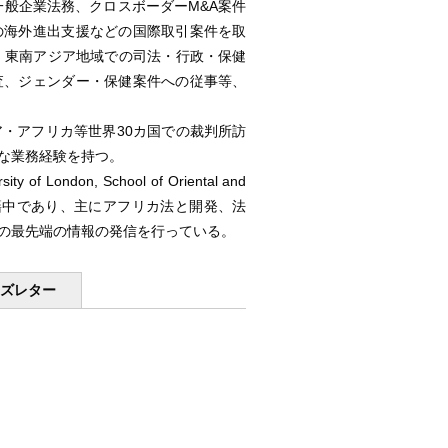
一般企業法務、クロスボーダーM&A案件
の海外進出支援などの国際取引案件を取
ア・東南アジア地域での司法・行政・保健
査、ジェンダー・保健案件への従事等、
・アフリカ等世界30カ国での裁判所訪
な業務経験を持つ。
don, School of Oriental and
ac.uk/）に在籍中であり、主にアフリカ法と開発、法
の最先端の情報の発信を行っている。
ーズレター