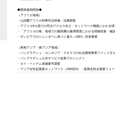
◆開発援助関係◆
（アフリカ地域）
・仏語圏アフリカ刑事司法研修・法務調査
・アフリカ8カ国での司法アクセス向上・ネットワーク構築にかかる情
・「アフリカの角」地域での脆弱層の雇用環境にかかる情報収集・確
・ザンビアでのジェンダーに基づく暴力（GBV）対策事業
（東南アジア・南アジア地域）
・バングラデシュ・カンボジア・ラオスでの社会開発事業ファンド立
・バングラデシュ公共サービス改善プロジェクト
・タイ・ベトナム保健案件調査
・アジア女性起業家ネットワーク（AWSEN）・新興女性企業家フォ