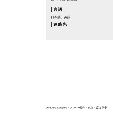
言語
日本語、英語
連絡先
One Asia Lawyers
>
メンバー紹介
>
東京
> 原口 侑子