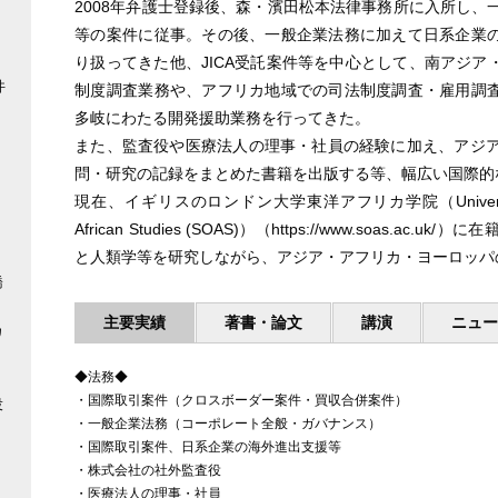
2008年弁護士登録後、森・濱田松本法律事務所に入所し、
等の案件に従事。その後、一般企業法務に加えて日系企業
り扱ってきた他、JICA受託案件等を中心として、南アジ
件
制度調査業務や、アフリカ地域での司法制度調査・雇用調
多岐にわたる開発援助業務を行ってきた。
また、監査役や医療法人の理事・社員の経験に加え、アジア
問・研究の記録をまとめた書籍を出版する等、幅広い国際的
現在、イギリスのロンドン大学東洋アフリカ学院（University of Lon
African Studies (SOAS)）（https://www.soas.
と人類学等を研究しながら、アジア・アフリカ・ヨーロッパ
橋
主要実績
著書・論文
講演
ニュ
カ
◆法務◆
・国際取引案件（クロスボーダー案件・買収合併案件）
役
・一般企業法務（コーポレート全般・ガバナンス）
・国際取引案件、日系企業の海外進出支援等
・株式会社の社外監査役
・医療法人の理事・社員