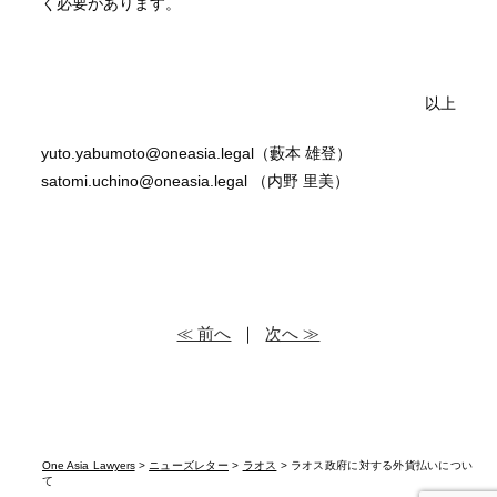
く必要があります。
以上
yuto.yabumoto@oneasia.legal（藪本 雄登）
satomi.uchino@oneasia.legal （内野 里美）
≪ 前へ
｜
次へ ≫
One Asia Lawyers
>
ニューズレター
>
ラオス
> ラオス政府に対する外貨払いについ
て