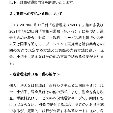
以下、財務省通知内容を解説いたします。
２．政府への支払い通貨について
（１）2019年6月17日付「税管理法（No66）」第31条及び
2021年7月13日付「首相府通知（No779）」に基づき、罰
金を含めた税金、財産、手数料、サービス料を銀行システ
ム又は国庫を通して、プロジェクト実施者と請負業者との
間の契約で規定する方法又は実際の売買方法に従い、現
金、小切手、送金又はその他の方法で納める必要がありま
す。
＜税管理法第31条 税の納付 ＞
個人、法人又は組織は、銀行システム又は国庫を通じ、現
金、小切手、送金又はその他の形式により、罰金を含む税
金、手数料及びサービス料を現地通貨キープで、納付しな
ければならない。 外貨で納付する場合、契約のとおり実施
できるが、定期的に銀行が公表する為替レートに従い、各