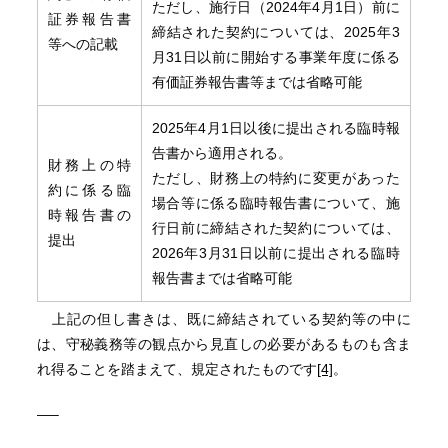
ただし、施行日（2024年4月1日）前に
証券報告書
締結された契約については、2025年3
等への記載
月31日以前に開始する事業年度に係る
有価証券報告書等までは省略可能
2025年4月1日以後に提出される臨時報
告書から適用される。
財務上の特
ただし、財務上の特約に変更があった
約に係る臨
場合等に係る臨時報告書について、施
時報告書の
行日前に締結された契約については、
提出
2026年3月31日以前に提出される臨時
報告書までは省略可能
上記の但し書きは、既に締結されている契約等の中に
は、守秘義務等の観点から見直しの必要があるものも含ま
れ得ることを踏まえて、規定されたものです
[4]
。
—–