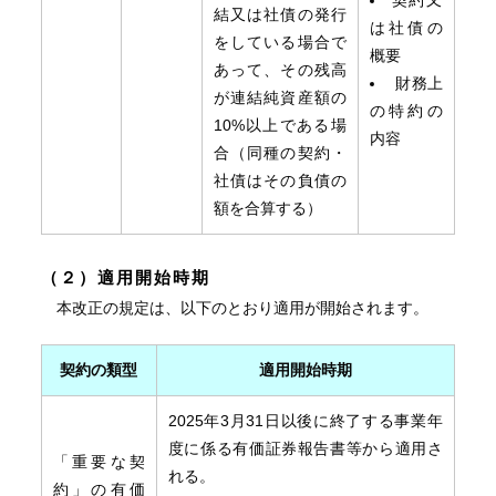
契約又
結又は社債の発行
は社債の
をしている場合で
概要
あって、その残高
財務上
が連結純資産額の
の特約の
10%以上である場
内容
合（同種の契約・
社債はその負債の
額を合算する）
（２）適用開始時期
本改正の規定は、以下のとおり適用が開始されます。
契約の類型
適用開始時期
2025年3月31日以後に終了する事業年
度に係る有価証券報告書等から適用さ
「重要な契
れる。
約」の有価