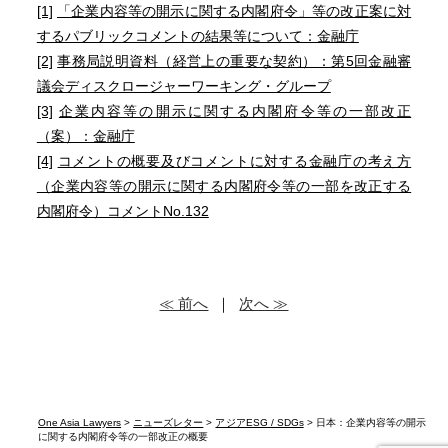
[1]
「企業内容等の開示に関する内閣府令」等の改正案に対
するパブリックコメントの結果等について：金融庁
[2]
事務局説明資料（経営上の重要な契約）：第5回金融審
議会ディスクロージャーワーキング・グループ
[3]
企業内容等の開示に関する内閣府令等の一部改正
（案）：金融庁
[4]
コメントの概要及びコメントに対する金融庁の考え方
（企業内容等の開示に関する内閣府令等の一部を改正する
内閣府令）コメントNo.132
≪ 前へ
｜
次へ ≫
One Asia Lawyers
>
ニューズレター
>
アジアESG / SDGs
> 日本：企業内容等の開示
に関する内閣府令等の一部改正の概要