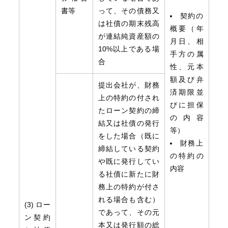
書等
って、その債務又
契約の
は社債の期末残高
概要（年
が連結純資産額の
月日、相
10%以上である場
手方の属
合
性、元本
額及び弁
提出会社が、財務
済期限並
上の特約の付され
びに担保
たローン契約の締
の内容
結又は社債の発行
等）
をした場合（既に
財務上
締結している契約
の特約の
や既に発行してい
内容
る社債に新たに財
務上の特約が付さ
れる場合も含む）
(3) ロー
であって、その元
ン契約
本又は発行額の総