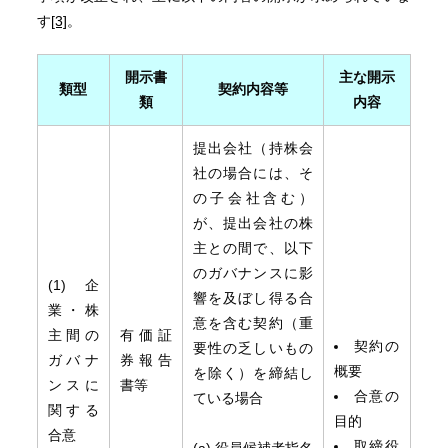
す
[3]
。
開示書
主な開示
類型
契約内容等
類
内容
提出会社（持株会
社の場合には、そ
の子会社含む）
が、提出会社の株
主との間で、以下
のガバナンスに影
(1) 企
響を及ぼし得る合
業・株
意を含む契約（重
主間の
有価証
契約の
要性の乏しいもの
ガバナ
券報告
概要
を除く）を締結し
ンスに
書等
合意の
ている場合
関する
目的
合意
取締役