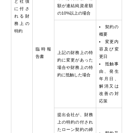
と社債
額が連結純資産額
に付さ
の10%以上の場合
れる財
務上の
契約の
特約
概要
変更内
臨時報
容及び変
上記の財務上の特
告書
更日
約に変更があった
抵触事
場合や財務上の特
由、発生
約に抵触した場合
年月日、
解消又は
改善の対
応策
提出会社が、財務
上の特約の付され
たローン契約の締