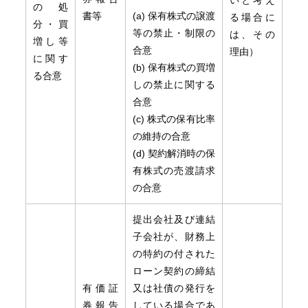
いと考え
の処
書等
(a) 保有株式の譲渡
る場合に
分・買
等の禁止・制限の
は、その
増し等
合意
理由）
に関す
(b) 保有株式の買増
る合意
しの禁止に関する
合意
(c) 株式の保有比率
の維持の合意
(d) 契約解消時の保
有株式の売渡請求
の合意
提出会社及び連結
子会社が、財務上
の特約の付された
ローン契約の締結
有価証
又は社債の発行を
券報告
している場合であ