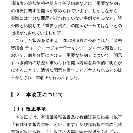
務諸表の追加情報や借入金等明細表などに「重要な契約」
の概要に関する開示が求められています。しかしながら、
実際には十分な開示が行われていない事例があるなど、諸
外国と比較して「重要な契約」の開示が十分ではないとの
指摘がなされていました
[2]
。
こうした状況を踏まえ、2022年6月に公表された「金融
審議会 ディスクロージャーワーキング・グループ報告」に
おいて、個別分野における「重要な契約」について、開示
すべき契約の類型や求められる開示内容を具体的に明らか
にすることで、適切な開示を促すことが考えられるとの提
言がなされ、本改正が行われました。
２ 本改正について
（１）改正事項
本改正では、有価証券報告書及び有価証券届出書（以下
「有価証券報告書等」といいます）及び臨時報告書の記載
事項が改正され、主に以下の内容の開示が求められていま