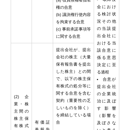
(a) 役員候補者指名
会におけ
権の合意
る検討状
(b) 議決権行使内容
況その他
を拘束する合意
の当該提
(c) 事前承諾事項等
出会社に
に関する合意
おける当
提出会社が、提出
該合意に
会社の株主（大量
係る意思
保有報告書を提出
決定に至
した株主）との間
る過程
で、以下の株主保
合意が
有株式の処分等に
提出会社
関する合意を含む
の企業統
(2) 企
契約（重要性の乏
治に及ぼ
業・株
しいものを除く）
す影響
主間の
を締結している場
（影響を
株主保
有価証
合
及ぼさな
有株式
券報告