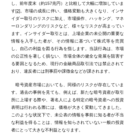
し、前年度末（約157兆円）と比較して大幅に増加していま
す
[2]
。市場の成長に伴い、価格変動も大きくなり、インサ
イダー取引のリスクに加え、市場操作、ハッキング、マネ
ーロンダリングのリスクなど、様々なリスクが高まってい
ます。インサイダー取引とは、上場企業の未公開の重要な
情報を入手した者が、その情報に基づいて株式等を売買
し、自己の利益を図る行為を指します。当該行為は、市場
の公正性を著しく損ない、市場全体の健全な発展を阻害す
る要因となるため、現行の金融商品取引法では禁止されて
おり、違反者には刑事罰や課徴金などが課されます。
暗号資産市場においても、同様のリスクが存在していま
す。過去の事例を見ても、例えば、新たな暗号資産が取引
所に上場する際や、著名人による特定の暗号資産への投資
表明は行われる際には、価格が大きく変動してきました。
このような状況下で、未公表の情報を事前に知る者が不当
な利益を得ることは、情報を知らされていない一般の投資
者にとって大きな不利益となります。