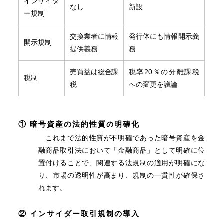
インサイダ
なし
新設
ー規制
交換業者に情報
発行体にも情報開示義
開示規制
提供義務
務
売買益は総合課
税率20％の分離課税
税制
税
への変更を議論
① 暗号資産の法的性質の明確化
これまで法的性質が不明確であった暗号資産を金
融商品取引法において「金融商品」として明確に位
置付けることで、関連する法規制の適用が明確にな
り、市場の透明性が高まり、規制の一貫性が確保さ
れます。
② インサイダー取引規制の導入