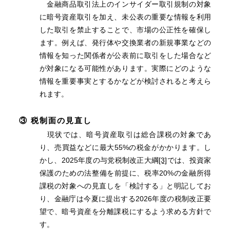
金融商品取引法上のインサイダー取引規制の対象
に暗号資産取引を加え、未公表の重要な情報を利用
した取引を禁止することで、市場の公正性を確保し
ます。例えば、発行体や交換業者の新規事業などの
情報を知った関係者が公表前に取引をした場合など
が対象になる可能性があります。実際にどのような
情報を重要事実とするかなどが検討されると考えら
れます。
③ 税制面の見直し
現状では、暗号資産取引は総合課税の対象であ
り、売買益などに最大55%の税金がかかります。し
かし、2025年度の与党税制改正大綱
[3]
では、投資家
保護のための法整備を前提に、税率20%の金融所得
課税の対象への見直しを「検討する」と明記してお
り、金融庁は今夏に提出する2026年度の税制改正要
望で、暗号資産を分離課税にするよう求める方針で
す。