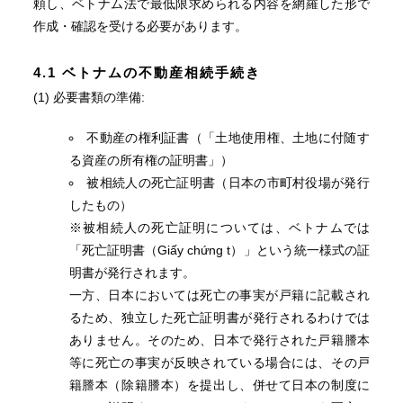
頼し、ベトナム法で最低限求められる内容を網羅した形で
作成・確認を受ける必要があります。
4.1 ベトナムの不動産相続手続き
(1) 必要書類の準備:
不動産の権利証書（「土地使用権、土地に付随す
る資産の所有権の証明書」）
被相続人の死亡証明書（日本の市町村役場が発行
したもの）
※被相続人の死亡証明については、ベトナムでは
「死亡証明書（Giấy chứng t）」という統一様式の証
明書が発行されます。
一方、日本においては死亡の事実が戸籍に記載され
るため、独立した死亡証明書が発行されるわけでは
ありません。そのため、日本で発行された戸籍謄本
等に死亡の事実が反映されている場合には、その戸
籍謄本（除籍謄本）を提出し、併せて日本の制度に