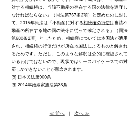
対する
相続権
は、当該不動産の存在する国の法律を遵守し
なければならない」（同法第767条2項）と定めたのに対し
て、2015年民法は「不動産に対する
相続権の行使
は当該不
動産の所在する地の国の法令に従って確定される」（同法
第680条2項）としたため、相続権については本国法が適用
され、相続権の行使だけが所在地国法によるものと解され
るためです。ただし、このような解釈は公的に確認されて
いるわけではないので、現状ではケースバイケースでの対
応しかできないことが懸念されます。
[8]
日本民法第900条
[9]
2014年婚姻家族法第33条
≪ 前へ
｜
次へ ≫