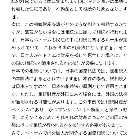
続の対象である財産に含まれます
[3]
。マンションは土地に
付着した住宅であり、不動産として相続の対象となります
[4]
。
次に、この相続財産を誰がどのような割合で相続するかで
すが、遺言がない場合には相続法に従って相続が行われま
す。日本もベトナムも民法の中に相続に関するルールが定
められていて、これが各国の相続法になります
[5]
。そこ
で、日本人がベトナムに財産を残して死亡した場合に、ど
の国の相続法が適用されるかの検討が必要になります。
日本での相続については、日本の国際私法では、被相続人
の本国法によるとされています
[6]
。本件の場合、被相続人
は日本人ですので、日本の相続法が原則として適用されま
す。ただし、相続財産が外国にある場合には、外国の法律
が適用される可能性があります。この事例では相続財産が
ベトナムにあり、かつマンション（不動産）と預金（動
産）に分かれるため、それぞれの財産についてどの国の法
律に従って相続が行われるかを検討する必要があります。
さて、ベトナムでは外国人が関係する国際相続について次