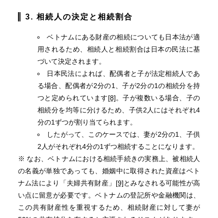
3. 相続人の決定と相続割合
ベトナムにある財産の相続についても日本法が適
用されるため、相続人と相続割合は日本の民法に基
づいて決定されます。
日本民法によれば、配偶者と子が法定相続人であ
る場合、配偶者が2分の1、子が2分の1の相続分を持
つと定められています
[8]
。子が複数いる場合、子の
相続分を均等に分けるため、子供2人にはそれぞれ4
分の1ずつが割り当てられます。
したがって、このケースでは、妻が2分の1、子供
2人がそれぞれ4分の1ずつ相続することになります。
※ なお、ベトナムにおける相続手続きの実務上、被相続人
の名義が単独であっても、婚姻中に取得された資産はベト
ナム法により「夫婦共有財産」
[9]
とみなされる可能性が高
い点に留意が必要です。ベトナムの登記所や金融機関は、
この共有財産性を重視するため、相続財産に対して妻が