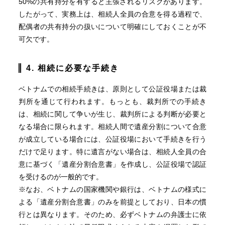
50%の共有持分を有すると主張されるリスクがあります。
したがって、実務上は、相続人全員の合意を得る過程で、
配偶者の共有持分の扱いについて明確にしておくことが不
可欠です。
4. 相続に必要な手続き
ベトナムでの相続手続きは、原則として公証役場または裁
判所を通じて行われます。もっとも、裁判所での手続き
は、相続に関して争いが生じ、裁判所による判断が必要と
なる場合に限られます。相続人間で遺産分割について合意
が成立している場合には、公証役場において手続きを行う
だけで足ります。特に遺言がない場合は、相続人全員の合
意に基づく「遺産分割合意書」を作成し、公証役場で認証
を受けるのが一般的です。
※なお、ベトナムの国家機関や銀行は、ベトナムの様式に
よる「遺産分割合意書」のみを前提としており、日本の慣
行とは異なります。そのため、必ずベトナムの弁護士に依