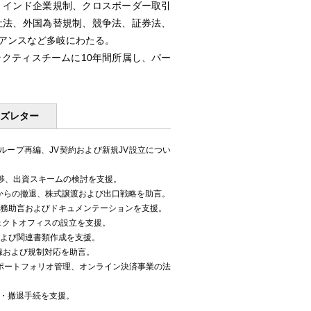
。インド企業規制、クロスボーダー取引
社法、外国為替規制、競争法、証券法、
アンスなど多岐にわたる。
クティスチームに10年間所属し、パー
ーズレター
ープ再編、JV契約および新規JV設立につい
交渉、出資スキームの検討を支援。
からの撤退、株式譲渡および出口戦略を助言。
法務助言およびドキュメンテーションを支援。
ェクトオフィスの設立を支援。
および関連書類作成を支援。
・登録および規制対応を助言。
、ポートフォリオ管理、オンライン決済事業の法
算・撤退手続を支援。