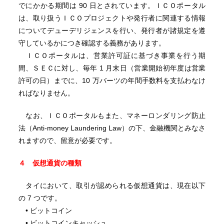
でにかかる期間は 90 日とされています。ＩＣＯポータル
は、取り扱うＩＣＯプロジェクトや発行者に関連する情報
についてデューデリジェンスを行い、発行者が諸規定を遵
守しているかにつき確認する義務があります。
ＩＣＯポータルは、営業許可証に基づき事業を行う期
間、ＳＥＣに対し、毎年 1 月末日（営業開始初年度は営業
許可の日）までに、10 万バーツの年間手数料を支払わなけ
ればなりません。
なお、ＩＣＯポータルもまた、マネーロンダリング防止
法（Anti-money Laundering Law）の下、金融機関とみなさ
れますので、留意が必要です。
４ 仮想通貨の種類
タイにおいて、取引が認められる仮想通貨は、現在以下
の 7 つです。
• ビットコイン
• ビットコインキャッシュ