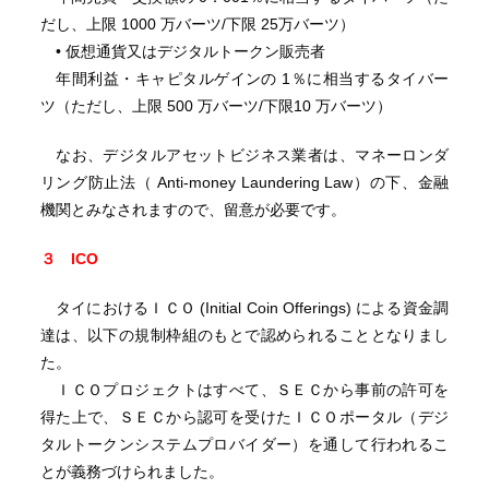
だし、上限 1000 万バーツ/下限 25万バーツ）
• 仮想通貨又はデジタルトークン販売者
年間利益・キャピタルゲインの 1％に相当するタイバー
ツ（ただし、上限 500 万バーツ/下限10 万バーツ）
なお、デジタルアセットビジネス業者は、マネーロンダ
リング防止法（ Anti-money Laundering Law）の下、金融
機関とみなされますので、留意が必要です。
３ ICO
タイにおけるＩＣＯ (Initial Coin Offerings) による資金調
達は、以下の規制枠組のもとで認められることとなりまし
た。
ＩＣＯプロジェクトはすべて、ＳＥＣから事前の許可を
得た上で、ＳＥＣから認可を受けたＩＣＯポータル（デジ
タルトークンシステムプロバイダー）を通して行われるこ
とが義務づけられました。