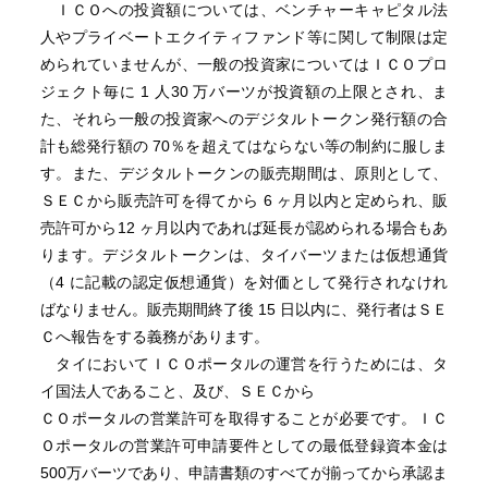
ＩＣＯへの投資額については、ベンチャーキャピタル法
人やプライベートエクイティファンド等に関して制限は定
められていませんが、一般の投資家についてはＩＣＯプロ
ジェクト毎に 1 人30 万バーツが投資額の上限とされ、ま
た、それら一般の投資家へのデジタルトークン発行額の合
計も総発行額の 70％を超えてはならない等の制約に服しま
す。また、デジタルトークンの販売期間は、原則として、
ＳＥＣから販売許可を得てから 6 ヶ月以内と定められ、販
売許可から12 ヶ月以内であれば延長が認められる場合もあ
ります。デジタルトークンは、タイバーツまたは仮想通貨
（4 に記載の認定仮想通貨）を対価として発行されなけれ
ばなりません。販売期間終了後 15 日以内に、発行者はＳＥ
Ｃへ報告をする義務があります。
タイにおいてＩＣＯポータルの運営を行うためには、タ
イ国法人であること、及び、ＳＥＣから
ＣＯポータルの営業許可を取得することが必要です。ＩＣ
Ｏポータルの営業許可申請要件としての最低登録資本金は
500万バーツであり、申請書類のすべてが揃ってから承認ま