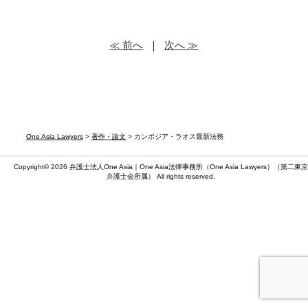
≪ 前へ
｜
次へ ≫
One Asia Lawyers
>
著作・論文
> カンボジア・ラオス最新法務
Copyright© 2026 弁護士法人One Asia｜One Asia法律事務所（
One Asia Lawyers
）（第二東京
弁護士会所属） All rights reserved.