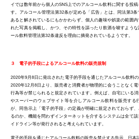
イでは数年前から個人のSNS上でのアルコール飲料に関する投
す。アルコール管理法第32条が定める「広告」とは、同法第3
あると解されているにもかかわらず、個人の趣味や娯楽の範囲内
れた写真を掲載し、かつ、その特性を謳ったり飲酒を唆すような
ール飲料管理法第32条違反を理由に摘発されているようです。
３
電子的手段によるアルコール飲料の販売規制
2020年9月8日に発出された電子的手段を通じたアルコール飲料
2020年12月8日より、販売者と消費者が物理的に会うことなく
行為等が禁じられると規定されています。例えば、自宅にいる消費者
やスーパーのウェブサイト等を介しアルコール飲料を販売する
が、同告示上「電子的手段」の定義が明確に規定されておらず、
るのか、機能を問わずインターネットを介するシステムは全て該
イドライン等が発行されると考えられています。
電子的手段を通じたアルコール飲料の販売を禁止する告示 日本