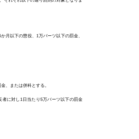
合、それぞれ以下の通り罰則の対象となりま
、6か月以下の懲役、1万バーツ以下の罰金、
罰金、または併科とする。
反者に対し1日当たり5万バーツ以下の罰金