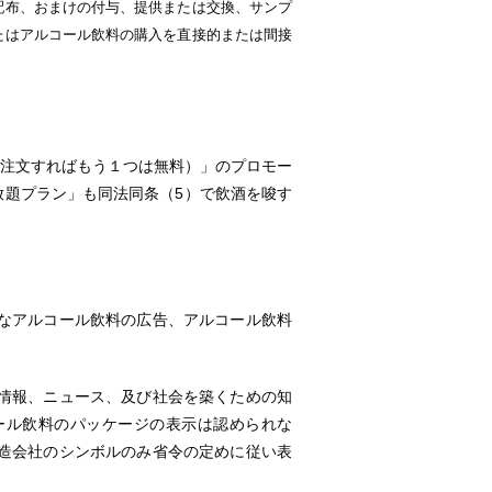
配布、おまけの付与、提供または交換、サンプ
たはアルコール飲料の購入を直接的または間接
e（１つ注文すればもう１つは無料）」のプロモー
放題プラン」も同法同条（5）で飲酒を唆す
なアルコール飲料の広告、アルコール飲料
情報、ニュース、及び社会を築くための知
ール飲料のパッケージの表示は認められな
造会社のシンボルのみ省令の定めに従い表