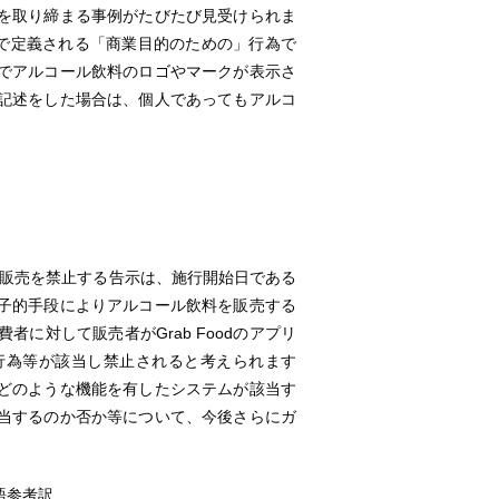
稿を取り締まる事例がたびたび見受けられま
条で定義される「商業目的のための」行為で
でアルコール飲料のロゴやマークが表示さ
記述をした場合は、個人であってもアルコ
の販売を禁止する告示は、施行開始日である
電子的手段によりアルコール飲料を販売する
に対して販売者がGrab Foodのアプリ
行為等が該当し禁止されると考えられます
どのような機能を有したシステムが該当す
当するのか否か等について、今後さらにガ
語参考訳