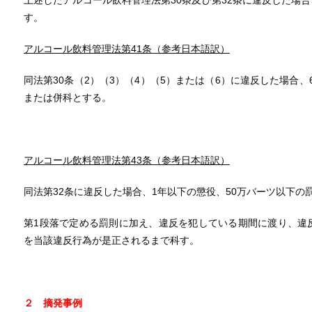
上述したアルコール飲料管理法第30条及び第32条に違反した場
す。
アルコール飲料管理法第
41
条（参考日本語訳）
同法第30条（2）（3）（4）（5）または（6）に違反した場合
または併科とする。
アルコール飲料管理法第
43
条（参考日本語訳）
同法第32条に違反した場合、1年以下の懲役、50万バーツ以下の
第1段落で定める罰則に加え、違反を犯している期間に渡り、違
を当該違反行為が是正されるまで科す。
２ 摘発事例