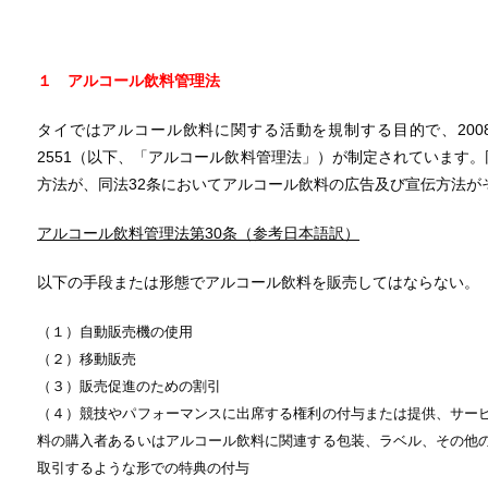
１ アルコール飲料管理法
タイではアルコール飲料に関する活動を規制する目的で、2008年にAlcoholic
2551（以下、「アルコール飲料管理法」）が制定されています。
方法が、同法32条においてアルコール飲料の広告及び宣伝方法が
アルコール飲料管理法第
30
条（参考日本語訳）
以下の手段または形態でアルコール飲料を販売してはならない。
（１）自動販売機の使用
（２）移動販売
（３）販売促進のための割引
（４）競技やパフォーマンスに出席する権利の付与または提供、サー
料の購入者あるいはアルコール飲料に関連する包装、ラベル、その他
取引するような形での特典の付与