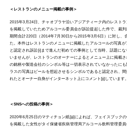
＜レストランのメニュー掲載の事例＞
2015年3月24日、チャオプラヤ沿いアジアティーク内のレスト
を掲載していたためアルコール委員会が訴訟提起した件で、裁判
期間合計220日（2014年7月30日から2015年3月6日）に対
た。本件はレストランのメニューに掲載したアルコールの写真が
と認定され訴訟
[i]
まで進んだ初めての事例として当時、話題にな
いませんが、レストランのオーナーによるとメニュー上に掲載さ
の銘柄や製造会社のシンボル等は一切表示されていなかったにも
ラスの写真はビールを想起させるシンボルであると認定され、間
れたとオーナー自身がインターネット上にコメント
[ii]
しています
＜
SNS
への投稿の事例＞
2020年6月25日のマティチョン紙
[iii]
によれば、フェイスブックの
を掲載した女性がタイ保健省疾病管理局アルコール飲料管理委員