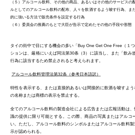
（５）アルコール飲料、その他の商品、あるいはその他のサービスの
ルとしてのアルコール飲料の配布、人々を飲酒するよう唆す行為、ま
的に強いる方法で販売条件を設定する行為
（６）委員会の推薦のもとで大臣が告示で定めたその他の手段や形態
タイの街中で目にする機会の多い「Buy One Get One Fre
ションは、厳格にいえば同法第30条（3）に該当し、また「飲み
行為に該当するため禁止されると考えられます。
アルコール飲料管理法第
32
条（参考日本語訳）
特性を表示する、または直接的あるいは間接的に飲酒を唆すよう
の名称または商標の表示を禁止する。
全てのアルコール飲料の製造会社による広告または広報活動は、
識の提供に限り可能とする。この際、商品の写真またはアルコ
い。ただし、アルコール飲料のシンボルまたはアルコール飲料製
示が認められる。