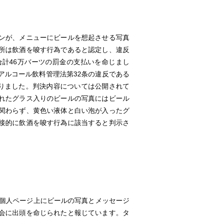
ランが、メニューにビールを想起させる写真
所は飲酒を唆す行為であると認定し、違反
し、合計46万バーツの罰金の支払いを命じまし
アルコール飲料管理法第32条の違反である
りました。判決内容については公開されて
れたグラス入りのビールの写真にはビール
関わらず、黄色い液体と白い泡が入ったグ
接的に飲酒を唆す行為に該当すると判示さ
。
個人ページ上にビールの写真とメッセージ
会に出頭を命じられたと報じています。タ