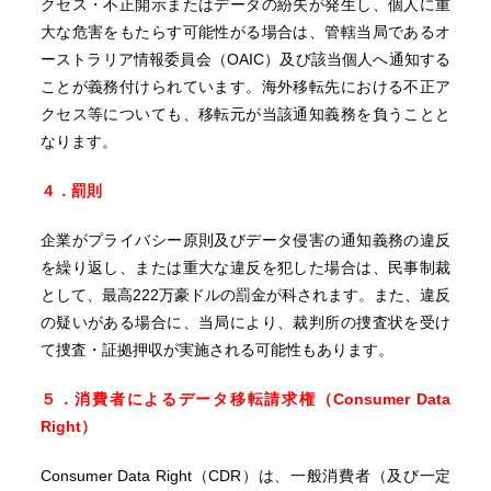
クセス・不正開示またはデータの紛失が発生し、個人に重
大な危害をもたらす可能性がる場合は、管轄当局であるオ
ーストラリア情報委員会（OAIC）及び該当個人へ通知する
ことが義務付けられています。海外移転先における不正ア
クセス等についても、移転元が当該通知義務を負うことと
なります。
４．罰則
企業がプライバシー原則及びデータ侵害の通知義務の違反
を繰り返し、または重大な違反を犯した場合は、民事制裁
として、最高222万豪ドルの罰金が科されます。また、違反
の疑いがある場合に、当局により、裁判所の捜査状を受け
て捜査・証拠押収が実施される可能性もあります。
５．消費者によるデータ移転請求権（Consumer Data
Right）
Consumer Data Right（CDR）は、一般消費者（及び一定