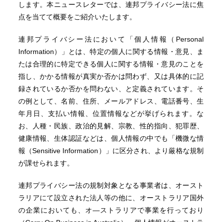
します。本ニュースレターでは、連邦プライバシー法に焦
点を当てて概要をご紹介いたします。
連邦プライバシー法において「個人情報（Personal
Information）」とは、特定の個人に関する情報・意見、ま
たは合理的に特定できる個人に関する情報・意見のことを
指し、かかる情報が真実か否かは問わず、又は具体的に記
録されているか否かを問わない、と定義されています。そ
の例として、名前、住所、メールアドレス、電話番号、生
年月日、支払い情報、位置情報などが挙げられます。な
お、人種・民族、政治的見解、宗教、性的指向、犯罪歴、
健康情報、生体認証などは、個人情報の中でも「機微な情
報（Sensitive Information）」に区分され、より厳格な規制
が課せられます。
連邦プライバシー法の規制対象となる事業者は、オースト
ラリアにて設立された法人等の他に、オーストラリア国外
の企業においても、オ―ストラリアで事業を行っており