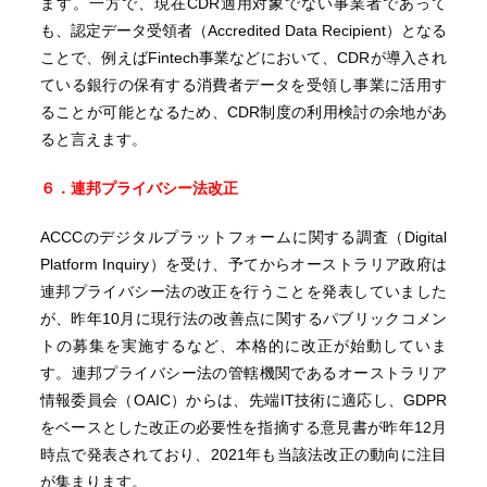
ます。一方で、現在CDR適用対象でない事業者であって
も、認定データ受領者（Accredited Data Recipient）となる
ことで、例えばFintech事業などにおいて、CDRが導入され
ている銀行の保有する消費者データを受領し事業に活用す
ることが可能となるため、CDR制度の利用検討の余地があ
ると言えます。
６．連邦プライバシー法改正
ACCCのデジタルプラットフォームに関する調査（Digital
Platform Inquiry）を受け、予てからオーストラリア政府は
連邦プライバシー法の改正を行うことを発表していました
が、昨年10月に現行法の改善点に関するパブリックコメン
トの募集を実施するなど、本格的に改正が始動していま
す。連邦プライバシー法の管轄機関であるオーストラリア
情報委員会（OAIC）からは、先端IT技術に適応し、GDPR
をベースとした改正の必要性を指摘する意見書が昨年12月
時点で発表されており、2021年も当該法改正の動向に注目
が集まります。