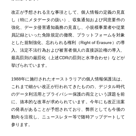
改正が予想される主な事項として、個人情報の定義の見直
し（特にメタデータの扱い）、収集通知および同意要件の
強化、データ侵害通知義務の見直し、小規模事業者や従業
員記録といった免除規定の撤廃、プラットフォームを対象
とした規制強化、忘れられる権利（Right of Erasure）の導
入、法定不法行為および被害者個人の直接訴訟権の導入、
最高罰則の厳罰化（上述CDRの罰則と水準合わせ）などが
挙げられています。
1988年に施行されたオーストラリアの個人情報保護法は、
これまで細かい改正が行われてきたものの、デジタル時代
のデータ利活用とプライバシー保護の両立という課題を前
に、抜本的な改革が求められています。今年にも改正法案
の発表があることが予想されており、弊所としても今後の
動向を注視し、ニュースレター等で随時アップデートして
参ります。