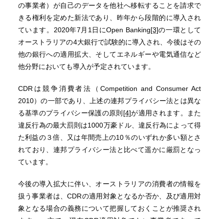
の事業者）が自己のデータを他社へ移転することを請求で
きる権利を定めた新法であり、昨年から段階的に導入され
ています。2020年7月1日にOpen Banking
[3]
の一環として
オーストラリアの4大銀行で試験的に導入され、今後はその
他の銀行への適用拡大、そしてエネルギーや電気通信など
他分野においても導入が予定されています。
CDRは競争消費者法（Competition and Consumer Act
2010）の一部であり、上述の連邦プライバシー法とは異な
る基準のプライバシー保護の原則
[4]
が適用されます。また
違反行為の最大罰則は1000万豪ドル、違反行為によって得
た利益の３倍、又は年間売上の10％のいずれか多い額とさ
れており、連邦プライバシー法と比べて遥かに厳罰となっ
ています。
今後の導入拡大に伴い、オーストラリアの消費者の情報を
扱う事業者は、CDRの適用対象となるか否か、及び適用対
象となる場合の義務について把握しておくことが推奨され