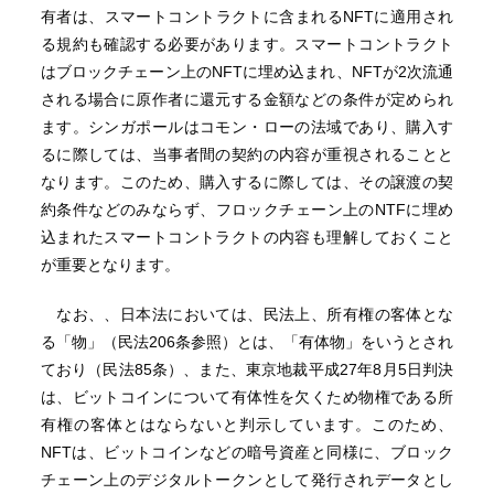
有者は、スマートコントラクトに含まれるNFTに適用され
る規約も確認する必要があります。スマートコントラクト
はブロックチェーン上のNFTに埋め込まれ、NFTが2次流通
される場合に原作者に還元する金額などの条件が定められ
ます。シンガポールはコモン・ローの法域であり、購入す
るに際しては、当事者間の契約の内容が重視されることと
なります。このため、購入するに際しては、その譲渡の契
約条件などのみならず、フロックチェーン上のNTFに埋め
込まれたスマートコントラクトの内容も理解しておくこと
が重要となります。
なお、、日本法においては、民法上、所有権の客体とな
る「物」（民法206条参照）とは、「有体物」をいうとされ
ており（民法85条）、また、東京地裁平成27年8月5日判決
は、ビットコインについて有体性を欠くため物権である所
有権の客体とはならないと判示しています。このため、
NFTは、ビットコインなどの暗号資産と同様に、ブロック
チェーン上のデジタルトークンとして発行されデータとし