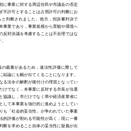
別に事業に対する周辺住民や市議会の否定
ず不許可とすることは占用許可の判断にお
ると判断されました。他方，控訴審判決で
本事業であり，事業規模から景観や環境へ
の反対決議を考慮することは不合理ではな
す。
の裁量があるため，違法性評価に際して
に結論にも幅が出てくることになります。
なる法令の解釈が後付けの理屈となってい
だけでなく，本事業に反対する市長が当選
と協議し，市だけでなく県や経済産業省に
として本事業を強行的に進めようとしてい
りも「社会的妥当性」が争われていた事案
法的評価が割れる可能性が高く，現に一審
判断を求めること自体の妥当性に疑義が出