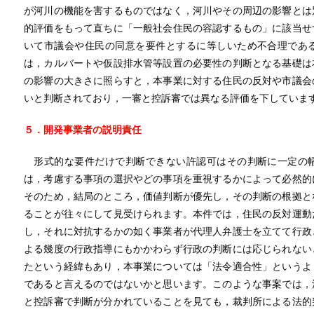
が河川の機能を害するものではなく，河川やその周辺の影響とは
的評価をもって直ちに「一般社会住民の容認するもの」に該当せ
いて市議会や住民の同意を要件とするに等しいため不合理であ
は，カルバートや仮設排水管等設置の必要性の判断となる基礎は
の影響の大きさに照らすと，本事業に対する住民の反対や市議会
いと判断されており，一審と控訴審では異なる評価を下していま
５．開発事業者の説明責任
形式的な要件だけで判断できない許認可はその判断に一定の幅
は，考慮する事項の選択やどの事項を重視するかによって必然的
そのため，結局のところ，価値判断が優先し，その判断の根拠と
ることが往々にして見受けられます。本件では，住民の反対運動
し，それに対抗するかの如く事業者が代理人弁護士を立てて行政
よる幾度の行政指導にもかかわらず行政の判断には応じられない
たという経緯もあり，本事業については「法令適合性」というよ
であると言えるのではないかと思います。このような事案では，
と控訴審で判断が分かれていることを見ても，裁判所による法的