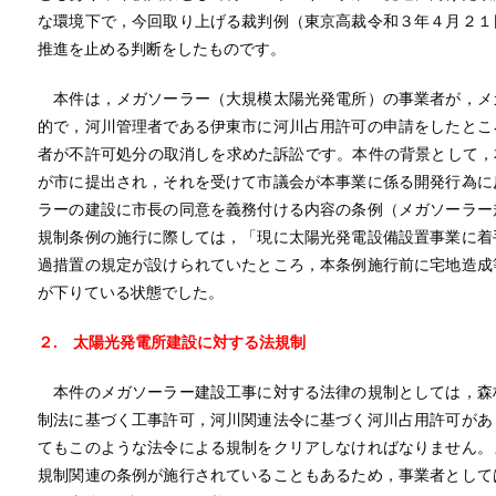
な環境下で，今回取り上げる裁判例（東京高裁令和３年４月２１
推進を止める判断をしたものです。
本件は，メガソーラー（大規模太陽光発電所）の事業者が，メ
的で，河川管理者である伊東市に河川占用許可の申請をしたとこ
者が不許可処分の取消しを求めた訴訟です。本件の背景として，本
が市に提出され，それを受けて市議会が本事業に係る開発行為に
ラーの建設に市長の同意を義務付ける内容の条例（メガソーラー
規制条例の施行に際しては，「現に太陽光発電設備設置事業に着
過措置の規定が設けられていたところ，本条例施行前に宅地造成
が下りている状態でした。
２.
太陽光発電所建設に対する法規制
本件のメガソーラー建設工事に対する法律の規制としては，森
制法に基づく工事許可，河川関連法令に基づく河川占用許可があ
てもこのような法令による規制をクリアしなければなりません。
規制関連の条例が施行されていることもあるため，事業者として