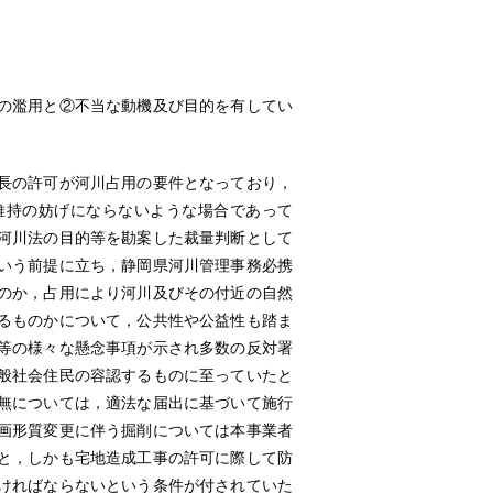
の濫用と②不当な動機及び目的を有してい
長の許可が河川占用の要件となっており，
維持の妨げにならないような場合であって
河川法の目的等を勘案した裁量判断として
いう前提に立ち，静岡県河川管理事務必携
のか，占用により河川及びその付近の自然
るものかについて，公共性や公益性も踏ま
等の様々な懸念事項が示され多数の反対署
般社会住民の容認するものに至っていたと
無については，適法な届出に基づいて施行
画形質変更に伴う掘削については本事業者
と，しかも宅地造成工事の許可に際して防
ければならないという条件が付されていた