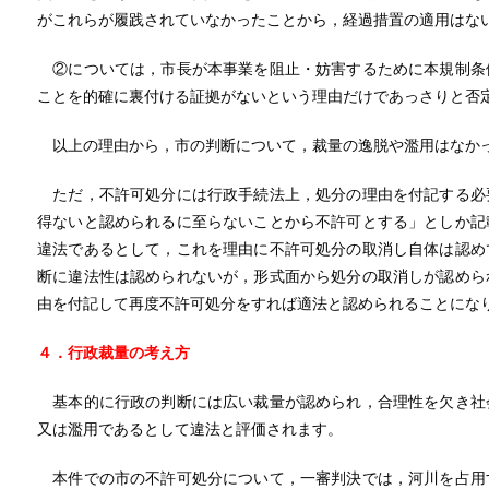
がこれらが履践されていなかったことから，経過措置の適用はな
②については，市長が本事業を阻止・妨害するために本規制条
ことを的確に裏付ける証拠がないという理由だけであっさりと否
以上の理由から，市の判断について，裁量の逸脱や濫用はなか
ただ，不許可処分には行政手続法上，処分の理由を付記する必
得ないと認められるに至らないことから不許可とする」としか記
違法であるとして，これを理由に不許可処分の取消し自体は認め
断に違法性は認められないが，形式面から処分の取消しが認めら
由を付記して再度不許可処分をすれば適法と認められることにな
４．行政裁量の考え方
基本的に行政の判断には広い裁量が認められ，合理性を欠き社
又は濫用であるとして違法と評価されます。
本件での市の不許可処分について，一審判決では，河川を占用