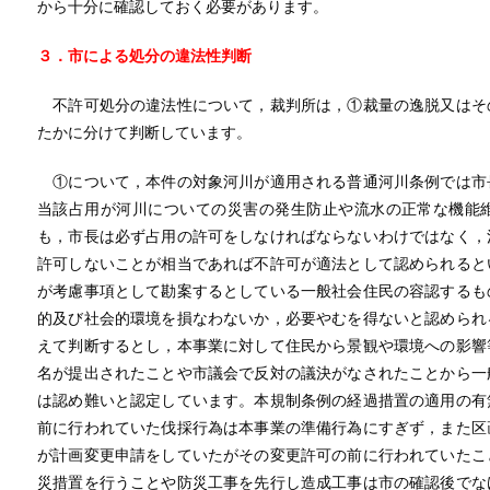
から十分に確認しておく必要があります。
３．市による処分の違法性判断
不許可処分の違法性について，裁判所は，①裁量の逸脱又はそ
たかに分けて判断しています。
①について，本件の対象河川が適用される普通河川条例では市
当該占用が河川についての災害の発生防止や流水の正常な機能
も，市長は必ず占用の許可をしなければならないわけではなく，
許可しないことが相当であれば不許可が適法として認められると
が考慮事項として勘案するとしている一般社会住民の容認するも
的及び社会的環境を損なわないか，必要やむを得ないと認められ
えて判断するとし，本事業に対して住民から景観や環境への影響
名が提出されたことや市議会で反対の議決がなされたことから一
は認め難いと認定しています。本規制条例の経過措置の適用の有
前に行われていた伐採行為は本事業の準備行為にすぎず，また区
が計画変更申請をしていたがその変更許可の前に行われていたこ
災措置を行うことや防災工事を先行し造成工事は市の確認後でな