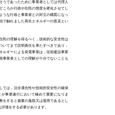
そうであったために事業者としては代理人
どころか行政や住民の態度を硬化させてし
ような行政と事業者との対立の構図になっ
頭で触れました再生エネルギーの普及とい
住民の理解を得るべく，技術的な安全性は
ついてまで説明責任を果たすべきであり，
ネルギーによる発電事業は，従前建設事業
発事業者としての理解が十分でないことも
しては，法令適合性や技術的安全性の確保
とが事業遂行において極めて重要になりま
断をすると裁量の逸脱又は濫用であるとし
な評価をする必要があります。