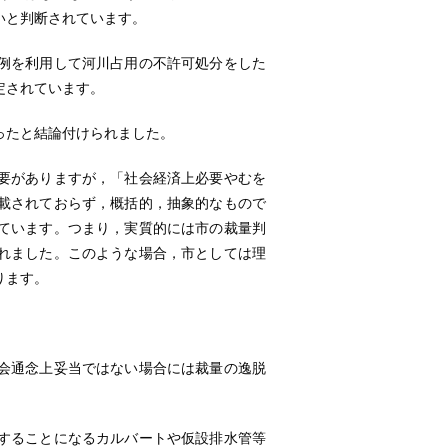
いと判断されています。
例を利用して河川占用の不許可処分をした
定されています。
ったと結論付けられました。
要がありますが，「社会経済上必要やむを
載されておらず，概括的，抽象的なもので
ています。つまり，実質的には市の裁量判
れました。このような場合，市としては理
ります。
会通念上妥当ではない場合には裁量の逸脱
することになるカルバートや仮設排水管等