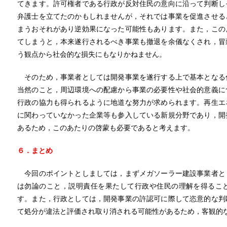
てきます。許可権者である行政が反対住民の意向に沿って判断し
弁護士を立てたのかもしれませんが，それでは事業を促進させる
まうおそれがあり逆効果になった可能性もあります。また，この
てしまうと，本来遂行されるべき事業も撤退を余儀なくされ，冒
う観点から社会的な損失にもなりかねません。
そのため，事業者としては開発事業を遂行する上で基本となる
当然のこと，周辺環境への配慮から事業の必要性や社会的意義に
行政の協力も得られるように地道な努力が求められます。再生エ
に関わっていなかった企業等も参入している新規分野であり，開
あるため，このあたりの啓蒙も必要であると考えます。
６．まとめ
今回のポイントとしましては，まずメガソーラー建設事業者と
は勿論のこと，説明責任を果たして行政や住民の理解を得るこ
す。また，行政としては，開発事業の許認可に際して恣意的な判
て処分が違法と評価され取り消される可能性があるため，客観的