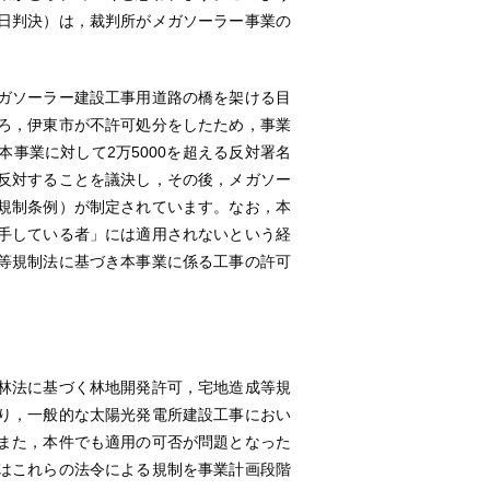
日判決）は，裁判所がメガソーラー事業の
ガソーラー建設工事用道路の橋を架ける目
ろ，伊東市が不許可処分をしたため，事業
事業に対して2万5000を超える反対署名
反対することを議決し，その後，メガソー
規制条例）が制定されています。なお，本
手している者」には適用されないという経
等規制法に基づき本事業に係る工事の許可
林法に基づく林地開発許可，宅地造成等規
り，一般的な太陽光発電所建設工事におい
また，本件でも適用の可否が問題となった
はこれらの法令による規制を事業計画段階