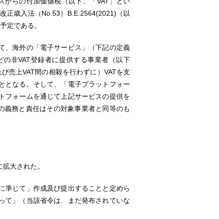
スからの付加価値税（以下、「VAT」とい
歳入法（No.53）B.E.2564(2021)（以
る予定である。
て、海外の「電子サービス」（下記の定義
の非VAT登録者に提供する事業者（以下
び売上VAT間の相殺を行わずに）VATを支
ととなる。そして、「電子プラットフォー
トフォームを通じて上記サービスの提供を
その義務と責任はその対象事業者と同等のも
に拡大された。
に準じて」作成及び提出することと定めら
って」（当該省令は、まだ発布されていな