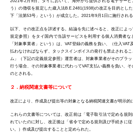
2021年2月9日、タイにおいて、海外から提供される電子サービ
う）の徴収を規定した歳入法B.E.2481(1938)の改正を目的とした改正
下「法第53号」という）が成立した。2021年9月1日に施行され
以下、その改正点を詳述する。結論を先に述べると、改正によっ
規定参照）をタイ国内で当該サービスを利用する個人消費者など
「対象事業者」という）は、VAT登録の義務を負い、（仕入VAT及
払わなければならず、タックスインボイスの発行も禁止されるこ
ム」（下記の定義規定参照）運営者は、対象事業者がそのプラッ
行う場合、その対象事業者に代わってVAT支払い義務を負い、
のとされる。
２．納税関連文書等について
改正により、作成及び提出等の対象となる納税関連文書が明示的
これらの文書等については、改正前は「電子取引法で定める規則
れていたのに対し、改正後は「省令で定める規則及び手続きに従
い。）作成及び提出することと定められた。