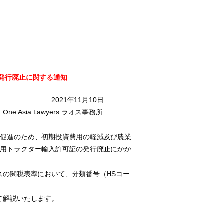
発行廃止に関する通知
月10日
s ラオス事務所
培促進のため、初期投資費用の軽減及び農業
農業用トラクター輸入許可証の発行廃止にかか
スの関税表率において、分類番号（HSコー
て解説いたします。