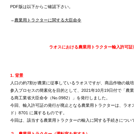
PDF版は以下からご確認下さい。
→
農業用トラクターに関する大臣命令
ラオスにおける農業用トラクター輸入許可証
2021年11
One Asia Lawyer
1. 背景
人口の約7割が農業に従事しているラオスですが、商品作物の栽
参入プロセスの簡素化を目的として、2021年10月19日付で「
る商工業省大臣命令（No.0982）」を発行しました。
今回、輸入許可証の発行が廃止となる農業用トラクターは、ラオ
ド）8701 に属するものです。
今回は、該当する農業用トラクターの輸入に関する手続きについ
２．農業用トラクター（運転室を有する）