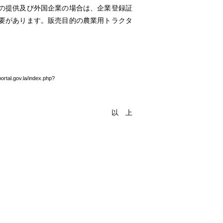
の提供及び外国企業の場合は、企業登録証
要があります。販売目的の農業用トラクタ
ov.la/index.php?
1&searchType=HSCODE
以 上