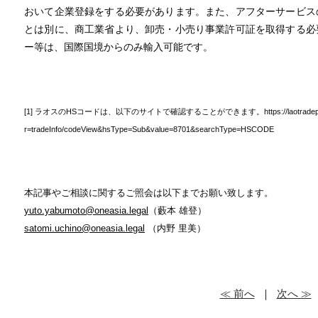
おいて企業登録をする必要があります。また、アフターサービス
とは別に、商工業省より、卸売・小売り事業許可証を取得する必
ー等は、国際国境からのみ輸入可能です。
[1] ラオスのHSコードは、以下のサイトで確認することができます。https://laotradeportal.g
r=tradeInfo/codeView&hsType=Sub&value=870
本記事やご相談に関するご照会は以下までお願い致します。
yuto.yabumoto@oneasia.legal
（藪本 雄登）
satomi.uchino@oneasia.legal
（内野 里美）
≪ 前へ
｜
次へ ≫