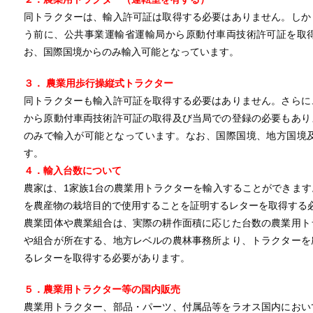
同トラクターは、輸入許可証は取得する必要はありません。しか
う前に、公共事業運輸省運輸局から原動付車両技術許可証を取
お、国際国境からのみ輸入可能となっています。
３． 農業用歩行操縦式トラクター
同トラクターも輸入許可証を取得する必要はありません。さらに
から原動付車両技術許可証の取得及び当局での登録の必要もあり
のみで輸入が可能となっています。なお、国際国境、地方国境
す。
４．輸入台数について
農家は、1家族1台の農業用トラクターを輸入することができま
を農産物の栽培目的で使用することを証明するレターを取得する
農業団体や農業組合は、実際の耕作面積に応じた台数の農業用ト
や組合が所在する、地方レベルの農林事務所より、トラクターを
るレターを取得する必要があります。
５．農業用トラクター等の国内販売
農業用トラクター、部品・パーツ、付属品等をラオス国内におい