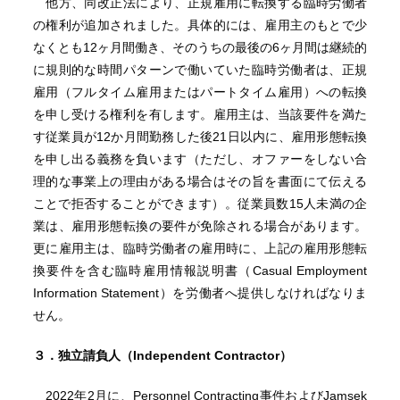
他方、同改正法により、正規雇用に転換する臨時労働者
の権利が追加されました。具体的には、雇用主のもとで少
なくとも12ヶ月間働き、そのうちの最後の6ヶ月間は継続的
に規則的な時間パターンで働いていた臨時労働者は、正規
雇用（フルタイム雇用またはパートタイム雇用）への転換
を申し受ける権利を有します。雇用主は、当該要件を満た
す従業員が12か月間勤務した後21日以内に、雇用形態転換
を申し出る義務を負います（ただし、オファーをしない合
理的な事業上の理由がある場合はその旨を書面にて伝える
ことで拒否することができます）。従業員数15人未満の企
業は、雇用形態転換の要件が免除される場合があります。
更に雇用主は、臨時労働者の雇用時に、上記の雇用形態転
換要件を含む臨時雇用情報説明書（Casual Employment
Information Statement）を労働者へ提供しなければなりま
せん。
３．独立請負人（Independent Contractor）
2022年2月に、Personnel Contracting事件およびJamsek