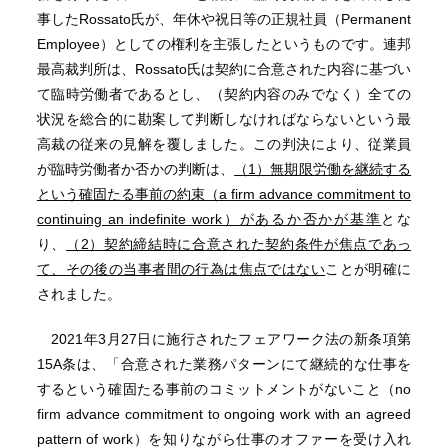
事したRossato氏が、年休や祝日等の正規社員（Permanent
Employee）としての権利を主張したというものです。連邦
最高裁判所は、Rossato氏は契約に合意された内容に基づい
て臨時労働者であるとし、（契約内容のみでなく）全ての
状況を総合的に勘案して判断しなければならないという最
高裁の従来の見解を覆しました。この判決により、従業員
が臨時労働者か否かの判断は、
（1）無期限労働を継続する
という確固たる事前の約束（a firm advance commitment to
continuing an indefinite work）があるか否かが基準
とな
り、
（2）契約締結時に合意された契約条件が焦点であっ
て、その後の当事者間の行為は焦点ではない
ことが明確に
されました。
2021年3月27日に施行されたフェアワーク法の新条項第
15A条は、「合意された業務パターンにて継続的な仕事を
するという確固たる事前のコミットメントがないこと（no
firm advance commitment to ongoing work with an agreed
pattern of work）を知りながら仕事のオファーを受け入れ