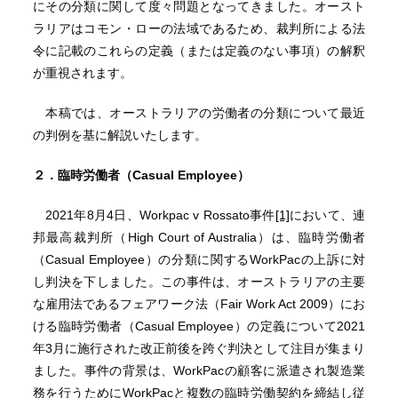
にその分類に関して度々問題となってきました。オースト
ラリアはコモン・ローの法域であるため、裁判所による法
令に記載のこれらの定義（または定義のない事項）の解釈
が重視されます。
本稿では、オーストラリアの労働者の分類について最近
の判例を基に解説いたします。
２．臨時労働者（Casual Employee）
2021年8月4日、Workpac v Rossato事件
[1]
において、連
邦最高裁判所（High Court of Australia）は、臨時労働者
（Casual Employee）の分類に関するWorkPacの上訴に対
し判決を下しました。この事件は、オーストラリアの主要
な雇用法であるフェアワーク法（Fair Work Act 2009）にお
ける臨時労働者（Casual Employee）の定義について2021
年3月に施行された改正前後を跨ぐ判決として注目が集まり
ました。事件の背景は、WorkPacの顧客に派遣され製造業
務を行うためにWorkPacと複数の臨時労働契約を締結し従