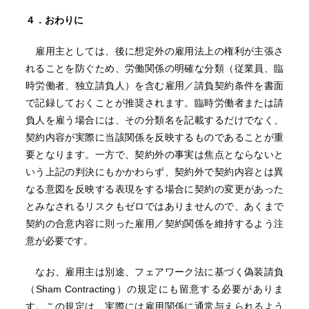
４．おわりに
雇用主としては、後に想定外の雇用法上の権利が主張さ
れることを防ぐため、労働関係の明確な分類（従業員、臨
時労働者、独立請負人）を含む雇用／請負契約条件を書面
で記録しておくことが推奨されます。臨時労働者または請
負人を雇う場合には、その分類名を記載するだけでなく、
契約内容が実際に当該関係を反映するものであることが重
要となります。一方で、契約外の事実は焦点とならないと
いう上記の判決にもかかわらず、契約外で契約内容とは異
なる意図を反映する表現をする場合に契約の変更があった
とみなされるリスクもゼロではありませんので、あくまで
契約の合意内容に則った雇用／契約関係を維持するよう注
意が必要です。
なお、雇用主は別途、フェアワーク法に基づく偽装請負
（Sham Contracting）の規定にも留意する必要がありま
す。この規定は、実際には雇用関係に通常与えられるよう