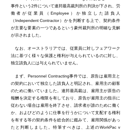
事件という2件について連邦最高裁判所の判決が下され、労
働者が従業員（Employee）か独立した請負人
（Independent Contractor）かを判断する上で、契約条件
が主要な要素の一つであるという豪州裁判所の明確な見解
が示されました。
なお、オーストラリアでは、従業員に対しフェアワーク
法に基づく様々な保護と権利が与えられているのに対し、
独立請負人には与えられていません。
まず、Personnel Contracting事件では、原告は雇用主と
の契約において独立した請負人と明記され、雇用主の顧客
のために働いていました。連邦最高裁は、雇用主が原告の
報酬を決定する権限を有しており、原告が雇用主の指示に
従わない場合は雇用を終了させ、請求者が誰のために働く
か、およびどのように仕事を行うかについて支配する権利
を有する等の契約条件を総合的に鑑みて、雇用関係があっ
たと判断しました。特筆すべきは、上述のWorkPac v