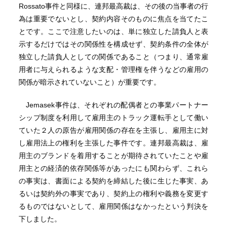
Rossato事件と同様に、連邦最高裁は、その後の当事者の行
為は重要でないとし、契約内容そのものに焦点を当てたこ
とです。ここで注意したいのは、単に独立した請負人と表
示するだけではその関係性を構成せず、契約条件の全体が
独立した請負人としての関係であること（つまり、通常雇
用者に与えられるような支配・管理権を伴うなどの雇用の
関係が暗示されていないこと）が重要です。
Jemasek事件は、それぞれの配偶者との事業パートナー
シップ制度を利用して雇用主のトラック運転手として働い
ていた２人の原告が雇用関係の存在を主張し、雇用主に対
し雇用法上の権利を主張した事件です。連邦最高裁は、雇
用主のブランドを着用することが期待されていたことや雇
用主との経済的依存関係等があったにも関わらず、これら
の事実は、書面による契約を締結した後に生じた事実、あ
るいは契約外の事実であり、契約上の権利や義務を変更す
るものではないとして、雇用関係はなかったという判決を
下しました。