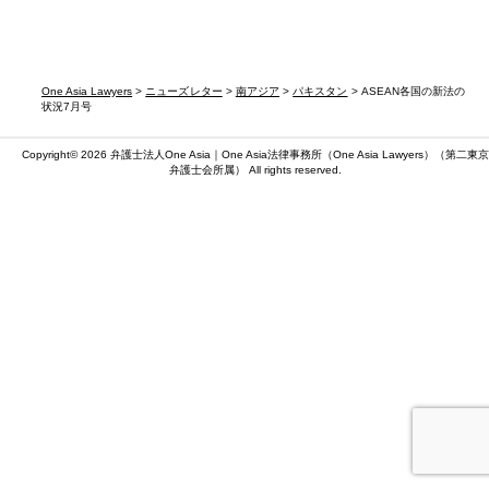
One Asia Lawyers
>
ニューズレター
>
南アジア
>
パキスタン
> ASEAN各国の新法の
状況7月号
Copyright© 2026 弁護士法人One Asia｜One Asia法律事務所（
One Asia Lawyers
）（第二東京
弁護士会所属） All rights reserved.