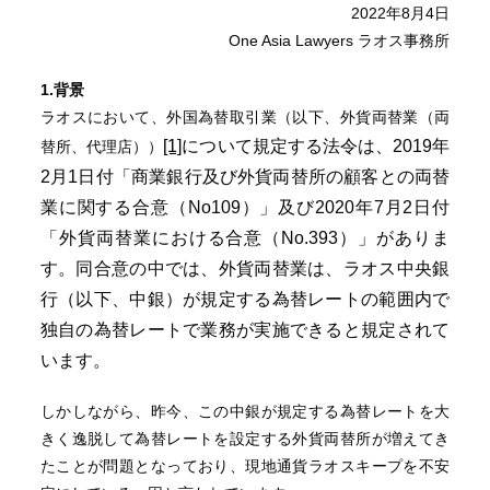
2022年8月4日
One Asia Lawyers ラオス事務所
1.背景
ラオスにおいて、外国為替取引業（以下、外貨両替業（両
[1]
について規定する法令は、2019年
替所、代理店））
2月1日付「商業銀行及び外貨両替所の顧客との両替
業に関する合意（No109）」及び2020年7月2日付
「外貨両替業における合意（No.393）」がありま
す。同合意の中では、外貨両替業は、ラオス中央銀
行（以下、中銀）が規定する為替レートの範囲内で
独自の為替レートで業務が実施できると規定されて
います。
しかしながら、昨今、この中銀が規定する為替レートを大
きく逸脱して為替レートを設定する外貨両替所が増えてき
たことが問題となっており、現地通貨ラオスキープを不安