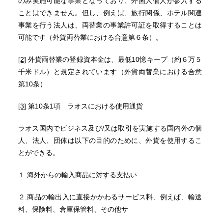
のみ実施可能な事業となっており、外国人個人が参入する
ことはできません。但し、例えば、旅行関係、ホテル関連
事業を行う法人は、両替業の事業許可証を取得することは
可能です（外貨両替業における合意第６条）。
[2]
外貨両替業の登録資本金は、最低10憶キープ（約６万５
千米ドル）と規定されています（外貨両替業における合意
第10条）
[3]
第10条1項 ラオスにおける使用通貨
ラオス国内でビジネス及び/又は取引を実施する国内外の個
人、法人、団体は以下の目的のために、外貨を使用するこ
とができる。
１.海外からの輸入商品に対する支払い
２.商品の輸出入に直接かかわるサービス料、例えば、輸送
料、保険料、倉庫保管料、その他サ