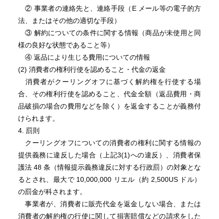
② 事業者の連絡先と、連絡手段（E メール等の電子的方
法、またはその他の適切な手段）
③ 解約についての条件に関する情報（商品が未使用と同
様の良好な状態であること等）
④ 返品により生じる費用についての情報
(2) 消費者の権利行使を認めること・代金の返金
消費者がクーリングオフに基づく解約権を行使する場
合、その権利行使を認めること、代金全額（返品費用・商
品破損の場合の費用などを除く）を返金することが義務付
けられます。
4. 罰則
クーリングオフについての消費者の権利に関する情報の
提供義務に違反した場合（上記3(1)への違反）、消費者保
護法 48 条（情報提示義務違反に対する行政罰）の対象とな
るとされ、最大で 10,000,000 リエル（約 2,500US ドル）
の罰金が科されます。
事業者が、消費者に販売代金を返金しない場合、または
消費者の解約権の行使に関して損害賠償などの請求をした