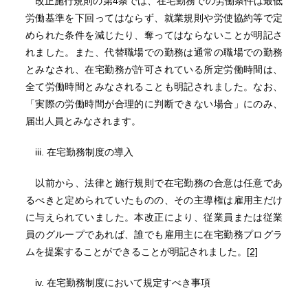
改正施行規則の第4条では、在宅勤務での労働条件は最低
労働基準を下回ってはならず、就業規則や労使協約等で定
められた条件を減じたり、奪ってはならないことが明記さ
れました。また、代替職場での勤務は通常の職場での勤務
とみなされ、在宅勤務が許可されている所定労働時間は、
全て労働時間とみなされることも明記されました。なお、
「実際の労働時間が合理的に判断できない場合」にのみ、
届出人員とみなされます。
iii. 在宅勤務制度の導入
以前から、法律と施行規則で在宅勤務の合意は任意であ
るべきと定められていたものの、その主導権は雇用主だけ
に与えられていました。本改正により、従業員または従業
員のグループであれば、誰でも雇用主に在宅勤務プログラ
ムを提案することができることが明記されました。
[2]
iv. 在宅勤務制度において規定すべき事項