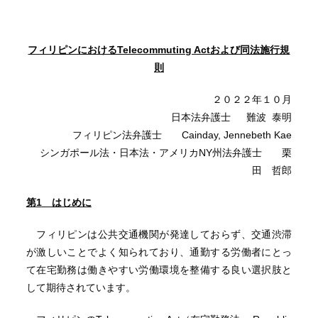
フィリピンにおけるTelecommuting Actおよび同法施行規
則
２０２２年１０月
日本法弁護士 難波 泰明
フィリピン法弁護士 Cainday, Jennebeth Kae
シンガポール法・日本法・アメリカNY州法弁護士 栗
田 哲郎
第
1
はじめに
フィリピンは公共交通機関が発達しておらず、交通渋滞
が激しいことでよく知られており、通勤する労働者にとっ
て在宅勤務は働きやすい労働環境を整備する良い選択肢と
して期待されています。