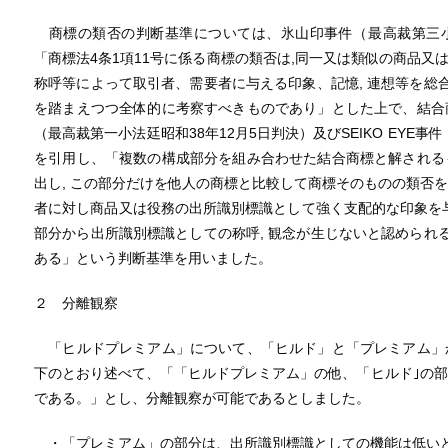
商標の類否の判断基準については、氷山印事件（最高裁第三小法
「商標法4条1項11号に係る商標の類否は,同一又は類似の商品又は
称呼等によって取引者、需要者に与える印象、記憶, 連想等を総合
を踏まえつつ全体的に考察すべきものであり」とした上で、結合
（最高裁第一小法廷昭和38年12月5日判決）及びSEIKO EYE事
を引用し、「複数の構成部分を組み合わせた結合商標と解される
出し, この部分だけを他人の商標と比較して商標そのものの類否
者に対し商品又は役務の出所識別標識として強く支配的な印象を
部分から出所識別標識としての称呼, 観念が生じないと認められる
ある」という判断基準を用いました。
２ 分離観察
「ヒルドプレミアム」について、「ヒルド」と「プレミアム」
下のとおり述べて、「「ヒルドプレミアム」の他、「ヒルド｣の
である。」とし、分離観察が可能であるとしました。
・「プレミアム」の部分は、出所識別標識としての機能は低い