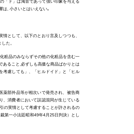
尾の「ド」は濁音であって強い印象を与える
は, 小さいとはいえない｡
情として、以下のとおり言及しつつも、
ました。
用化粧品のみならずその他の化粧品を含む一
であること,必ずしも高価な商品ばかりとは
を考慮しても」、「ヒルドイド」と「ヒル
医薬部外品等が相次いで発売され、被告商
り、消費者において誤認混同が生じている
取引の実情として考慮することが許されるの
裁第一小法廷昭和49年4月25日判決）とし