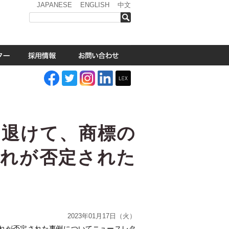
JAPANESE
ENGLISH
中文
検索
を退けて、商標の
それが否定された
2023年01月17日（火）
れが否定された事例についてニュースレタ