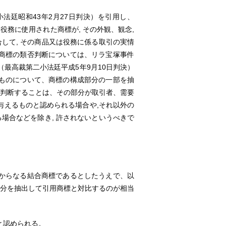
廷昭和43年2月27日判決）を引用し、
役務に使用された商標が, その外観、観念,
して, その商品又は役務に係る取引の実情
商標の類否判断については、リラ宝塚事件
件（最高裁第二小法廷平成5年9月10日判決）
ものについて、商標の構成部分の一部を抽
を判断することは、その部分が取引者、需要
与えるものと認められる場合や,それ以外の
場合などを除き, 許されないというべきで
からなる結合商標であるとしたうえで、以
部分を抽出して引用商標と対比するのが相当
と認められる。