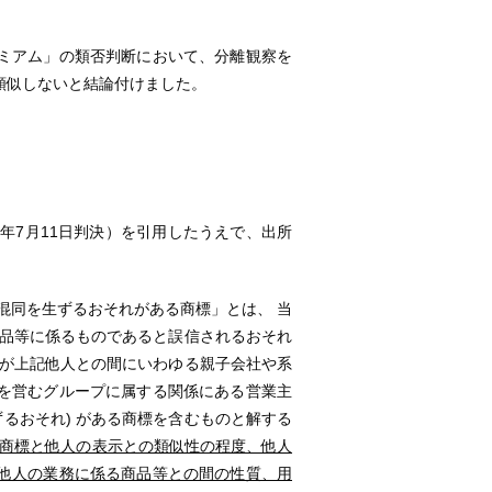
アム」の類否判断において、分離観察を
類似しないと結論付けました。
7月11日判決）を引用したうえで、出所
混同を生ずるおそれがある商標」とは、 当
商品等に係るものであると誤信されるおそれ
等が上記他人との間にいわゆる親子会社や系
を営むグループに属する関係にある営業主
るおそれ) がある商標を含むものと解する
該商標と他人の表示との類似性の程度、他人
他人の業務に係る商品等との間の性質、用