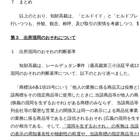
７ まとめ
以上のとおり、知財高裁は、「ヒルドイド」と「ヒルドプレミ
行いつつも、外観、観念、称呼、及び取引の実情を考慮しつつ、
第３ 出所混同のおそれについて
１ 出所混同のおそれの判断基準
知財高裁は、レールデュタン事件（最高裁第三小法廷平成12年
混同のおそれの判断基準について、以下のとおり述べました。
「商標法4条1項15号にいう「他人の業務に係る商品又は役務と
該商標をその指定商品等に使用したときに,当該商品等が他人の
(狭義の混同を生ずるおそれ) がある商標のみならず、 当該商品
列会社等の緊密な営業上の関係又は同一の表示による商品化事業
の業務に係る商品等であると誤信されるおそれ (広義の混同を生ず
のが相当である。 そして,
「混同を生ずるおそれ」 の有無は,当
の表示の周知著名性や独創性の程度や、当該商標の指定商品等と