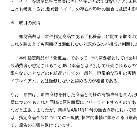
・「イド」を語尾に持つ言葉はさして多いものではないこと, 末
ことも考慮すると,差異音「イド」の存在が称呼の類否に及ぼす影響
６ 取引の実情
知財高裁は、本件指定商品である「化粧品」に関する取引の実
これを踏まえても両商標は類似しないと認めるのが相当と判断し
「本件指定商品が「化粧品」であって, その需要者としては薬
般消費者が想定されること,医（薬品とは区別して販売されるもの
限らないことなどの化粧品としての一般的・恒常的な取引の実情
ドプレミアム」とは類似しないと認めるのが相当である。
なお、原告は、原告商標を付した商品と同様の有効成分を含んだ
標についてもこれと同様に原告商標にフリーライドするものであ
などと主張しましたが、商標法4条1項11号の類否判断において
は、指定商品全般についての一般的, 恒常的事情に限られる（最高
て、原告の主張を退けています。