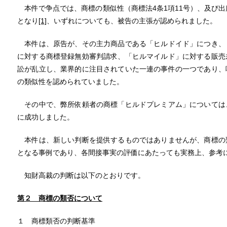
本件で争点では、商標の類似性（商標法4条1項11号）、及び出
となり
[1]
、いずれについても、被告の主張が認められました。
本件は、原告が、その主力商品である「ヒルドイド」につき、
に対する商標登録無効審判請求、「ヒルマイルド」に対する販売
訟が乱立し、業界的に注目されていた一連の事件の一つであり、
の類似性を認められていました。
その中で、弊所依頼者の商標「ヒルドプレミアム」については
に成功しました。
本件は、新しい判断を提供するものではありませんが、商標の
となる事例であり、各間接事実の評価にあたっても実務上、参考
知財高裁の判断は以下のとおりです。
第２
商標の類否について
１ 商標類否の判断基準