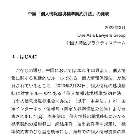
中国「個人情報越境標準契約
弁法」の発表
2023年3月
One Asia Lawyers Group
中国大湾区プラクティスチーム
１．はじめに
ご存じの通り、中国においては2021年11月より、個人情
報に関する包括的なルールである「個人情報保護法」が施
行されているところ、2023年2月24日、個人情報の越境移
転に対するルールである「個人情報越境標準契約弁法」
（个人信息出境标准合同办法）（以下「本弁法」）が、国
家インターネット情報局（国家互联网信息办公室）より発
表されました
[1]
。 本弁法は、個人情報の越境移転にかかる
標準契約の適用範囲、締結条件、届出要件等を規定し、標
準契約書のひな型を明確にし、海外での個人情報提供の具