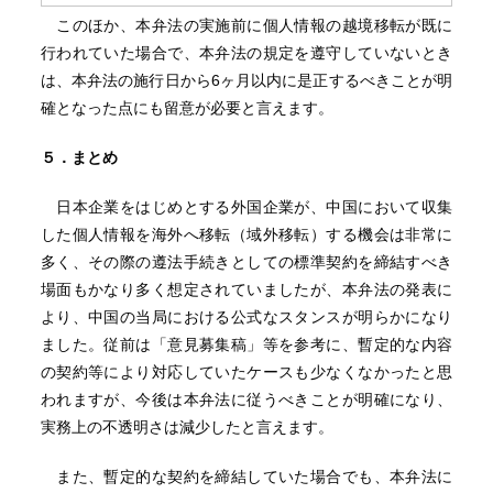
このほか、本弁法の実施前に個人情報の越境移転が既に
行われていた場合で、本弁法の規定を遵守していないとき
は、本弁法の施行日から6ヶ月以内に是正するべきことが明
確となった点にも留意が必要と言えます。
５．まとめ
日本企業をはじめとする外国企業が、中国において収集
した個人情報を海外へ移転（域外移転）する機会は非常に
多く、その際の遵法手続きとしての標準契約を締結すべき
場面もかなり多く想定されていましたが、本弁法の発表に
より、中国の当局における公式なスタンスが明らかになり
ました。従前は「意見募集稿」等を参考に、暫定的な内容
の契約等により対応していたケースも少なくなかったと思
われますが、今後は本弁法に従うべきことが明確になり、
実務上の不透明さは減少したと言えます。
また、暫定的な契約を締結していた場合でも、本弁法に