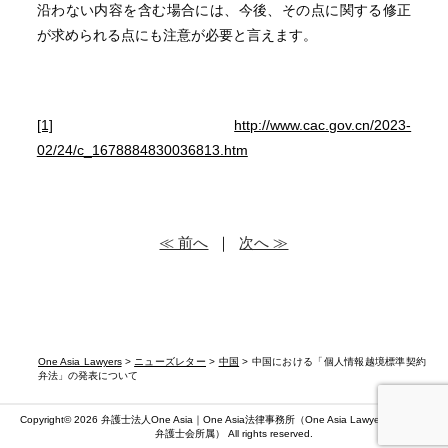
沿わない内容を含む場合には、今後、その点に関する修正
が求められる点にも注意が必要と言えます。
[1]
http://www.cac.gov.cn/2023-
02/24/c_1678884830036813.htm
≪ 前へ
｜
次へ ≫
One Asia Lawyers
>
ニューズレター
>
中国
> 中国における「個人情報越境標準契約
弁法」の発表について
Copyright© 2026 弁護士法人One Asia｜One Asia法律事務所（
One Asia Lawyers
）（第二東京
弁護士会所属） All rights reserved.