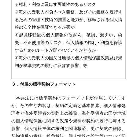
る権利・利益に及ぼす可能性のあるリスク
③海外の受取人が負うべき義務、及びその義務を履行す
るための管理・技術的措置と能力が、移転される個人情
報の安全性を保証できるか否か
④越境移転後の個人情報の改ざん、破損、漏えい、紛
失、不正使用等のリスク、個人情報の権利・利益を保護
するためのルートが開かれているかどうか
⑤海外の受取人の国又は地域の個人情報保護政策及び規
制が標準契約の履行に及ぼす影響、等
３．付属の標準契約フォーマット
本弁法には標準契約のフォーマットが付属しています
が、その主な内容は、契約の定義と基本要素、個人情報処
理者と海外受領者の契約上の義務、海外受領者の国や地域
の個人情報保護に関する政策や規制が契約の履行に与える
影響、個人情報主体の権利と関連救済、更に契約の解除、
契約違反の責任、紛争解決、個人情報の設計等について記