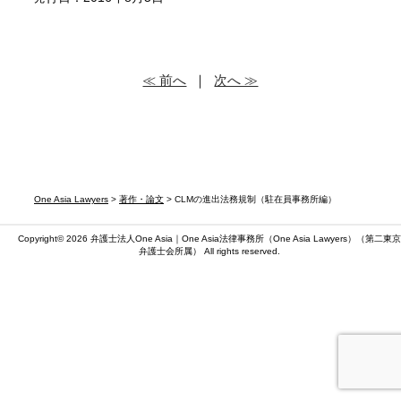
≪ 前へ
｜
次へ ≫
One Asia Lawyers
>
著作・論文
> CLMの進出法務規制（駐在員事務所編）
Copyright© 2026 弁護士法人One Asia｜One Asia法律事務所（
One Asia Lawyers
）（第二東京
弁護士会所属） All rights reserved.