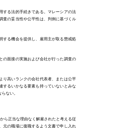
用する法的手続きである。マレーシアの法
調査の妥当性や公平性は、判例に基づくル
明する機会を提供し、雇用主が取る懲戒処
との面接の実施および会社が行った調査の
より高いランクの会社代表者、または公平
連するいかなる要素も持っていないとみな
ならない。
1項は、雇用主から正当な理由なく解雇されたと考える従
、元の職場に復職するよう文書で申し入れ