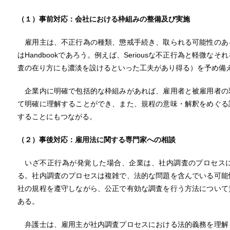
（１）事前対応：会社における枠組みの整備及び実施
雇用主は、不正行為の種類、懲戒手続き、取られる可能性のあ
はHandbookであろう。例えば、Seriousな不正行為と軽微
査の在り方にも濃淡を設けるといった工夫があり得る）を予め備
企業内に明確で包括的な枠組みがあれば、雇用者と被雇用者の
て明確に理解することができ、また、規程の意味・解釈をめぐる
することにもつながる。
（２）事後対応：雇用法に関する専門家への相談
いざ不正行為が発覚した場合、企業は、社内調査のプロセスに
る。社内調査のプロセスは複雑で、法的な問題を含んでいる可能
社の規程を遵守しながら、公正で有効な調査を行う方法について
ある。
弁護士は、雇用主が社内調査プロセスにおける法的義務を理解