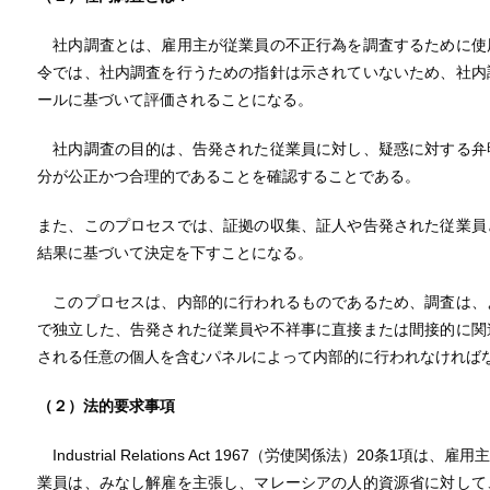
社内調査とは、雇用主が従業員の不正行為を調査するために使
令では、社内調査を行うための指針は示されていないため、社内
ールに基づいて評価されることになる。
社内調査の目的は、告発された従業員に対し、疑惑に対する弁
分が公正かつ合理的であることを確認することである。
また、このプロセスでは、証拠の収集、証人や告発された従業員
結果に基づいて決定を下すことになる。
このプロセスは、内部的に行われるものであるため、調査は、
で独立した、告発された従業員や不祥事に直接または間接的に関
される任意の個人を含むパネルによって内部的に行われなければ
（２）法的要求事項
Industrial Relations Act 1967（労使関係法）20条
業員は、みなし解雇を主張し、マレーシアの人的資源省に対して