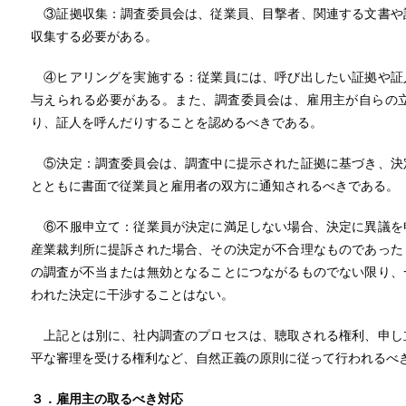
③証拠収集：調査委員会は、従業員、目撃者、関連する文書や
収集する必要がある。
④ヒアリングを実施する：従業員には、呼び出したい証拠や証
与えられる必要がある。また、調査委員会は、雇用主が自らの
り、証人を呼んだりすることを認めるべきである。
⑤決定：調査委員会は、調査中に提示された証拠に基づき、決
とともに書面で従業員と雇用者の双方に通知されるべきである。
⑥不服申立て：従業員が決定に満足しない場合、決定に異議を
産業裁判所に提訴された場合、その決定が不合理なものであった
の調査が不当または無効となることにつながるものでない限り、
われた決定に干渉することはない。
上記とは別に、社内調査のプロセスは、聴取される権利、申し
平な審理を受ける権利など、自然正義の原則に従って行われるべ
３．雇用主の取るべき対応