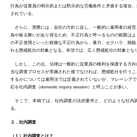
行為が従業員の明示的または黙示的な労働条件と矛盾する場合、
されている。
さらに、実際には、会社の方針に反し、一般的に雇用者の経営
為や振る舞いがあり得るため、不正行為と呼べるものの範囲はよ
の不正使用といった軽微な不正行為から、暴力、セクハラ、賄賂
れも懲戒処分の対象となる。本項では、広く懲戒処分の対象とな
しかし、この点、法律は一般的に従業員の権利を保護する方向
当な調査プロセスが実施された後でなければ、懲戒処分を行うこ
するかについては雇用法では定義されていないが、マレーシアで
応を社内調査（domestic inquiry session）と呼ぶことが多い。
そこで、本稿では、社内調査の法的要件と、どのような社内調
る。
２．社内調査
（１）社内調査とは？