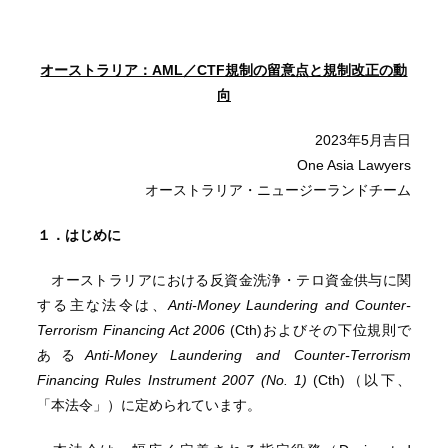
オーストラリア：AML／CTF規制の留意点と規制改正の動
向
2023年5月吉日
One Asia Lawyers
オーストラリア・ニュージーランドチーム
１．はじめに
オーストラリアにおける反資金洗浄・テロ資金供与に関
する主な法令は、
Anti-Money Laundering and Counter-
Terrorism Financing Act 2006
(Cth)およびその下位規則で
ある
Anti-Money Laundering and Counter-Terrorism
Financing Rules Instrument 2007 (No. 1)
(Cth)（以下、
「本法令」）に定められています。