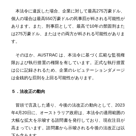
本法令に違反した場合、企業に対して最高275万豪ドル、
個人の場合は最高550万豪ドルの民事罰が科される可能性が
あります。また、刑事罰として、最高で10年の禁固刑また
は275万豪ドル、またはその両方が科される可能性がありま
す。
そのほか、AUSTRAC は、本法令に基づく広範な監視権
限および執行措置の権限を有しています。正式な執行措置
は公に記録されるため、企業のレピュテーションダメージ
は金銭的な罰則を上回る可能性があります。
５．法改正の動向
冒頭で言及した通り、今後の法改正の動向として、2023
年4月20日に、オーストラリア政府は、本法令の適用範囲の
大幅な拡大を示唆する諮問書を発行しており、現在注目が
高まっています。諮問書から示唆される今後の法改正は以
下を含みます。