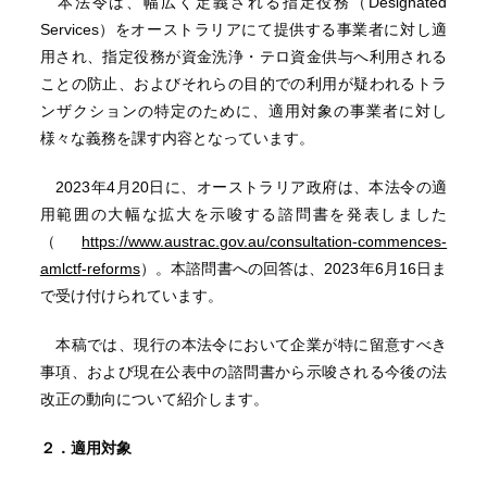
本法令は、幅広く定義される指定役務（Designated
Services）をオーストラリアにて提供する事業者に対し適
用され、指定役務が資金洗浄・テロ資金供与へ利用される
ことの防止、およびそれらの目的での利用が疑われるトラ
ンザクションの特定のために、適用対象の事業者に対し
様々な義務を課す内容となっています。
2023年4月20日に、オーストラリア政府は、本法令の適
用範囲の大幅な拡大を示唆する諮問書を発表しました
（
https://www.austrac.gov.au/consultation-commences-
amlctf-reforms
）。本諮問書への回答は、2023年6月16日ま
で受け付けられています。
本稿では、現行の本法令において企業が特に留意すべき
事項、および現在公表中の諮問書から示唆される今後の法
改正の動向について紹介します。
２．適用対象