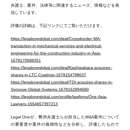
弁護士、案件、法律等に関連するニューズ、情報などを発
信しています。
評価の詳細は、下記リンクにてご覧いただけます。
https://legaloneglobal.com/deal/Crossborder-MA-
transaction-in-mechanical-services-and-electrical-
engineering-for-the-construction-industry-in-Asia-
1678170588351
https://legaloneglobal.com/deal/Kashiwabara-acquires–
shares-in-LTC-Coatings-1678154798637
https://legaloneglobal.com/deal/TDI-acquires-shares-in-
Synnove-Global-Systems-1678162894680
https://legaloneglobal.com/profile/lawfirms/One-Asia-
Lawyers-1654657397213
Legal One
が、弊所弁護士らが担当した
M&A
案件について
の重要度や
案件の複雑性などを分析し、評価したもので