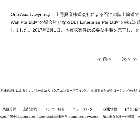
One Asia Lawyersは、上野興産株式会社による石油の陸上輸
Wah Pte Ltd社の親会社となるDLT Enterprise Pte L
しました。2017年2月1日、本買収案件は必要な手順を完了し、
≪ 前へ
｜
次へ ≫
興産株式会社によるシンガポール法人（DLT エンタープライズ社）の買収案件がクロージングを迎え
業務分野
顧問契約
メンバー紹介
ニューズレター
採用情報
お問い合
© 2026 弁護士法人One Asia｜One Asia法律事務所（
One Asia Lawyers
）（第二東京弁護士会所属） All rig