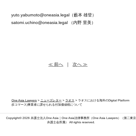
yuto.yabumoto@oneasia.legal（藪本 雄登）
satomi.uchino@oneasia.legal （内野 里美）
≪ 前へ
｜
次へ ≫
One Asia Lawyers
>
ニューズレター
>
ラオス
> ラオスにおける海外のDigital Platform
(Eコマース)事業者に課せられる付加価値税について
Copyright© 2026 弁護士法人One Asia｜One Asia法律事務所（
One Asia Lawyers
）（第二東京
弁護士会所属） All rights reserved.